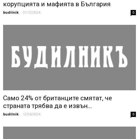
корупцията и мафията в България
budilnik
-
01/12/2024
0
Само 24% от британците смятат, че
страната трябва да е извън...
budilnik
-
12/06/2024
0