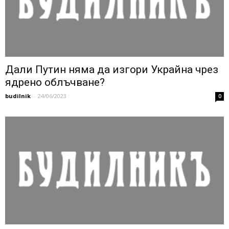
Дали Путин няма да изгори Украйна чрез
ядрено облъчване?
budilnik
-
24/06/2023
0