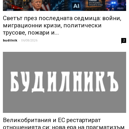
Светът през последната седмица: войни,
миграционни кризи, политически
трусове, пожари и...
budilnik
-
06/08/2026
2
Великобритания и ЕС рестартират
отношенията си: нова ера на прагматизъм