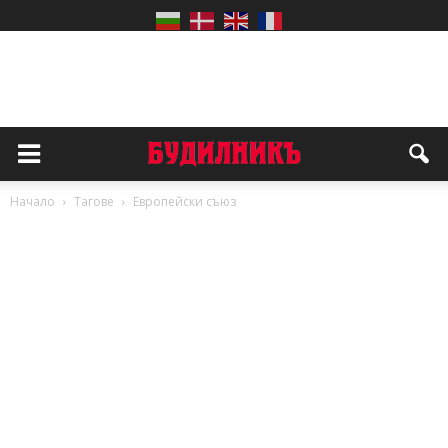
Начало
Тагове
Европейски съюз