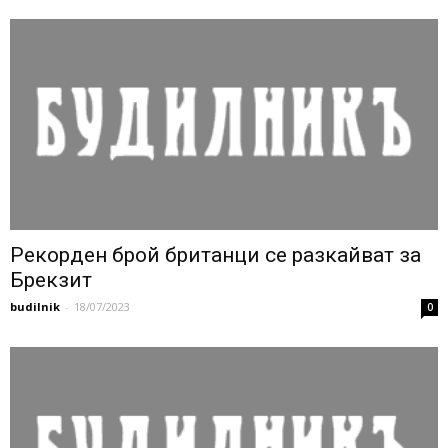
Рекорден брой британци се разкайват за
Брекзит
budilnik
-
18/07/2023
0