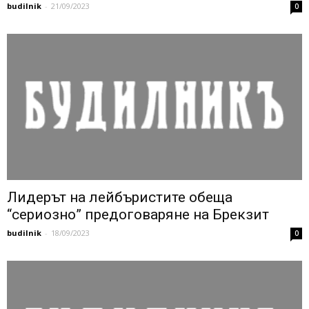
budilnik
-
21/09/2023
0
Лидерът на лейбъристите обеща
“сериозно” предоговаряне на Брекзит
budilnik
-
18/09/2023
0