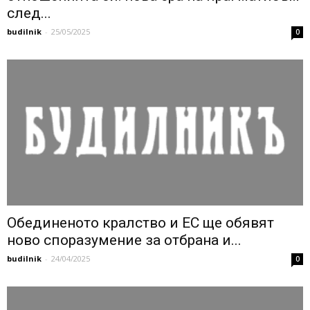
след...
budilnik
-
25/05/2025
0
Обединеното кралство и ЕС ще обявят
ново споразумение за отбрана и...
budilnik
-
24/04/2025
0