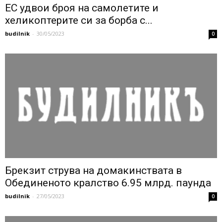
ЕС удвои броя на самолетите и
хеликоптерите си за борба с...
budilnik
-
30/05/2023
0
Брекзит струва на домакинствата в
Обединеното кралство 6.95 млрд. паунда
budilnik
-
27/05/2023
0