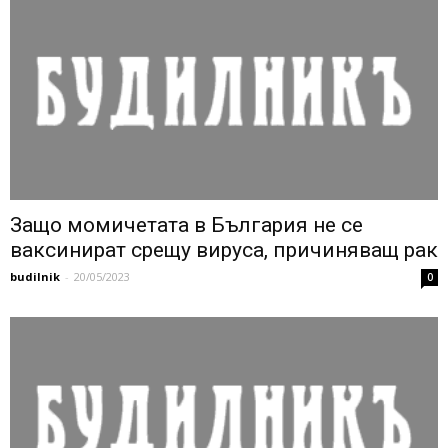
Защо момичетата в България не се
ваксинират срещу вируса, причиняващ рак
budilnik
-
20/05/2023
0