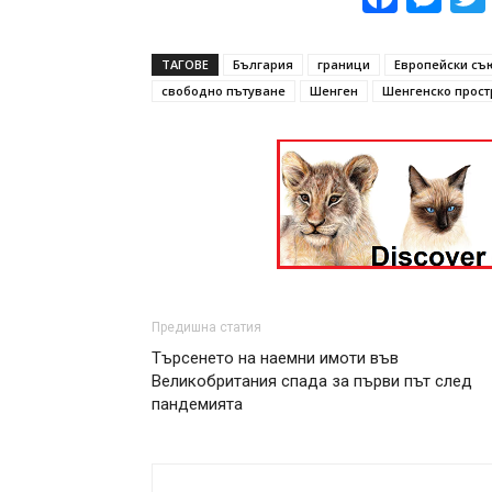
ТАГОВЕ
България
граници
Европейски съ
свободно пътуване
Шенген
Шенгенско прост
Предишна статия
Търсенето на наемни имоти във
Великобритания спада за първи път след
пандемията