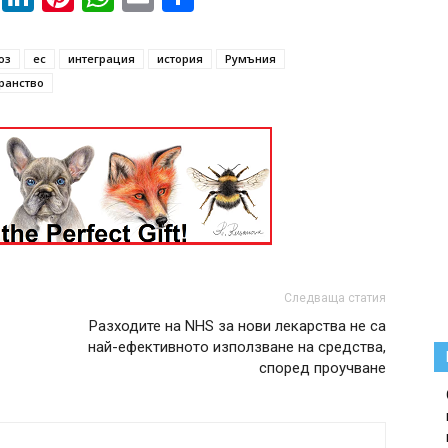
юз
ес
интеграция
история
Румъния
ранство
Следваща статия
Разходите на NHS за нови лекарства не са
най-ефективното използване на средства,
според проучване