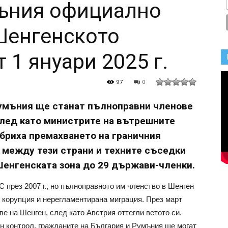
мъния официално
 Шенгенското
 1 януари 2025 г.
97
0
 Румъния ще станат пълноправни членове
след като министрите на вътрешните
бриха премахването на граничния
 между тези страни и техните съседки
Шенгенската зона до 29 държави-членки.
 през 2007 г., но пълноправното им членство в Шенген
 корупция и нерегламентирана миграция. През март
ве на Шенген, след като Австрия оттегли ветото си.
ен контрол, гражданите на България и Румъния ще могат