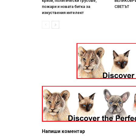
кризи, политически трусове,
ВЕЛИКОБРИ
пожари и новата битка за
СВЕТЪТ
изкуствения интелект
Напиши коментар