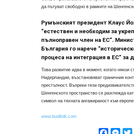
да пътуват свободно в рамките на Шенгенск
Румънският президент Клаус Йох
“естествен и необходим за укреп
пълноправен член на ЕС”. Минис
България го нарече “историческ
процеса на интеграция в ЕС” за 
Това развитие идва в момент, когато някои 
Нидерландия, възстановяват граничния конт
престъпност. Въпреки тези предизвикателст
Шенгенското пространство се разглежда кат
символ на тяхната ангажираност към европе
www.budilnik.com
Face
Me