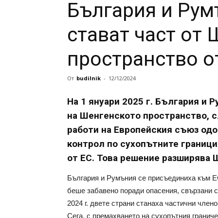
България и Ру
стават част от
пространство от
От
budilnik
-
12/12/2024
На 1 януари 2025 г. България и
на Шенгенското пространство, 
работи на Европейския съюз одо
контрол по сухопътните граници
от ЕС. Това решение разширява 
България и Румъния се присъединиха към ЕС
беше забавено поради опасения, свързани с
2024 г. двете страни станаха частични члено
Сега, с премахването на сухопътния гранич