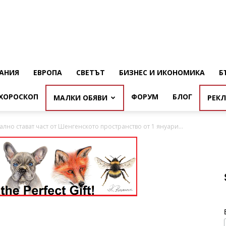
АНИЯ
ЕВРОПА
СВЕТЪТ
БИЗНЕС И ИКОНОМИКА
Б
ХОРОСКОП
ФОРУМ
БЛОГ
МАЛКИ ОБЯВИ
РЕК
но стават част от Шенгенското пространство от 1 януари...