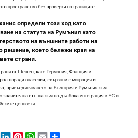
ото пространство без проверки на границите.
анис определи този ход като
ване на статута на Румъния като
терството на външните работи на
о решение, което бележи края на
двете страни.
страни от Шенген, като Германия, Франция и
рол поради опасения, свързани с миграция и
ва, присъединяването на България и Румъния към
о значителна стъпка към по-дълбока интеграция в ЕС и
йските ценности.
book
ssenger
Twitter
LinkedIn
Pinterest
WhatsApp
Email
Share