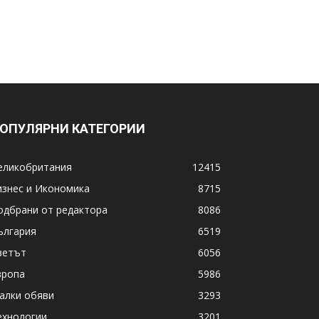
ОПУЛЯРНИ КАТЕГОРИИ
еликобритания
12415
изнес и Икономика
8715
одбрани от редактора
8086
ългария
6519
ветът
6056
вропа
5986
алки обяви
3293
ехнологии
3201