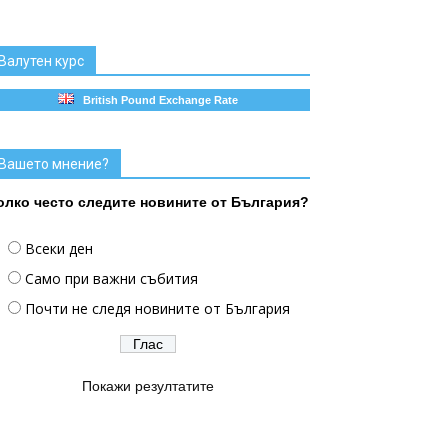
Валутен курс
British Pound Exchange Rate
Вашето мнение?
олко често следите новините от България?
Всеки ден
Само при важни събития
Почти не следя новините от България
Покажи резултатите