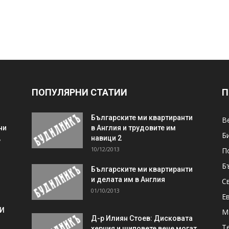
ПОПУЛЯРНИ СТАТИИ
П
Българските ми квартиранти
В
ни
в Англия и трудовите им
Б
,
навици 2
10/12/2013
П
Б
Българските ми квартиранти
и делата им в Англия
С
01/10/2013
Е
 И
М
Д-р Илиян Стоев: Дисковата
Т
херния и шиповете вече могат