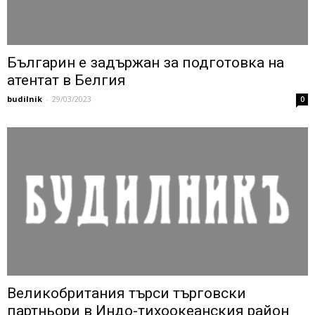
Българин е задържан за подготовка на
атентат в Белгия
budilnik
-
29/03/2023
0
Великобритания търси търговски
партньори в Индо-тихоокеанския район