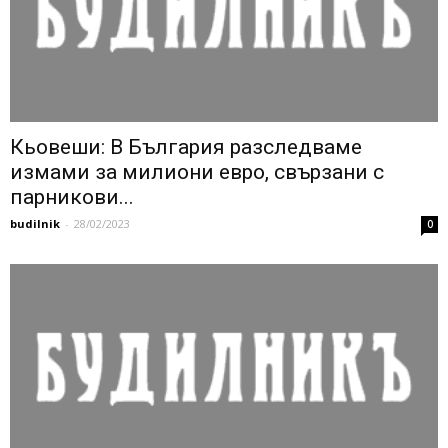
Кьовеши: В България разследваме
измами за милиони евро, свързани с
парникови...
budilnik
-
28/02/2023
0