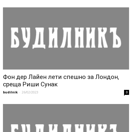
Фон дер Лайен лети спешно за Лондон,
среща Риши Сунак
budilnik
-
26/02/2023
0