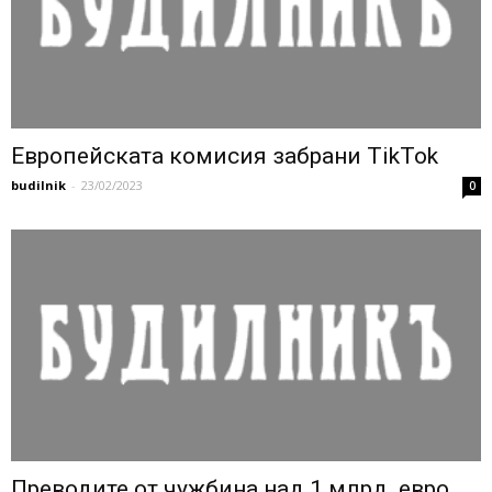
Европейската комисия забрани TikTok
budilnik
-
23/02/2023
0
Преводите от чужбина над 1 млрд. евро