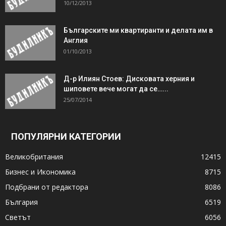
10/12/2013
Българските ми квартиранти и делата им в
Англия
01/10/2013
Д-р Илиян Стоев: Дисковата херния и
шиповете вече могат да се…...
25/07/2014
ПОПУЛЯРНИ КАТЕГОРИИ
Великобритания
12415
Бизнес и Икономика
8715
Подбрани от редактора
8086
България
6519
Светът
6056