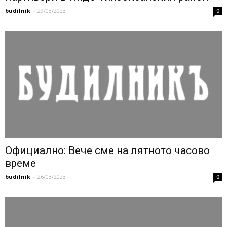
budilnik
-
29/03/2023
0
Официално: Вече сме на лятното часово
време
budilnik
-
26/03/2023
0