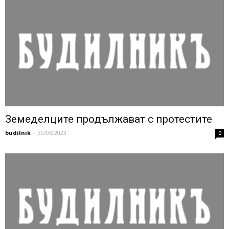
Земеделците продължават с протестите
budilnik
-
30/03/2023
0