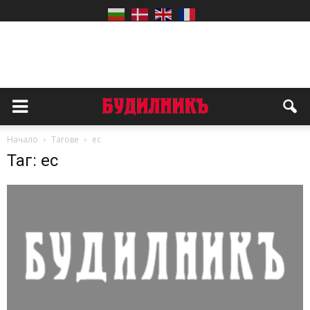
Начало
Тагове
ес
Таг: ес