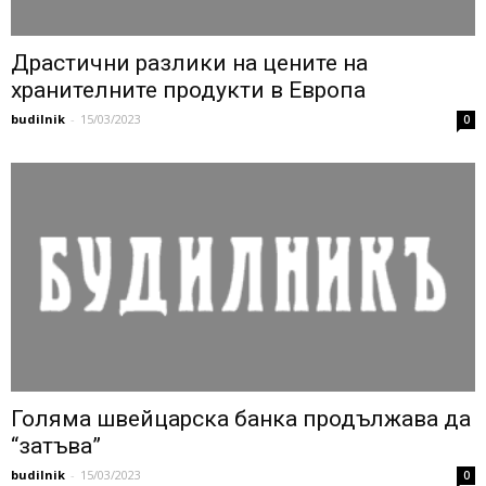
Драстични разлики на цените на
хранителните продукти в Европа
budilnik
-
15/03/2023
0
Голяма швейцарска банка продължава да
“затъва”
budilnik
-
15/03/2023
0