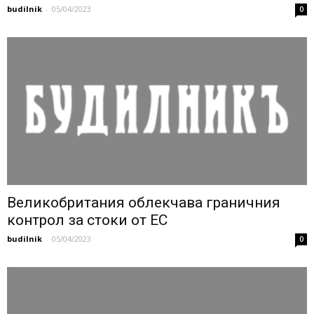
budilnik
-
05/04/2023
0
Великобритания облекчава граничния
контрол за стоки от ЕС
budilnik
-
05/04/2023
0