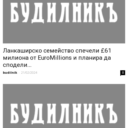
Ланкаширско семейство спечели £61
милиона от EuroMillions и планира да
сподели...
budilnik
-
21/02/2024
0