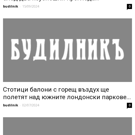
budilnik
-
15/09/2024
0
Стотици балони с горещ въздух ще
полетят над южните лондонски паркове...
budilnik
-
02/07/2024
0