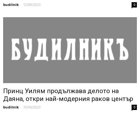
budilnik
-
12/08/2023
0
Принц Уилям продължава делото на
Даяна, откри най-модерния раков център
budilnik
-
10/06/2023
0