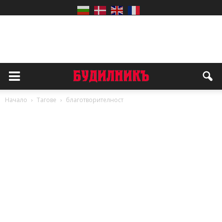
Начало
Тагове
благотворителност