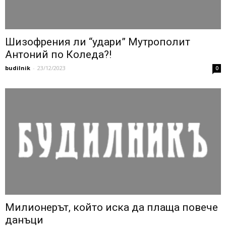
Шизофрения ли “удари” Мутрополит
Антоний по Коледа?!
budilnik
-
23/12/2023
0
Милионерът, който иска да плаща повече
данъци