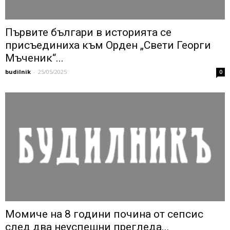
Първите българи в историята се
присъединиха към Орден „Свети Георги
Мъченик“...
budilnik
-
25/05/2025
0
Момиче на 8 години почина от сепсис
след два неуспешни прегледа...