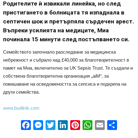
Родителите ѝ извикали линейка, но след
пристигането в болницата тя изпаднала в
септичен шок и претърпяла сърдечен арест.
Въпреки усилията на медиците, Миа
починала 15 минути след постъпването си.
Семейството започнало разследване за медицинска
небрежност и събрало над £40,000 за благотворителност в
памет на Миа, включително за UK Sepsis Trust. Те създали и
собствена благотворителна организация „aiM“, за
повишаване на осведомеността за сепсиса и подкрепа на
други семейства.
www.budilnik.com
Facebook
Messenger
Twitter
LinkedIn
Pinterest
WhatsApp
Email
Sha