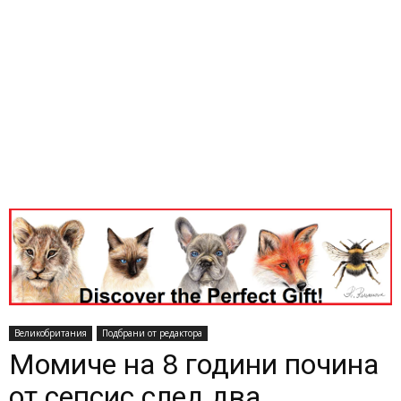
Великобритания
Подбрани от редактора
Момиче на 8 години почина
от сепсис след два