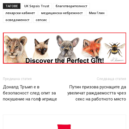
ТАГОВЕ
UK Sepsis Trust
благотворителност
лекарски кабинет
медицинска небрежност
Миа Глин
осведоменост
сепсис
Предишна статия
Следваща статия
Доналд Тръмп е в
Путин призова руснаците да
безопасност след опит за
увеличат раждаемостта чрез
покушение на голф игрище
секс на работното място