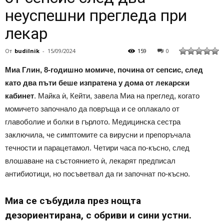
неуспешни прегледа при
лекар
От
budilnik
-
15/09/2024
159
0
Миа Глин, 8-годишно момиче, почина от сепсис, след
като два пъти беше изпратена у дома от лекарски
кабинет
. Майка ѝ, Кейти, завела Миа на преглед, когато
момичето започнало да повръща и се оплакало от
главоболие и болки в гърлото. Медицинска сестра
заключила, че симптомите са вирусни и препоръчала
течности и парацетамол. Четири часа по-късно, след
влошаване на състоянието ѝ, лекарят предписал
антибиотици, но посъветвал да ги започнат по-късно.
Миа се събудила през нощта
дезориентирана, с обриви и сини устни.