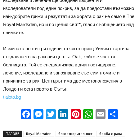
изследване и лечение ще обедини пациенти и
изследователи под един покрив, за да предостави възможно
най-добрите грижи и резултати за хората с рак не само в The
Royal Mardsden, но и по целия свят“, гласи съобщението над
снимките.
Изминаха почти три години, откакто принц Уилям стартира
създаването на раковия центът Oak, който е част от
болницата. Той се специализира в диагностициране,
лечение, изследване и запознаване със симптомите и
причините за рак. Центърът има две местоположения в
Лондон и сега новото в Сътън.
tialoto.bg
Facebook
Messenger
Twitter
LinkedIn
Pinterest
WhatsApp
Email
Sha
ТАГОВЕ
Royal Marsden
благотворителност
борба с рака