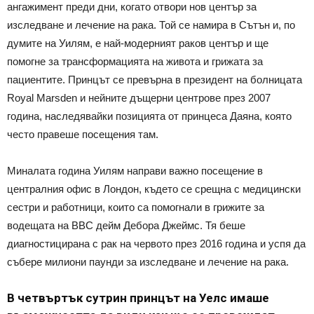
ангажимент преди дни, когато отвори нов център за
изследване и лечение на рака. Той се намира в Сътън и, по
думите на Уилям, е най-модерният раков център и ще
помогне за трансформацията на живота и грижата за
пациентите. Принцът се превърна в президент на болницата
Royal Marsden и нейните дъщерни центрове през 2007
година, наследявайки позицията от принцеса Даяна, която
често правеше посещения там.
Миналата година Уилям направи важно посещение в
централния офис в Лондон, където се срещна с медицински
сестри и работници, които са помогнали в грижите за
водещата на BBC дейм Дебора Джеймс. Тя беше
диагностицирана с рак на червото през 2016 година и успя да
събере милиони паунди за изследване и лечение на рака.
В четвъртък сутрин принцът на Уелс имаше