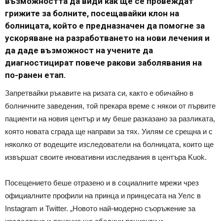
възможността да види как ще се провеждат
грижите за болните, посещавайки клон на
болницата, който е предназначен да помогне за
ускоряване на разработването на нови лечения и
да даде възможност на учените да
диагностицират повече ракови заболявания на
по-ранен етап.
Запретвайки ръкавите на ризата си, както е обичайно в
болничните заведения, той прекара време с някои от първите
пациенти на новия център и му беше разказано за разликата,
която новата сграда ще направи за тях. Уилям се срещна и с
няколко от водещите изследователи на болницата, които ще
извършат своите иновативни изследвания в центъра Kuok.
Посещението беше отразено и в социалните мрежи чрез
официалните профили на принца и принцесата на Уелс в
Instagram и Twitter. „Новото най-модерно съоръжение за