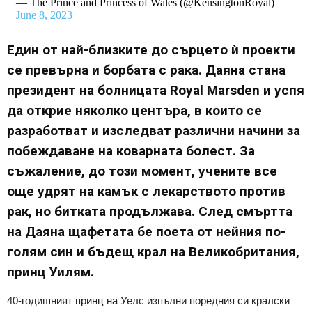
— The Prince and Princess of Wales (@KensingtonRoyal)
June 8, 2023
Един от най-близките до сърцето ѝ проекти
се превърна и борбата с рака. Даяна стана
президент на болницата Royal Marsden и успя
да открие няколко центъра, в които се
разработват и изследват различни начини за
побеждаване на коварната болест. За
съжаление, до този момент, учените все
още удрят на камък с лекарството против
рак, но битката продължава. След смъртта
на Даяна щафетата бе поета от нейния по-
голям син и бъдещ крал на Великобритания,
принц Уилям.
40-годишният принц на Уелс изпълни поредния си кралски