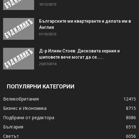
10/12/2013
Българските ми квартиранти и делата им в
Англия
01/10/2013
Д-р Илиян Стоев: Дисковата херния и
шиповете вече могат да се…...
25/07/2014
ПОПУЛЯРНИ КАТЕГОРИИ
Великобритания
12415
Бизнес и Икономика
8715
Подбрани от редактора
8086
България
6519
Светът
6056