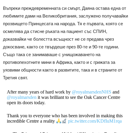
Въпреки преждевременната си смърт, Даяна остава една от
любимите дами на Великобритания, заслужено получавайки
прозвището Принцесата на народа. Тя е първата, която се
осмелява да стисне ръката на пациент със СПИН,
доказвайки че болестта всъщност не се предава чрез
докосване, както се твърдеше през 80-те и 90-те години.
Също така се занимаваше с унищожаването на
противопехотните мини в Африка, както и с грижата за
уязвими общности както в развитите, така и в страните от
Третия свят.
After many years of hard work by
@royalmarsdenNHS
and
@royalmarsden
it was brilliant to see the Oak Cancer Centre
open its doors today.
Thank you to everyone who has been involved in making this
incredible Centre a reality
pic.twitter.com/KDfIuM1rqa