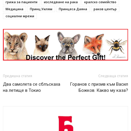
грижа за пациенти
изследване на рака
кралско семейство
Медицина
Принц Уилям
Принцеса Даяна
раков център
социални мрежи
Предишна статия
Следваща статия
Два самолета се сблъскаха
Горанов с призив към Васил
на летище в Токио
Божков. Какво му каза?