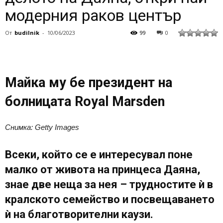
модерния раков център
От
budilnik
-
10/06/2023
99
0
Майка му бе президент на
болницата Royal Marsden
Снимка: Getty Images
Всеки, който се е интересувал поне
малко от живота на принцеса Даяна,
знае две неща за нея – трудностите ѝ в
кралското семейство и посвещаването
ѝ на благотворителни каузи.