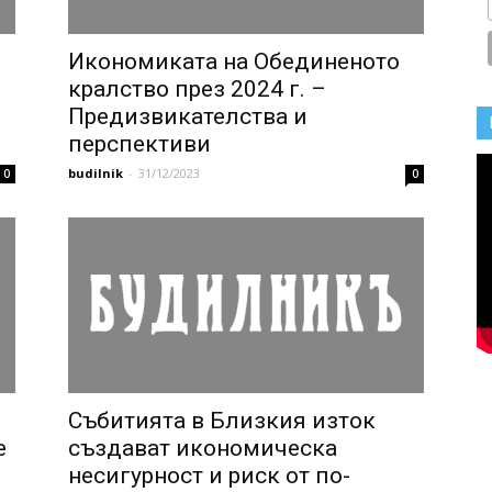
Икономиката на Обединеното
кралство през 2024 г. –
Предизвикателства и
перспективи
budilnik
-
31/12/2023
0
0
Събитията в Близкия изток
е
създават икономическа
несигурност и риск от по-