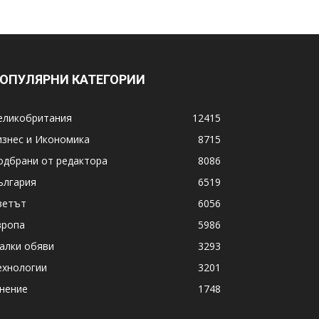
ОПУЛЯРНИ КАТЕГОРИИ
еликобритания
12415
изнес и Икономика
8715
одбрани от редактора
8086
ългария
6519
ветът
6056
вропа
5986
алки обяви
3293
ехнологии
3201
нение
1748