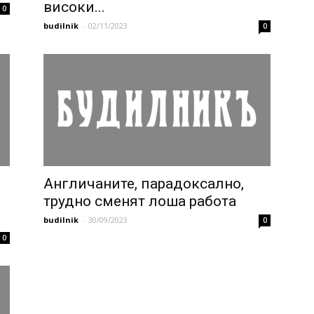
високи...
0
budilnik
-
02/11/2023
0
Англичаните, парадоксално,
трудно сменят лоша работа
budilnik
-
30/09/2023
0
0