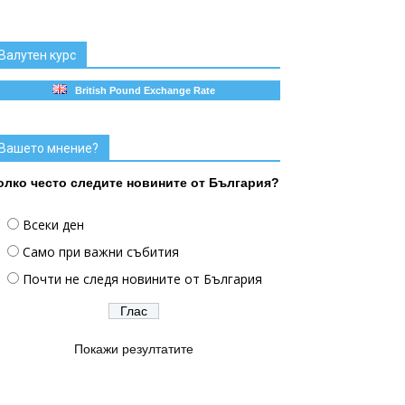
Валутен курс
British Pound Exchange Rate
Вашето мнение?
олко често следите новините от България?
Всеки ден
Само при важни събития
Почти не следя новините от България
Покажи резултатите