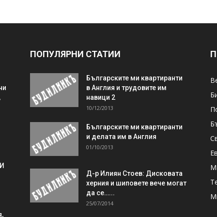
ПОПУЛЯРНИ СТАТИИ
П
Българските ми квартиранти
В
ни
в Англия и трудовите им
Б
,
навици 2
10/12/2013
П
Б
Българските ми квартиранти
и делата им в Англия
С
01/10/2013
Е
 И
М
Д-р Илиян Стоев: Дисковата
Т
херния и шиповете вече могат
да се…...
М
25/07/2014
,