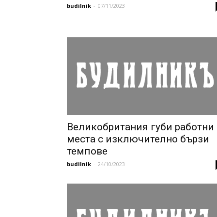
budilnik
-
07/11/2023
Великобритания губи работни
места с изключително бързи
темпове
budilnik
-
24/10/2023