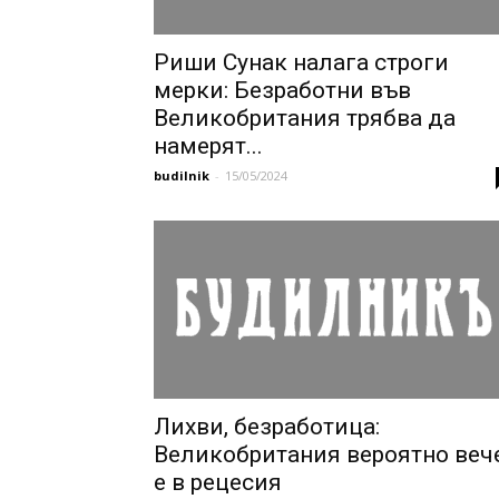
Риши Сунак налага строги
мерки: Безработни във
Великобритания трябва да
намерят...
budilnik
-
15/05/2024
Лихви, безработица:
Великобритания вероятно веч
е в рецесия