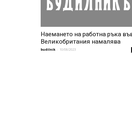
Наемането на работна ръка въ
Великобритания намалява
budilnik
-
10/08/2023