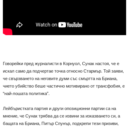
Говорейки пред журналисти в Корнуол, Сунак настоя, че е
искал само да подчертае точка относно Стармър. Той заяви,
че свързването на неговите думи със смъртта на Бриана,
чието убийство беше частично мотивирано от трансфобия, е
“най-лошата политика”.
Лейбъристката партия и други опозиционни партии са на
мнение, че Сунак трябва да се извини за изказването си, а
бащата на Бриана, Питър Спунър, подкрепи тези призиви,