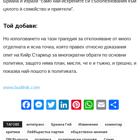
Бриана и изрази “само най-искрените си съболезнования към
цялото ѝ семейство и приятели”.
Той добави:
Но използването на тази трагедия за отклоняване от много
отделната и ясна точка, която правех относно доказания
опит на Кийр Стармър за многократни обрати по основни
политики, защото няма план, мисля, че е и тъжно, и грешно, и
показва най-лошото в политиката.
www.budilnik.com
Facebook
Messenger
Twitter
LinkedIn
Pinterest
WhatsApp
Email
Sha
ТАГОВЕ
антитранс
Бриана Гей
Извинение
коментар
критики
Лейбъристка партия
обществено мнение
ПМ Въпроси
политика
политически спорове
Сунак