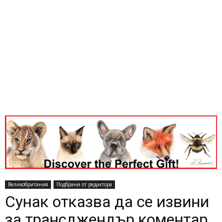
Великобритания
Подбрани от редактора
Сунак отказва да се извини
за трансджендър коментар,