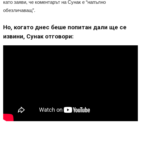
като заяви, че коментарът на Сунак е “напълно
обезличаващ”.
Но, когато днес беше попитан дали ще се
извини, Сунак отговори: