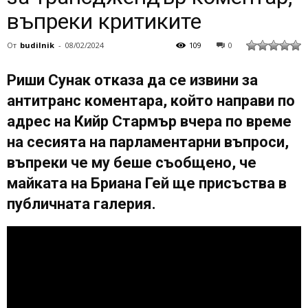
въпреки критиките
От
budilnik
-
08/02/2024
109
0
Риши Сунак отказа да се извини за
антитранс коментара, който направи по
адрес на Кийр Стармър вчера по време
на сесията на парламентарни въпроси,
въпреки че му беше съобщено, че
майката на Бриана Гей ще присъства в
публичната галерия.