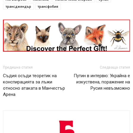
трансджендър
трансфобия
Предишна статия
Следваща статия
Съдия осъди теоретик на
Путин в интервю: Украйна е
конспирацията за лъжи
изкуствена, поражение на
относно атаката в Манчестър
Русия невъзможно
Арена