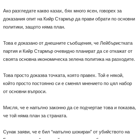
Ако разгледате какво казах, бях много ясен, говорех за
доказания опит на Кийр Стармър да прави обрати по основни
политики, защото няма план.
Това е доказано от днешните съобщения, че Лейбъристката
партия и Кийр Стармър очевидно планират да се откажат от
своята основна икономическа зелена политика на разходите.
Това просто доказва точката, която правех. Той е някой,
който просто постоянно си е сменял мнението по цял набор
от основни въпроси.
Мисля, че е напълно законно да се подчертае това и показва,
че той няма план за страната.
Сунак заяви, че е бил “напълно шокиран” от убийството на