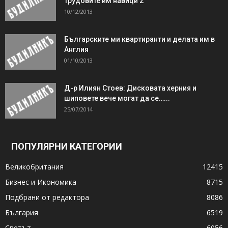
трудовите им навици 2
10/12/2013
Българските ми квартиранти и делата им в
Англия
01/10/2013
Д-р Илиян Стоев: Дисковата херния и
шиповете вече могат да се…...
25/07/2014
ПОПУЛЯРНИ КАТЕГОРИИ
Великобритания
12415
Бизнес и Икономика
8715
Подбрани от редактора
8086
България
6519
Светът
6056