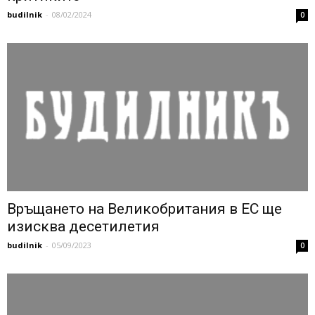
budilnik
-
08/02/2024
0
Връщането на Великобритания в ЕС ще
изисква десетилетия
budilnik
-
05/09/2023
0