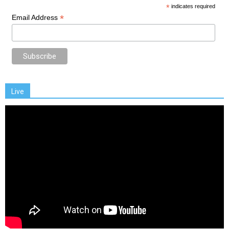
*
indicates required
*
Email Address
Live