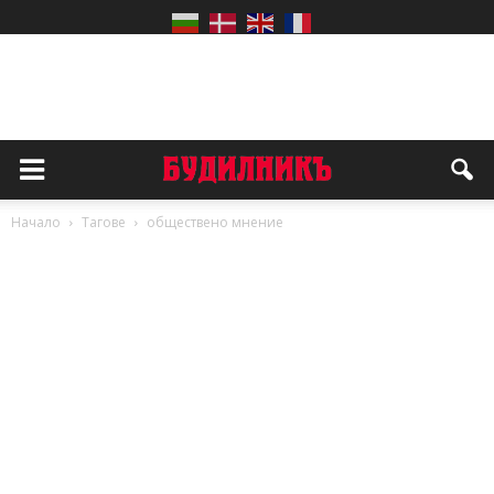
Начало
Тагове
обществено мнение