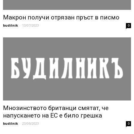
Макрон получи отрязан пръст в писмо
budilnik
-
13/07/2023
0
Мнозинството британци смятат, че
напускането на ЕС е било грешка
budilnik
-
23/06/2023
0