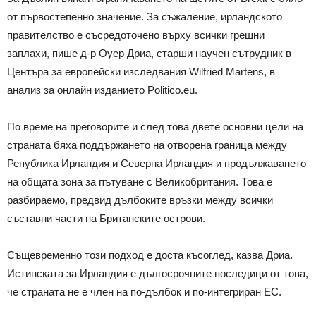
от първостепенно значение. За съжаление, ирландското
правителство е съсредоточено върху всички грешни
заплахи, пише д-р Оуер Дриа, старши научен сътрудник в
Центъра за европейски изследвания Wilfried Martens, в
анализ за онлайн изданието Politico.eu.
По време на преговорите и след това двете основни цели на
страната бяха поддържането на отворена граница между
Република Ирландия и Северна Ирландия и продължаването
на общата зона за пътуване с Великобритания. Това е
разбираемо, предвид дълбоките връзки между всички
съставни части на Британските острови.
Същевременно този подход е доста късоглед, казва Дриа.
Истинската за Ирландия е дългосрочните последици от това,
че страната не е член на по-дълбок и по-интегриран ЕС.