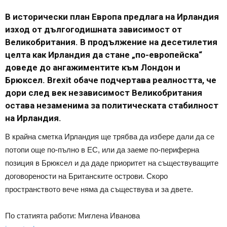
В исторически план Европа предлага на Ирландия
изход от дългогодишната зависимост от
Великобритания. В продължение на десетилетия
целта как Ирландия да стане „по-европейска“
доведе до ангажиментите към Лондон и
Брюксел. Brexit обаче подчертава реалността, че
дори след век независимост Великобритания
остава незаменима за политическата стабилност
на Ирландия.
В крайна сметка Ирландия ще трябва да избере дали да се
потопи още по-пълно в ЕС, или да заеме по-периферна
позиция в Брюксел и да даде приоритет на съществуващите
договорености на Британските острови. Скоро
пространството вече няма да съществува и за двете.
По статията работи: Миглена Иванова