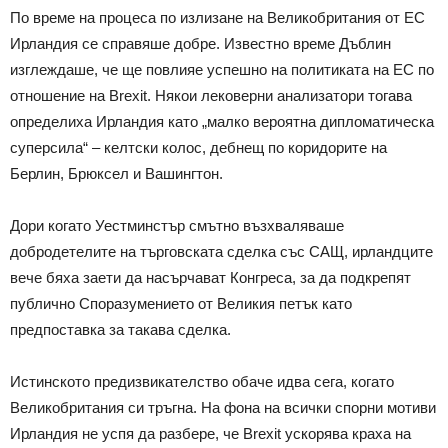
По време на процеса по излизане на Великобритания от ЕС
Ирландия се справяше добре. Известно време Дъблин
изглеждаше, че ще повлияе успешно на политиката на ЕС по
отношение на Brexit. Някои лековерни анализатори тогава
определиха Ирландия като „малко вероятна дипломатическа
суперсила“ – келтски колос, дебнещ по коридорите на
Берлин, Брюксел и Вашингтон.
Дори когато Уестминстър смътно възхваляваше
добродетелите на търговската сделка със САЩ, ирландците
вече бяха заети да насърчават Конгреса, за да подкрепят
публично Споразумението от Великия петък като
предпоставка за такава сделка.
Истинското предизвикателство обаче идва сега, когато
Великобритания си тръгна. На фона на всички спорни мотиви
Ирландия не успя да разбере, че Brexit ускорява краха на