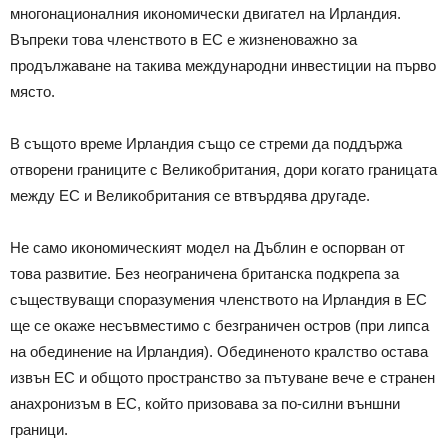
многонационалния икономически двигател на Ирландия.
Въпреки това членството в ЕС е жизненоважно за
продължаване на такива международни инвестиции на първо
място.
В същото време Ирландия също се стреми да поддържа
отворени границите с Великобритания, дори когато границата
между ЕС и Великобритания се втвърдява другаде.
Не само икономическият модел на Дъблин е оспорван от
това развитие. Без неограничена британска подкрепа за
съществуващи споразумения членството на Ирландия в ЕС
ще се окаже несъвместимо с безграничен остров (при липса
на обединение на Ирландия). Обединеното кралство остава
извън ЕС и общото пространство за пътуване вече е странен
анахронизъм в ЕС, който призовава за по-силни външни
граници.