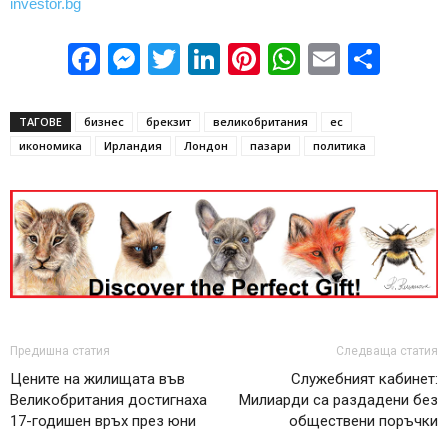
investor.bg
Facebook
Messenger
Twitter
LinkedIn
Pinterest
WhatsApp
Email
Sha
ТАГОВЕ
бизнес
брекзит
великобритания
ес
икономика
Ирландия
Лондон
пазари
политика
Предишна статия
Следваща статия
Цените на жилищата във
Служебният кабинет:
Великобритания достигнаха
Милиарди са раздадени без
17-годишен връх през юни
обществени поръчки