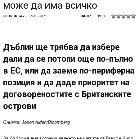
може да има всичко
От
budilnik
-
29/06/2021
82
0
Дъблин ще трябва да избере
дали да се потопи още по-пълно
в ЕС, или да заеме по-периферна
позиция и да даде приоритет на
договореностите с Британските
острови
Снимка: Jason Alden/Bloomberg
За Дъблин винаги ограничаването на щетите от Brexit е било