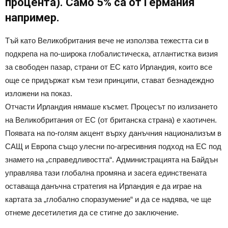
процента). Само 5% са от Германия
например.
Тъй като Великобритания вече не използва тежестта си в
подкрепа на по-широка глобалистическа, атлантистка визия
за свободен пазар, страни от ЕС като Ирландия, които все
още се придържат към тези принципи, стават безнадеждно
изложени на показ.
Отчасти Ирландия нямаше късмет. Процесът по излизането
на Великобритания от ЕС (от британска страна) е хаотичен.
Появата на по-голям акцент върху данъчния национализъм в
САЩ и Европа също улесни по-агресивния подход на ЕС под
знамето на „справедливостта“. Администрацията на Байдън
управлява тази глобална промяна и засега единствената
оставаща данъчна стратегия на Ирландия е да играе на
картата за „глобално споразумение“ и да се надява, че ще
отнеме десетилетия да се стигне до заключение.