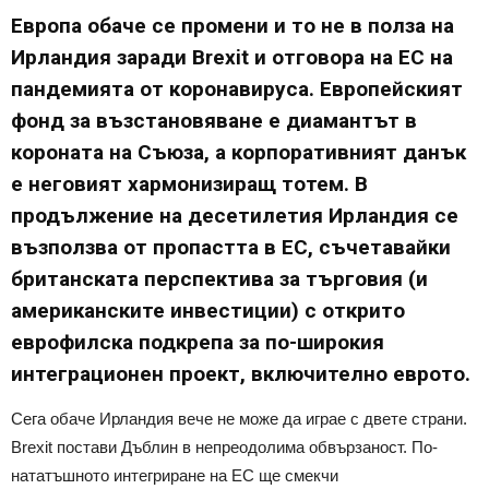
Европа обаче се промени и то не в полза на
Ирландия заради Brexit и отговора на ЕС на
пандемията от коронавируса. Европейският
фонд за възстановяване е диамантът в
короната на Съюза, а корпоративният данък
е неговият хармонизиращ тотем. В
продължение на десетилетия Ирландия се
възползва от пропастта в ЕС, съчетавайки
британската перспектива за търговия (и
американските инвестиции) с открито
еврофилска подкрепа за по-широкия
интеграционен проект, включително еврото.
Сега обаче Ирландия вече не може да играе с двете страни.
Brexit постави Дъблин в непреодолима обвързаност. По-
нататъшното интегриране на ЕС ще смекчи