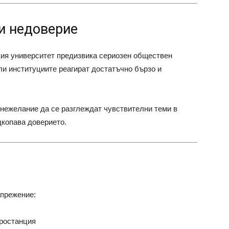
и недоверие
ия университет предизвика сериозен обществен
ли институциите реагират достатъчно бързо и
 нежелание да се разглеждат чувствителни теми в
дкопава доверието.
апрежение:
тростанция