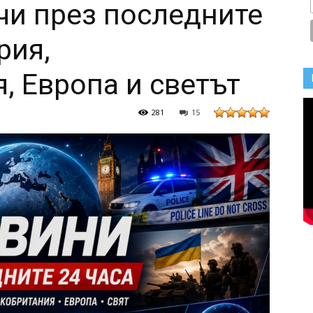
чи през последните
рия,
, Европа и светът
281
15