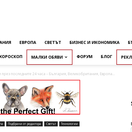
АНИЯ
ЕВРОПА
СВЕТЪТ
БИЗНЕС И ИКОНОМИКА
Б
ХОРОСКОП
ФОРУМ
БЛОГ
МАЛКИ ОБЯВИ
РЕК
и през последните 24 часа – България, Великобритания, Европа...
па
Подбрани от редактора
Светът
Технологии