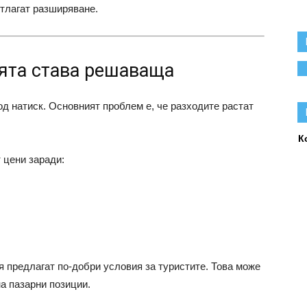
тлагат разширяване.
ята става решаваща
од натиск. Основният проблем е, че разходите растат
К
 цени заради:
я предлагат по-добри условия за туристите. Това може
на пазарни позиции.