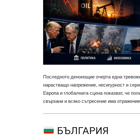
Последното денонощие очерта една тревожна
нарастващо напрежение, несигурност и сери
Европа и глобалната сцена показват, че пол
свързани и всяко сътресение има отражение
БЪЛГАРИЯ