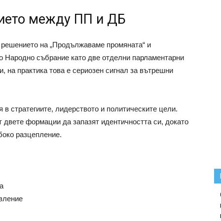
ието между ПП и ДБ
е решението на „Продължаваме промяната“ и
то Народно събрание като две отделни парламентарни
, на практика това е сериозен сигнал за вътрешни
 в стратегиите, лидерството и политическите цели.
ит двете формации да запазят идентичността си, докато
боко разцепление.
а
вление