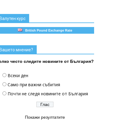
Валутен курс
British Pound Exchange Rate
Вашето мнение?
олко често следите новините от България?
Всеки ден
Само при важни събития
Почти не следя новините от България
Покажи резултатите