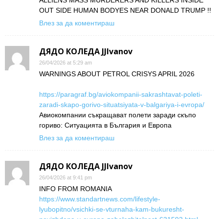
OUT SIDE HUMAN BODYES NEAR DONALD TRUMP !!
Влез за да коментираш
ДЯДО КОЛЕДА JJIvanov
26/04/2026 at 5:29 am
WARNINGS ABOUT PETROL CRISYS APRIL 2026
https://paragraf.bg/aviokompanii-sakrashtavat-poleti-
zaradi-skapo-gorivo-situatsiyata-v-balgariya-i-evropa/
Авиокомпании съкращават полети заради скъпо
гориво: Ситуацията в България и Европа
Влез за да коментираш
ДЯДО КОЛЕДА JJIvanov
26/04/2026 at 9:41 pm
INFO FROM ROMANIA
https://www.standartnews.com/lifestyle-
lyubopitno/vsichki-se-vturnaha-kam-bukuresht-