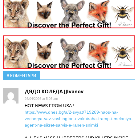
8 КОМЕНТАРИ
ДЯДО КОЛЕДА JJIvanov
26/04/2026 at 5:05 am
HOT NEWS FROM USA !
https://www.dnes.bg/a/2-svyat/719269-haos-na-
vecherya-vav-vashington-evakuiraha-tramp-i-melaniya-
agent-na-sikret-sarvis-e-ranen-snimki
ALLIENS MASS MURDERERS AND KILLERS INSIDE