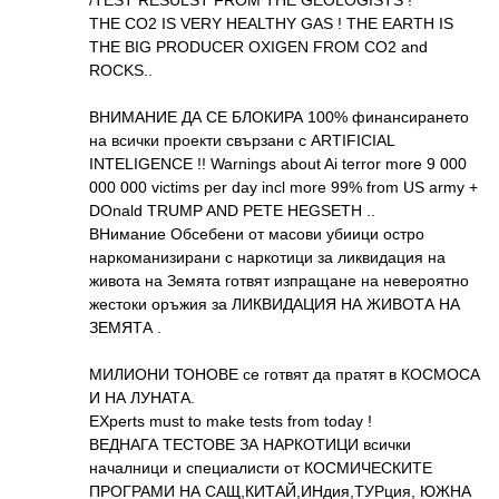
THE CO2 IS VERY HEALTHY GAS ! THE EARTH IS
THE BIG PRODUCER OXIGEN FROM CO2 and
ROCKS..
ВНИМАНИЕ ДА СЕ БЛОКИРА 100% финансирането
на всички проекти свързани с ARTIFICIAL
INTELIGENCE !! Warnings about Ai terror more 9 000
000 000 victims per day incl more 99% from US army +
DOnald TRUMP AND PETE HEGSETH ..
ВНимание Обсебени от масови убиици остро
наркоманизирани с наркотици за ликвидация на
живота на Земята готвят изпращане на невероятно
жестоки оръжия за ЛИКВИДАЦИЯ НА ЖИВОТА НА
ЗЕМЯТА .
МИЛИОНИ ТОНОВЕ се готвят да пратят в КОСМОСА
И НА ЛУНАТА.
EXperts must to make tests from today !
ВЕДНАГА ТЕСТОВЕ ЗА НАРКОТИЦИ всички
началници и специалисти от КОСМИЧЕСКИТЕ
ПРОГРАМИ НА САЩ,КИТАЙ,ИНдия,ТУРция, ЮЖНА