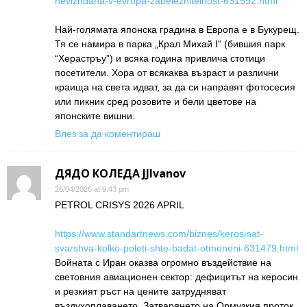
nevizhdana-v-evropa-zabelezhitelnost-631592.html
Най-голямата японска градина в Европа е в Букурещ.
Тя се намира в парка „Крал Михай I“ (бившия парк
“Херастръу”) и всяка година привлича стотици
посетители. Хора от всякаква възраст и различни
краища на света идват, за да си направят фотосесия
или пикник сред розовите и бели цветове на
японските вишни.
Влез за да коментираш
ДЯДО КОЛЕДА JJIvanov
26/04/2026 at 9:43 pm
PETROL CRISYS 2026 APRIL
https://www.standartnews.com/biznes/kerosinat-
svarshva-kolko-poleti-shte-badat-otmeneni-631479.html
Войната с Иран оказва огромно въздействие на
световния авиационен сектор: дефицитът на керосин
и резкият ръст на цените затрудняват
въздухоплаването. Затварянето на Ормузкия проток