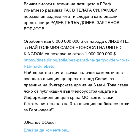
Всички пилоти и всички на летището в ГРаф
Игнатиево развиват РАК В ТЕЛАТА СИ. РАКОВИ
поражения видими имат и следени като опасни
престъпници РАДЕВ,ГЪЛЪБ ДОНЕВ, ЗАРПЯНОВ,
БОРИСОВ..
Ограбени над 6 000 000 000 $ от народа с ЛИХВИТЕ.
за НАЙ ГОЛЕМИЯ САМОЛЕТОНОСАЧ НА UNITED
KINGDOM са похарчени около 1 000 000 000 $.
https://dnes.dir.bg/sofia/bez-parad-na-gergyovden-no-s-
f-16-nad-nebeto
Най-вероятно почти всички налични самолети във
военната авиация ще прелетят над София за
празника на българската армия на 6 май. Това става
ясно от публикация във Фейсбук страницата на
Информационния център на МО, която гласи: ”
Летателният състав на 3-та авиационна база се готви
за Гергьовден!”.
JJIvanov DOuser
Влез за да коментираш