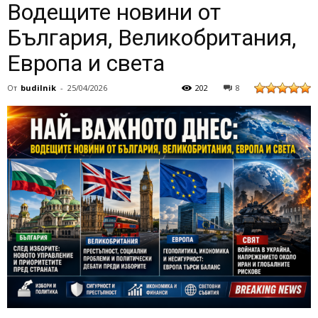
Водещите новини от
България, Великобритания,
Европа и света
От
budilnik
-
25/04/2026
202
8