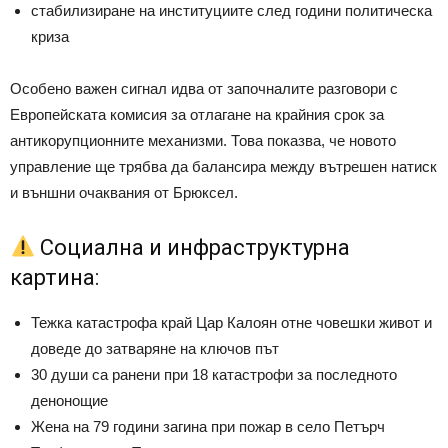
стабилизиране на институциите след години политическа
криза
Особено важен сигнал идва от започналите разговори с
Европейската комисия
за отлагане на крайния срок за
антикорупционните механизми. Това показва, че новото
управление ще трябва да балансира между вътрешен натиск
и външни очаквания от Брюксел.
Социална и инфраструктурна
картина:
Тежка катастрофа край Цар Калоян отне човешки живот и
доведе до затваряне на ключов път
30 души са ранени при 18 катастрофи за последното
денонощие
Жена на 79 години загина при пожар в село Петърч