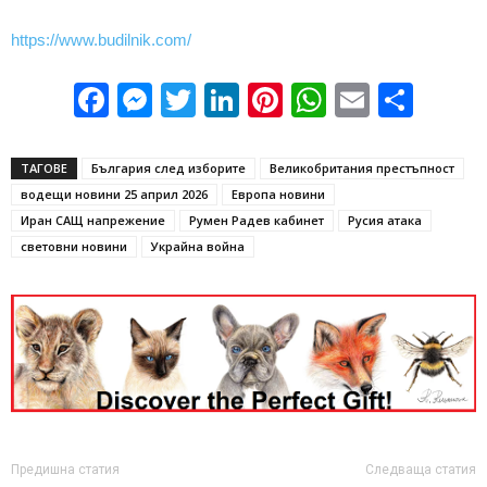
https://www.budilnik.com/
Facebook
Messenger
Twitter
LinkedIn
Pinterest
WhatsApp
Email
Sha
ТАГОВЕ
България след изборите
Великобритания престъпност
водещи новини 25 април 2026
Европа новини
Иран САЩ напрежение
Румен Радев кабинет
Русия атака
световни новини
Украйна война
Предишна статия
Следваща статия