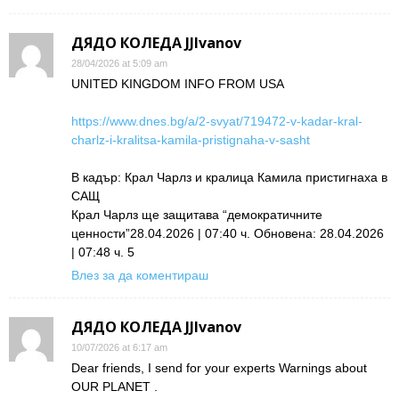
ДЯДО КОЛЕДА JJIvanov
28/04/2026 at 5:09 am
UNITED KINGDOM INFO FROM USA
https://www.dnes.bg/a/2-svyat/719472-v-kadar-kral-
charlz-i-kralitsa-kamila-pristignaha-v-sasht
В кадър: Крал Чарлз и кралица Камила пристигнаха в
САЩ
Крал Чарлз ще защитава “демократичните
ценности”28.04.2026 | 07:40 ч. Обновена: 28.04.2026
| 07:48 ч. 5
Влез за да коментираш
ДЯДО КОЛЕДА JJIvanov
10/07/2026 at 6:17 am
Dear friends, I send for your experts Warnings about
OUR PLANET .