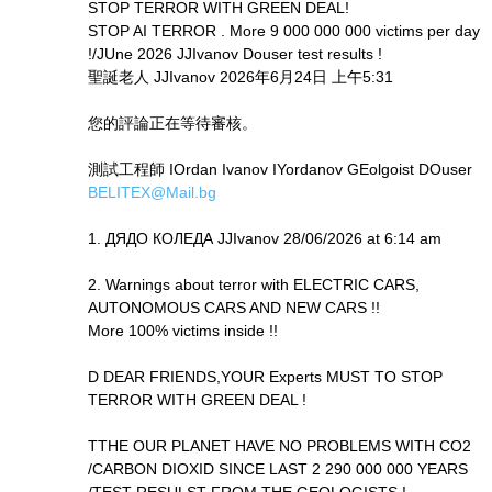
STOP TERROR WITH GREEN DEAL!
STOP AI TERROR . More 9 000 000 000 victims per day
!/JUne 2026 JJIvanov Douser test results !
聖誕老人 JJIvanov 2026年6月24日 上午5:31
您的評論正在等待審核。
測試工程師 IOrdan Ivanov IYordanov GEolgoist DOuser
BELITEX@Mail.bg
1. ДЯДО КОЛЕДА JJIvanov 28/06/2026 at 6:14 am
2. Warnings about terror with ELECTRIC CARS,
AUTONOMOUS CARS AND NEW CARS !!
More 100% victims inside !!
D DEAR FRIENDS,YOUR Experts MUST TO STOP
TERROR WITH GREEN DEAL !
TTHE OUR PLANET HAVE NO PROBLEMS WITH CO2
/CARBON DIOXID SINCE LAST 2 290 000 000 YEARS
/TEST RESULST FROM THE GEOLOGISTS !