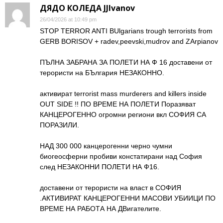
ДЯДО КОЛЕДА JJIvanov
26/04/2026 at 10:49 pm
STOP TERROR ANTI BUlgarians trough terrorists from
GERB BORISOV + radev,peevski,mudrov and ZArpianov
ПЪЛНА ЗАБРАНА ЗА ПОЛЕТИ НА Ф 16 доставени от
терористи на БЪлгария НЕЗАКОННО.
активират terrorist mass murderers and killers inside
OUT SIDE !! ПО ВРЕМЕ НА ПОЛЕТИ Поразяват
КАНЦЕРОГЕННО огромни региони вкл СОФИЯ СА
ПОРАЗИЛИ.
НАД 300 000 канцерогенни черно чумни
биогеосферни пробиви констатирани над София
след НЕЗАКОННИ ПОЛЕТИ НА Ф16.
доставени от терористи на власт в СОФИЯ
.АКТИВИРАТ КАНЦЕРОГЕННИ МАСОВИ УБИИЦИ ПО
ВРЕМЕ НА РАБОТА НА ДВигателите.