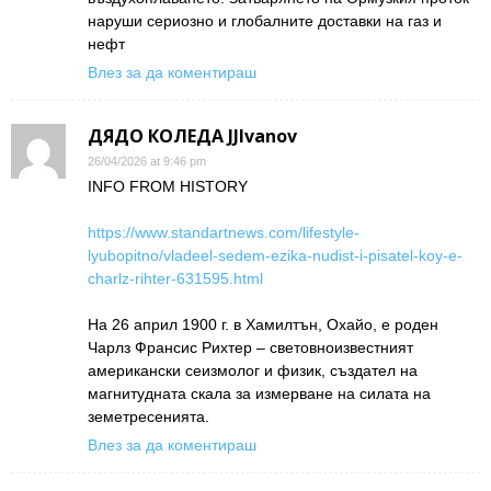
наруши сериозно и глобалните доставки на газ и
нефт
Влез за да коментираш
ДЯДО КОЛЕДА JJIvanov
26/04/2026 at 9:46 pm
INFO FROM HISTORY
https://www.standartnews.com/lifestyle-
lyubopitno/vladeel-sedem-ezika-nudist-i-pisatel-koy-e-
charlz-rihter-631595.html
На 26 април 1900 г. в Хамилтън, Охайо, е роден
Чарлз Франсис Рихтер – световноизвестният
американски сеизмолог и физик, създател на
магнитудната скала за измерване на силата на
земетресенията.
Влез за да коментираш