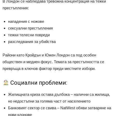
В Лондон се наблюдава тревожна концентрация на тежки
престъпления:
нападения с ножове
сексуални престъпления
тежки телесни повреди
разследвания за убийства
Райони като Кройдън и Южен Лондон са под особен
обществен и медиен фокус. Темата за престъпността се
превръща в ключов фактор преди местните избори.
Социални проблеми:
Жилищната криза остава дълбока – налични са жилища,
но недостъпни за голяма част от населението
Банковият сектор се свива –
NatWest
обяви затваряне на
нови клонове