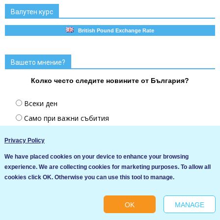
Валутен курс
British Pound Exchange Rate
Вашето мнение?
Колко често следите новините от България?
Всеки ден
Само при важни събития
Почти не следя новините от България
Privacy Policy
We have placed cookies on your device to enhance your browsing
experience. We are collecting cookies for marketing purposes. To allow all
Ние използваме бисквитки за да подобрим услугите си. Ако
Покажи резултатите
cookies click OK. Otherwise you can use this tool to manage.
продължите да посещавате този сайт, ние приемаме, че се
съгласявате с използването им.
OK
MANAGE
Ok