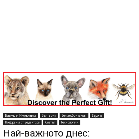
Бизнес и Икономика
България
Великобритания
Европа
Подбрани от редактора
Светът
Технологии
Най-важното днес: