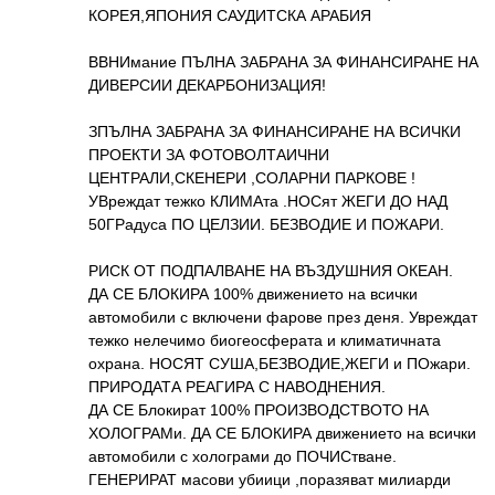
КОРЕЯ,ЯПОНИЯ САУДИТСКА АРАБИЯ
ВВНИмание ПЪЛНА ЗАБРАНА ЗА ФИНАНСИРАНЕ НА
ДИВЕРСИИ ДЕКАРБОНИЗАЦИЯ!
ЗПЪЛНА ЗАБРАНА ЗА ФИНАНСИРАНЕ НА ВСИЧКИ
ПРОЕКТИ ЗА ФОТОВОЛТАИЧНИ
ЦЕНТРАЛИ,СКЕНЕРИ ,СОЛАРНИ ПАРКОВЕ !
УВреждат тежко КЛИМАта .НОСят ЖЕГИ ДО НАД
50ГРадуса ПО ЦЕЛЗИИ. БЕЗВОДИЕ И ПОЖАРИ.
РИСК ОТ ПОДПАЛВАНЕ НА ВЪЗДУШНИЯ ОКЕАН.
ДА СЕ БЛОКИРА 100% движението на всички
автомобили с включени фарове през деня. Увреждат
тежко нелечимо биогеосферата и климатичната
охрана. НОСЯТ СУША,БЕЗВОДИЕ,ЖЕГИ и ПОжари.
ПРИРОДАТА РЕАГИРА С НАВОДНЕНИЯ.
ДА СЕ Блокират 100% ПРОИЗВОДСТВОТО НА
ХОЛОГРАМи. ДА СЕ БЛОКИРА движението на всички
автомобили с холограми до ПОЧИСтване.
ГЕНЕРИРАТ масови убиици ,поразяват милиарди