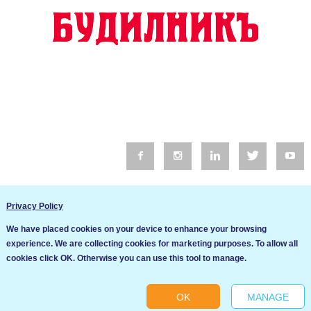
© 2016 Будилник. Всички права запазени.
Privacy Policy
Уебсайт изработка от Go Live UK
We have placed cookies on your device to enhance your browsing
Общи условия
experience. We are collecting cookies for marketing purposes. To allow all
Ние използваме бисквитки за да подобрим услугите си. Ако
cookies click OK. Otherwise you can use this tool to manage.
продължите да посещавате този сайт, ние приемаме, че се
Политика за сигурност и поверителност
съгласявате с използването им.
OK
MANAGE
Ok
Cookie settings