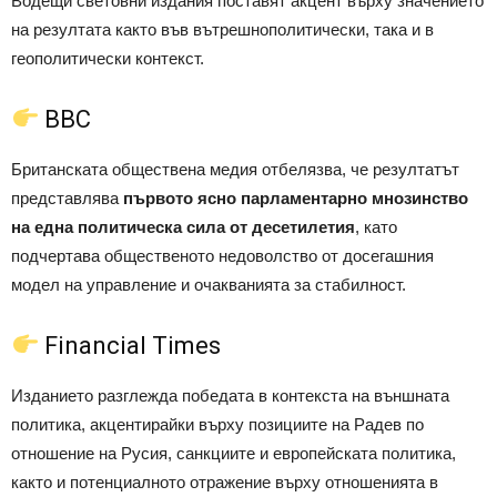
Водещи световни издания поставят акцент върху значението
на резултата както във вътрешнополитически, така и в
геополитически контекст.
BBC
Британската обществена медия отбелязва, че резултатът
представлява
първото ясно парламентарно мнозинство
на една политическа сила от десетилетия
, като
подчертава общественото недоволство от досегашния
модел на управление и очакванията за стабилност.
Financial Times
Изданието разглежда победата в контекста на външната
политика, акцентирайки върху позициите на Радев по
отношение на Русия, санкциите и европейската политика,
както и потенциалното отражение върху отношенията в