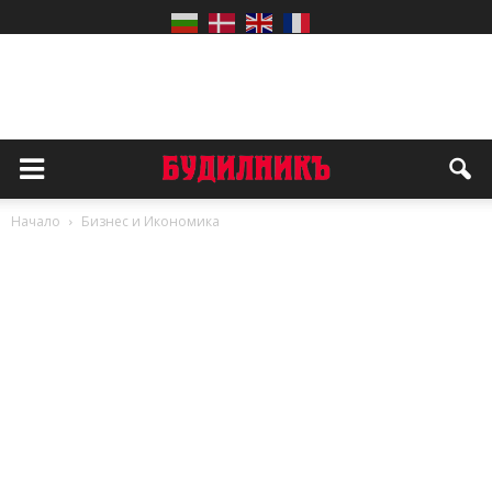
Начало
Бизнес и Икономика