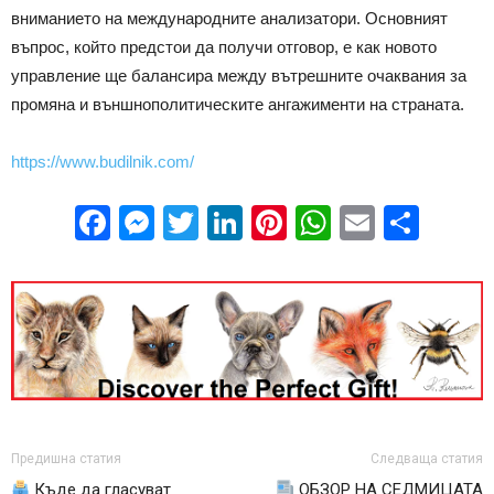
вниманието на международните анализатори. Основният
въпрос, който предстои да получи отговор, е как новото
управление ще балансира между вътрешните очаквания за
промяна и външнополитическите ангажименти на страната.
https://www.budilnik.com/
Facebook
Messenger
Twitter
LinkedIn
Pinterest
WhatsApp
Email
Sha
Предишна статия
Следваща статия
Къде да гласуват
ОБЗОР НА СЕДМИЦАТА