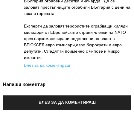
БЪлгария ограбени десетки милиарди . ДА се
заловят престъпниците ограбили БЪлгария с цени на
тока и горивата.
Експерти да заловят терористите ограбващи хиляди
милиарди от ЕВропейските страни членки на NATO
през наркоманизирани подставени на власт в
БРЮКСЕЛ евро комисари,евро бюрократи и евро
депутати. СЛедят ги поименно с чипове и микро
имланти .
Влез за да коментираш
Напиши коментар
ВЛЕЗ ЗА ДА КОМЕНТИРАШ