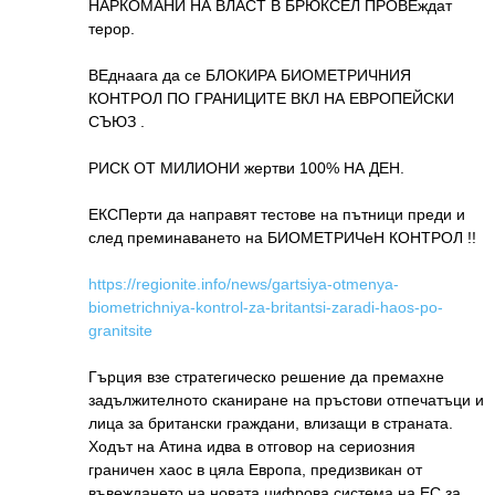
НАРКОМАНИ НА ВЛАСТ В БРЮКСЕЛ ПРОВЕждат
терор.
ВЕднаага да се БЛОКИРА БИОМЕТРИЧНИЯ
КОНТРОЛ ПО ГРАНИЦИТЕ ВКЛ НА ЕВРОПЕЙСКИ
СЪЮЗ .
РИСК ОТ МИЛИОНИ жертви 100% НА ДЕН.
ЕКСПерти да направят тестове на пътници преди и
след преминаването на БИОМЕТРИЧеН КОНТРОЛ !!
https://regionite.info/news/gartsiya-otmenya-
biometrichniya-kontrol-za-britantsi-zaradi-haos-po-
granitsite
Гърция взе стратегическо решение да премахне
задължителното сканиране на пръстови отпечатъци и
лица за британски граждани, влизащи в страната.
Ходът на Атина идва в отговор на сериозния
граничен хаос в цяла Европа, предизвикан от
въвеждането на новата цифрова система на ЕС за