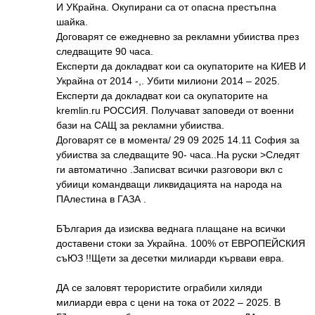
И УКрайна. Окупирани са от опасна престъпна
шайка.
Договарят се ежедневно за рекламни убииства през
следващите 90 часа.
Експерти да докладват кои са окупаторите на КИЕВ И
Украйна от 2014 -,. Убити милиони 2014 – 2025.
Експерти да докладват кои са окупаторите на
kremlin.ru РОССИЯ. Получават заповеди от военни
бази на САЩ за рекламни убииства.
Договарят се в момента/ 29 09 2025 14.11 София за
убииства за следващите 90- часа..На руски >Следят
ги автоматично .Записват всички разговори вкл с
убиици командващи ликвидацията на народа на
ПАлестина в ГАЗА .
БЪлгария да изисква веднага плащане на всички
доставени стоки за Украйна. 100% от ЕВРОПЕЙСКИЯ
съЮЗ !!Щети за десетки милиарди кървави евра.
ДА се заловят терористите ограбили хиляди
милиарди евра с цени на тока от 2022 – 2025. В