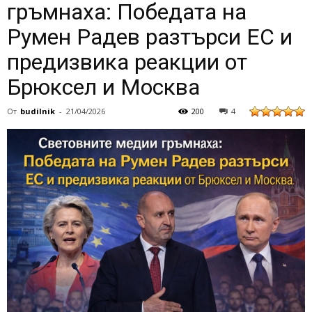
гръмнаха: Победата на
Румен Радев разтърси ЕС и
предизвика реакции от
Брюксел и Москва
От
budilnik
-
21/04/2026
200
4