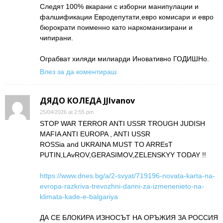
Следят 100% вкарани с изборни манипулации и
фалшификации Евродепутати,евро комисари и евро
бюрократи поименно като наркоманизирани и
чипирани.
Ограбват хиляди милиарди Иновативно ГОДИШНо.
Влез за да коментираш
ДЯДО КОЛЕДА JJIvanov
25/04/2026 at 2:55 pm
STOP WAR TERROR ANTI USSR TROUGH JUDISH
MAFIA ANTI EUROPA , ANTI USSR
ROSSia and UKRAINA MUST TO ARREsT
PUTIN,LAvROV,GERASIMOV,ZELENSKYY TODAY !!
https://www.dnes.bg/a/2-svyat/719196-novata-karta-na-
evropa-razkriva-trevozhni-danni-za-izmenenieto-na-
klimata-kade-e-balgariya
ДА СЕ БЛОКИРА ИЗНОСЪТ НА ОРЪЖИЯ ЗА РОССИЯ