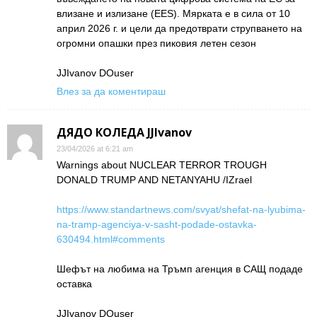
влизане и излизане (EES). Мярката е в сила от 10
април 2026 г. и цели да предотврати струпването на
огромни опашки през пиковия летен сезон
JJIvanov DOuser
Влез за да коментираш
ДЯДО КОЛЕДА JJIvanov
23/04/2026 at 6:21 am
Warnings about NUCLEAR TERROR TROUGH
DONALD TRUMP AND NETANYAHU /IZrael
https://www.standartnews.com/svyat/shefat-na-lyubima-
na-tramp-agenciya-v-sasht-podade-ostavka-
630494.html#comments
Шефът на любима на Тръмп агенция в САЩ подаде
оставка
JJIvanov DOuser