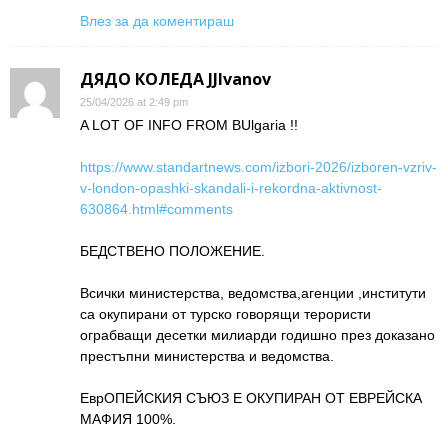
Влез за да коментираш
ДЯДО КОЛЕДА JJIvanov
25/04/2026 at 2:49 pm
A LOT OF INFO FROM BUlgaria !!
https://www.standartnews.com/izbori-2026/izboren-vzriv-
v-london-opashki-skandali-i-rekordna-aktivnost-
630864.html#comments
БЕДСТВЕНО ПОЛОЖЕНИЕ.
Всички министерства, ведомства,агенции ,институти
са окупирани от турско говорящи терористи
ограбващи десетки милиарди годишно през доказано
престъпни министерства и ведомства.
ЕврОПЕЙСКИЯ СЪЮЗ Е ОКУПИРАН ОТ ЕВРЕЙСКА
МАФИЯ 100%.