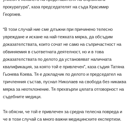
прокуратура”, каза председателят на съда Красимир
Георгиев.
“В този случай ние сме длъжни при причинено телесно
увреждане и искане на най-тежката мярка, да обсъдим
доказателствата, които сочат не само на съпричастност на
обвиняемия в съответната деятелност, но и в това
доказателствата по делото да установяват наличната
квалификация, за която той е привлечен”, каза съдия Татяна
Гьонева Коева. Тя е докладчик по делото и председател на
тричленния състав, пуснал Николаев на свобода без никаква
мярка за неотклонение. Тя прехвърли цялата отговорност на
съдебните медици.
Тя обясни, че той е привлечен за средна телесна повреда и
че в този случай са много важни медицинските експертизи.