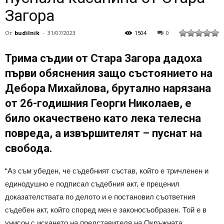
Загора
От
budilnik
-
31/07/2023
1504
0
Трима съдии от Стара Загора дадоха
първи обяснения защо състоянието на
Дебора Михайлова, брутално нарязана
от 26-годишния Георги Николаев, е
било окачествено като лека телесна
повреда, а извършителят – пуснат на
свобода.
“Аз съм убеден, че съдебният състав, който е тричленен и
единодушно е подписал съдебния акт, е преценил
доказателствата по делото и е постановил съответния
съдебен акт, който според мен е законосъобразен. Той е в
унисон с искането на представителя на Окръжната