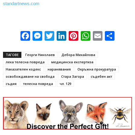
standartnews.com
Facebook
Messenger
Twitter
LinkedIn
Pinterest
WhatsApp
Email
Sha
ТАГОВЕ
Георги Николаев
Дебора Михайлова
лека телесна повреда
медицинска експертиза
Наказателен кодекс
наранявания
Окръжна прокуратура
освобождаване на свобода
Стара Загора
съдебен акт
съдия
телесна повреда
чл. 129