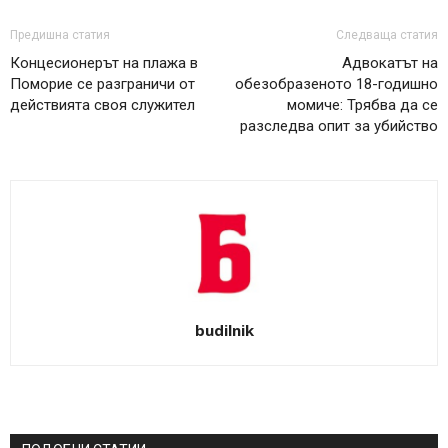
Предишна статия
Следваща статия
Концесионерът на плажа в
Адвокатът на
Поморие се разграничи от
обезобразеното 18-годишно
действията своя служител
момиче: Трябва да се
разследва опит за убийство
budilnik