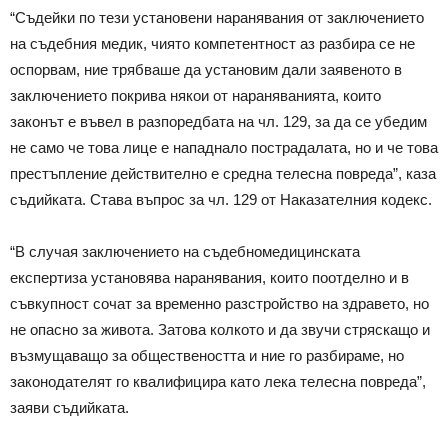
“Съдейки по тези установени наранявания от заключението
на съдебния медик, чиято компетентност аз разбира се не
оспорвам, ние трябваше да установим дали заявеното в
заключението покрива някои от нараняванията, които
законът е въвел в разпоредбата на чл. 129, за да се убедим
не само че това лице е нападнало пострадалата, но и че това
престъпление действително е средна телесна повреда”, каза
съдийката. Става въпрос за чл. 129 от Наказателния кодекс.
“В случая заключението на съдебномедицинската
експертиза установява наранявания, които поотделно и в
съвкупност сочат за временно разстройство на здравето, но
не опасно за живота. Затова колкото и да звучи стряскащо и
възмущаващо за обществеността и ние го разбираме, но
законодателят го квалифицира като лека телесна повреда”,
заяви съдийката.