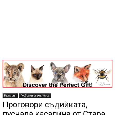
България
Подбрани от редактора
Проговори съдийката,
пуснала касапина от Стара