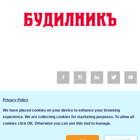
© 2016 Будилник. Всички права запазени.
Privacy Policy
Уебсайт изработка от Go Live UK
We have placed cookies on your device to enhance your browsing
Общи условия
experience. We are collecting cookies for marketing purposes. To allow all
Ние използваме бисквитки за да подобрим услугите си. Ако
cookies click OK. Otherwise you can use this tool to manage.
продължите да посещавате този сайт, ние приемаме, че се
Политика за сигурност и поверителност
съгласявате с използването им.