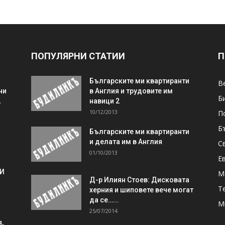
ПОПУЛЯРНИ СТАТИИ
П
Българските ми квартиранти
В
ни
в Англия и трудовите им
Б
,
навици 2
10/12/2013
П
Б
Българските ми квартиранти
и делата им в Англия
С
01/10/2013
Е
 И
М
Д-р Илиян Стоев: Дисковата
Т
херния и шиповете вече могат
да се…...
М
25/07/2014
,