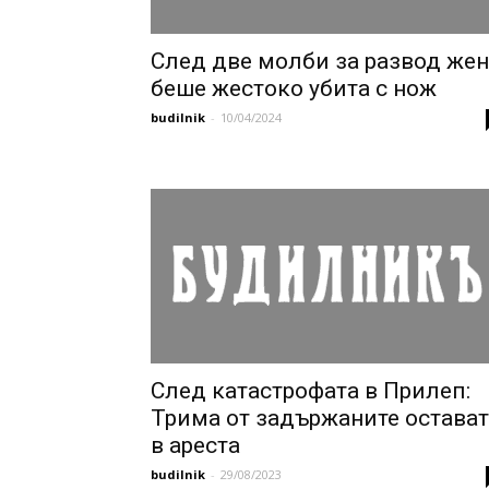
След две молби за развод жен
беше жестоко убита с нож
budilnik
-
10/04/2024
След катастрофата в Прилеп:
Трима от задържаните остават
в ареста
budilnik
-
29/08/2023