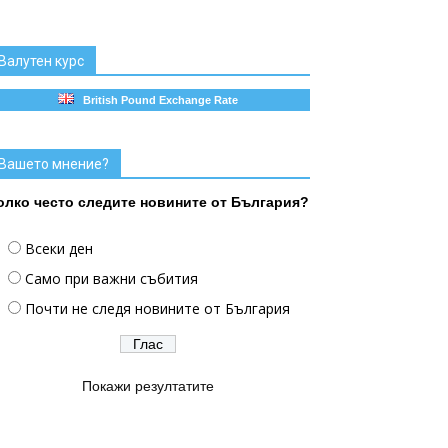
Валутен курс
British Pound Exchange Rate
Вашето мнение?
олко често следите новините от България?
Всеки ден
Само при важни събития
Почти не следя новините от България
Покажи резултатите