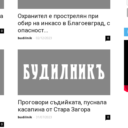
а
Охранител е прострелян при
обир на инкасо в Благоевград, с
опасност...
0
budilnik
-
02/12/2023
0
Проговори съдийката, пуснала
касапина от Стара Загора
budilnik
-
31/07/2023
0
0