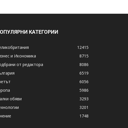
ОПУЛЯРНИ КАТЕГОРИИ
еликобритания
12415
изнес и Икономика
8715
одбрани от редактора
8086
ългария
6519
ветът
6056
вропа
5986
алки обяви
3293
ехнологии
3201
нение
1748