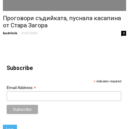
Проговори съдийката, пуснала касапина
от Стара Загора
budilnik
-
31/07/2023
0
Subscribe
*
indicates required
*
Email Address