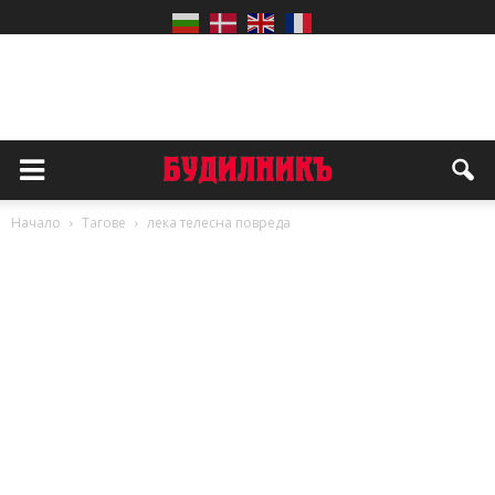
Начало
Тагове
лека телесна повреда