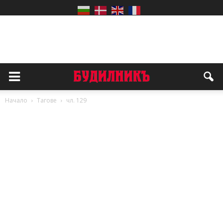
Начало
Тагове
чл. 129