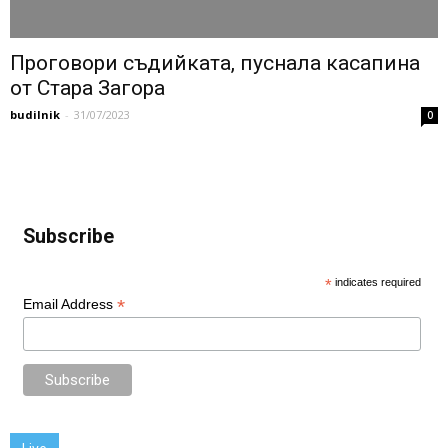
Проговори съдийката, пуснала касапина
от Стара Загора
budilnik
-
31/07/2023
0
Subscribe
*
indicates required
*
Email Address