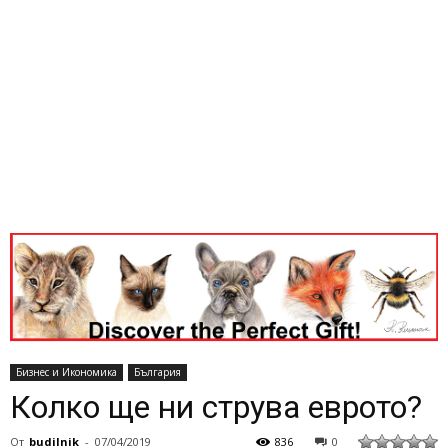
Бизнес и Икономика
България
Колко ще ни струва еврото?
От
budilnik
-
07/04/2019
836
0