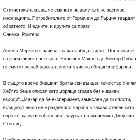
Статистиката казва, че смяната на валутата не засилва
инфлацията. Потребителите от Германия до Гърция твърдят
обратното. И едните, и другите са прави
Снимка: Ройтерс
Ангела Меркел го нарича „нашата обща съдба“. Политиците
в целия широк спектър от Еманюел Макрон до Виктор Орбан
го смятат за най-важната институция на обединена Европа.
В същото време бившият британски външен министър Уилям
Хейг го беше описал като „горяща сграда без никакви
изходи“. „Макар да бе експеримент, замислен да ги сплоти,
всъщност нищо не е разделяло Европа в такава степен като
еврото”, казва и нобеловият лауреат по икономика Джоузеф
Стиглиц.
Изобщо еврото е вечният извор на спорове в обединена