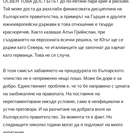
ОСВЕН ТОВА ДОСТЪПЪТ до по-евтини пари крие и рискове.
Той може доста да разхлаби финансовата дисциплина на
българските правителства, а примерът на Гърция и другите
южноевропейски държави в това отношение е твърде
красноречив. Както казваше Алън Грийнспан, при
създаването на еврозоната всички решиха, че Югът ще се
държи като Севера, че италианците ще започнат да харчат
като германци. Това не се случи.
В този смисъл забавянето на процедурата по българското
членство не е непременно нещо лошо. Може би дори е за
добро. Единственият проблем е, че то бе направено с цената
на заобикаляне на правилата. На поставяне на
нерегламентирани никъде условия, само в неофициални и
устни преговори. И на разчитане на добрата воля на
българското правителство. За момента тя е факт. Но
следващите няколко години могат да я подложат на много
изпитания.