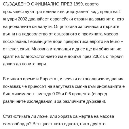
СЪЗДАДЕНО ОФИЦИАЛНО ПРЕЗ 1999, еврото
просъществува три години във „виртуален” вид, преди на 1
януари 2002 дванайсет европейски страни да заменят с него
националните си валути. Още тогава започнаха и първите
вълни на недоволство от свързаното с промяната масово
поскъпване. Германците дори прекръстиха еврото на teuro –
от teuer, скъп. Мнозина италианци и днес ще ви обяснят, че
краят на благосъстоянието им е дошъл през 2002 г. с първия
допир до новите пари.
В същото време и Евростат, и всички останали изследвания
показват, че приносът на валутната смяна към инфлацията е
бил минимален – между 0.09 и 0.6 процента (според
различните изследвания и за различните държави).
Статистиката ли лъже, или хората са жертва на масова
самозаблуда? Всъщност нито едното, нито другото.