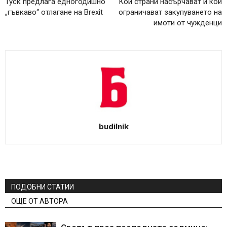
Туск предлага едногодишно
Кои страни насърчават и кои
„гъвкаво“ отлагане на Brexit
ограничават закупуването на
имоти от чужденци
budilnik
ПОДОБНИ СТАТИИ
ОЩЕ ОТ АВТОРА