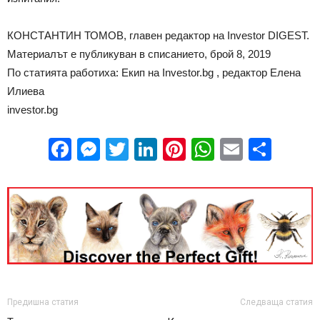
КОНСТАНТИН ТОМОВ, главен редактор на Investor DIGEST.
Материалът е публикуван в списанието, брой 8, 2019
По статията работиха: Екип на Investor.bg , редактор Елена
Илиева
investor.bg
Facebook
Messenger
Twitter
LinkedIn
Pinterest
WhatsApp
Email
Sha
Предишна статия
Следваща статия