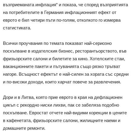
възприеманата инфлация“ и показа, че според възприятията
на потребителите в Германия инфлационният ефект от
еврото е бил четири пъти по-голям, отколкото го измерва
статистиката.
Всички проучвания по темата показват най-сериозно
поскъпване в издателския бизнес, ресторантьорството, във
фризьорските салони и билетите за кино. Хотелските стаи,
ваканционните пакети и пътуванията също рязко тръгват
нагоре. Всъщност ефектът е най-силен за хората със средни
и по-високи доходи, които харчат повече за развлечения.
Дори и в Литва, която прие еврото в края на дефлационен
цикъл с рекордно ниски лихви, пак се забеляза подобно
поскъпване. Евростат отчете най-видими корекции в цените
в кафенетата, фризьорските салони, жилищните наеми и
домашните ремонти.