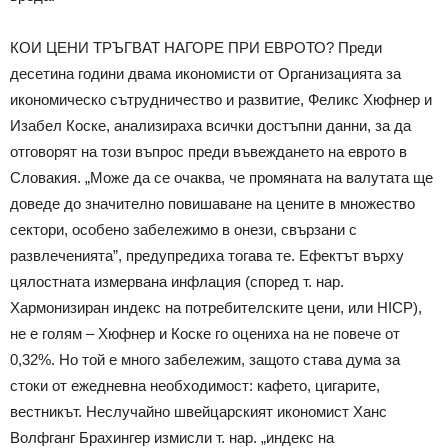
КОИ ЦЕНИ ТРЪГВАТ НАГОРЕ ПРИ ЕВРОТО? Преди
десетина години двама икономисти от Организацията за
икономическо сътрудничество и развитие, Феликс Хюфнер и
Изабел Коске, анализираха всички достъпни данни, за да
отговорят на този въпрос преди въвеждането на еврото в
Словакия. „Може да се очаква, че промяната на валутата ще
доведе до значително повишаване на цените в множество
сектори, особено забележимо в онези, свързани с
развлеченията”, предупредиха тогава те. Ефектът върху
цялостната измервана инфлация (според т. нар.
Хармонизиран индекс на потребителските цени, или HICP),
не е голям – Хюфнер и Коске го оцениха на не повече от
0,32%. Но той е много забележим, защото става дума за
стоки от ежедневна необходимост: кафето, цигарите,
вестникът. Неслучайно швейцарският икономист Ханс
Волфганг Брахингер измисли т. нар. „индекс на