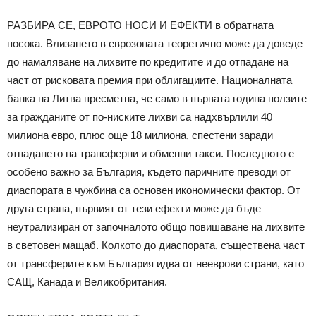
РАЗБИРА СЕ, ЕВРОТО НОСИ И ЕФЕКТИ в обратната
посока. Влизането в еврозоната теоретично може да доведе
до намаляване на лихвите по кредитите и до отпадане на
част от рисковата премия при облигациите. Националната
банка на Литва пресметна, че само в първата година ползите
за гражданите от по-ниските лихви са надхвърлили 40
милиона евро, плюс още 18 милиона, спестени заради
отпадането на трансферни и обменни такси. Последното е
особено важно за България, където паричните преводи от
диаспората в чужбина са основен икономически фактор. От
друга страна, първият от тези ефекти може да бъде
неутрализиран от започналото общо повишаване на лихвите
в световен мащаб. Колкото до диаспората, съществена част
от трансферите към България идва от нееврови страни, като
САЩ, Канада и Великобритания.