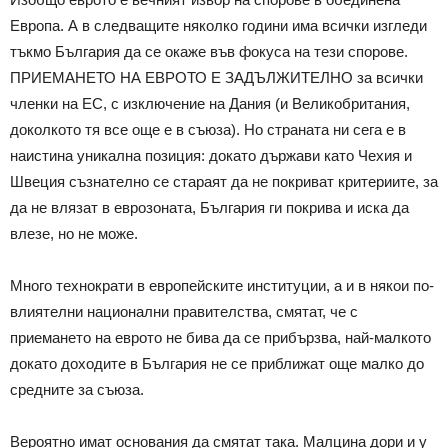
Европа. А в следващите няколко години има всички изгледи
тъкмо България да се окаже във фокуса на тези спорове.
ПРИЕМАНЕТО НА ЕВРОТО Е ЗАДЪЛЖИТЕЛНО за всички
членки на ЕС, с изключение на Дания (и Великобритания,
доколкото тя все още е в съюза). Но страната ни сега е в
наистина уникална позиция: докато държави като Чехия и
Швеция съзнателно се стараят да не покриват критериите, за
да не влязат в еврозоната, България ги покрива и иска да
влезе, но не може.
Много технократи в европейските институции, а и в някои по-
влиятелни национални правителства, смятат, че с
приемането на еврото не бива да се прибързва, най-малкото
докато доходите в България не се приближат още малко до
средните за съюза.
Вероятно имат основания да смятат така. Малцина дори и у