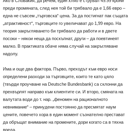
Ако в Словакия, да речем, един хляб е струвал 49.99 крони
преди промяната, след нея той би трябвало да е 1,66 евро –
една не съвсем „търговска“ цена. За да постигнат пак същата
„атрактивност“, търговците го увеличават до 1,99 евро. На
теория закръгляването би трябвало да работи и в двете
посоки – някои неща да поскъпнат, други – да поевтинеят
малко. В практиката обаче няма случай на закръгляване
надолу.
Има и още два фактора. Първо, преходът към евро носи
определени разходи за търговците, които те като цяло
(твърди проучване на Deutsche Bundesbank) са склонни да
прехвърлят направо към клиентите си. И второ, смяната на
валутата води до т. нар. „феномен на рационалното
невнимание“ – принудени постоянно да пресмятат наум
цените, повечето хора в един момент съзнателно престават
да обръщат внимание на промените, дори когато са в тяхна
вреда.