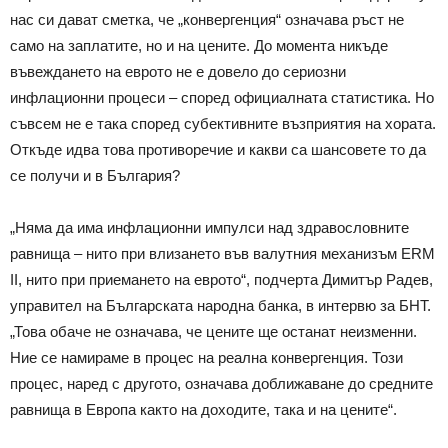
нас си дават сметка, че „конвергенция“ означава ръст не
само на заплатите, но и на цените. До момента никъде
въвеждането на еврото не е довело до сериозни
инфлационни процеси – според официалната статистика. Но
съвсем не е така според субективните възприятия на хората.
Откъде идва това противоречие и какви са шансовете то да
се получи и в България?
„Няма да има инфлационни импулси над здравословните
равнища – нито при влизането във валутния механизъм ERM
II, нито при приемането на еврото“, подчерта Димитър Радев,
управител на Българската народна банка, в интервю за БНТ.
„Това обаче не означава, че цените ще останат неизменни.
Ние се намираме в процес на реална конвергенция. Този
процес, наред с другото, означава доближаване до средните
равнища в Европа както на доходите, така и на цените“.