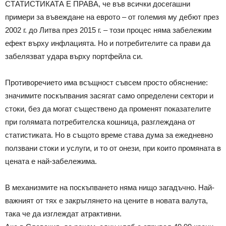
СТАТИСТИКАТА Е ПРАВА, че във всички досегашни
примери за въвеждане на еврото – от големия му дебют през
2002 г. до Литва през 2015 г. – този процес няма забележим
ефект върху инфлацията. Но и потребителите са прави да
забелязват удара върху портфейла си.
Противоречието има всъщност съвсем просто обяснение:
значимите поскъпвания засягат само определени сектори и
стоки, без да могат съществено да променят показателите
при голямата потребителска кошница, разглеждана от
статистиката. Но в същото време става дума за ежедневно
ползвани стоки и услуги, и то от онези, при които промяната в
цената е най-забележима.
В механизмите на поскъпването няма нищо загадъчно. Най-
важният от тях е закръглянето на цените в новата валута,
така че да изглеждат атрактивни.