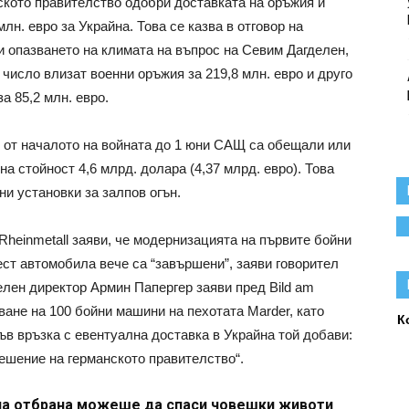
ското правителство одобри доставката на оръжия и
лн. евро за Украйна. Това се казва в отговор на
 опазването на климата на въпрос на Севим Дагделен,
 число влизат военни оръжия за 219,8 млн. евро и друго
а 85,2 млн. евро.
 от началото на войната до 1 юни САЩ са обещали или
а стойност 4,6 млрд. долара (4,37 млрд. евро). Това
ни установки за залпов огън.
einmetall заяви, че модернизацията на първите бойни
ст автомобила вече са “завършени”, заяви говорител
елен директор Армин Папергер заяви пред Bild am
ване на 100 бойни машини на пехотата Marder, като
К
ъв връзка с евентуална доставка в Украйна той добави:
решение на германското правителство“.
на отбрана можеше да спаси човешки животи