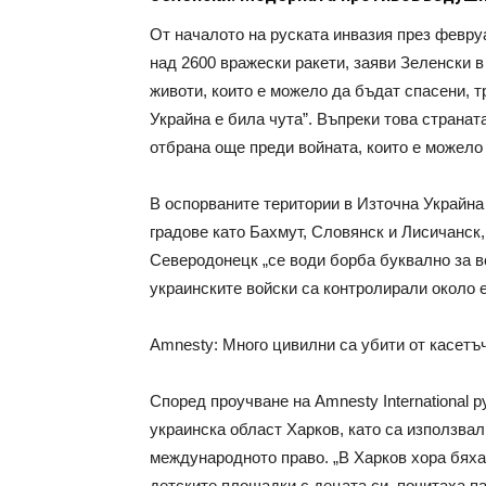
От началото на руската инвазия през февру
над 2600 вражески ракети, заяви Зеленски 
животи, които е можело да бъдат спасени, т
Украйна е била чута”. Въпреки това страна
отбрана още преди войната, които е можело 
В оспорваните територии в Източна Украйна
градове като Бахмут, Словянск и Лисичанск,
Северодонецк „се води борба буквално за в
украинските войски са контролирали около е
Amnesty: Много цивилни са убити от касетъ
Според проучване на Amnesty International 
украинска област Харков, като са използва
международното право. „В Харков хора бяха
детските площадки с децата си, почитаха па