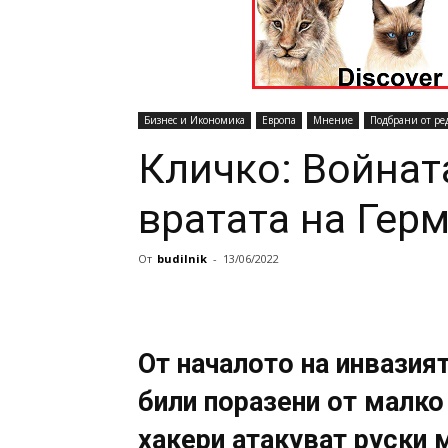
Бизнес и Икономика
Европа
Мнение
Подбрани от ре
Кличко: Войнат
вратата на Гер
От
budilnik
-
13/06/2022
От началото на инвазия
били поразени от малко
хакери атакуват руски 