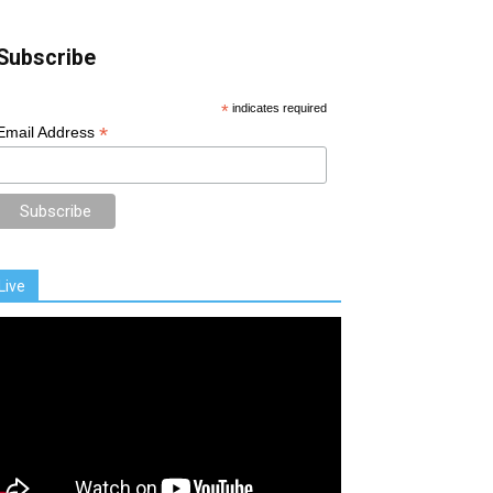
Subscribe
*
indicates required
*
Email Address
Live