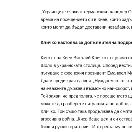
„Украинците очакват германският канцлер О
време на посещението си в Киев, който зад
които могат да бъдат доставени незабавно, 
Кличко настоява за допълнителна подкр
Кметът на Киев Виталий Кличко също има г
Шолц в украинската столица. Според вестни
пътуване с френския президент Еманюел М
Драги преди края на юни. „Нуждаем се от тв
най-важните държави възможно най-скоро”, к
Той заяви, че предполага, че посещението щ
можете да разберете ситуацията по-добре, а
Кличко. Той също така продължава да смята,
агресивна война. „Киев беше цел и си остава
бивши руски територии: „Интересът му не св