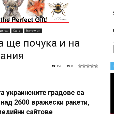
дактора
Светът
Технологии
а ще почука и на
мания
156
0
та украинските градове са
 над 2600 вражески ракети,
медийни сайтове