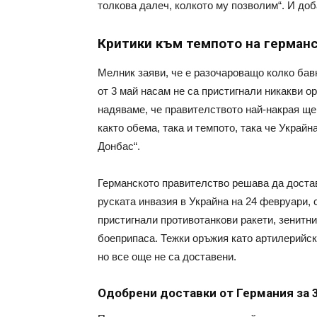
толкова далеч, колкото му позволим“. И доб
Критики към темпото на герман
Мелник заяви, че е разочароващо колко бав
от 3 май насам не са пристигнали никакви о
надяваме, че правителството най-накрая ще 
както обема, така и темпото, така че Украй
Донбас“.
Германското правителство решава да достав
руската инвазия в Украйна на 24 февруари, 
пристигнали противотанкови ракети, зенитни
боеприпаса. Тежки оръжия като артилерийс
но все още не са доставени.
Одобрени доставки от Германия за 3