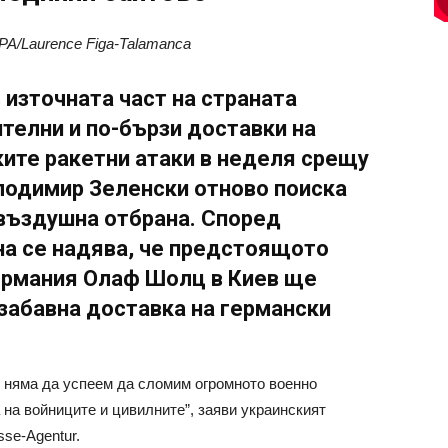
A/Laurence Figa-Talamanca
 източната част на страната
телни и по-бързи доставки на
ките ракетни атаки в неделя срещу
лодимир Зеленски отново поиска
въздушна отбрана. Според
а се надява, че предстоящото
ермания Олаф Шолц в Киев ще
забавна доставка на германски
, няма да успеем да сломим огромното военно
 на войниците и цивилните”, заяви украинският
se-Agentur.