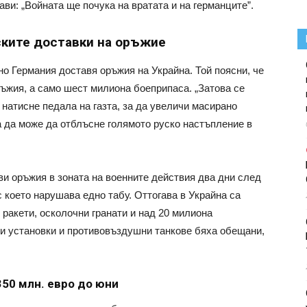
ави: „Войната ще почука на вратата и на германците”.
ските доставки на оръжие
но Германия доставя оръжия на Украйна. Той поясни, че
ръжия, а само шест милиона боеприпаса. „Затова се
натисне педала на газта, за да увеличи масирано
на да може да отблъсне голямото руско настъпление в
и оръжия в зоната на военните действия два дни след
с което нарушава едно табу. Оттогава в Украйна са
 ракети, осколочни гранати и над 20 милиона
ки установки и противовъздушни танкове бяха обещани,
50 млн. евро до юни