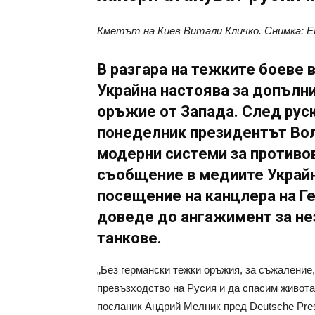
Кметът на Киев Витали Кличко. Снимка: EP
В разгара на тежките боеве в
Украйна настоява за допълни
оръжие от Запада. След рус
понеделник президентът Во
модерни системи за противо
съобщение в медиите Украйн
посещение на канцлера на Г
доведе до ангажимент за не
танкове.
„Без германски тежки оръжия, за съжаление
превъзходство на Русия и да спасим живота
посланик Андрий Мелник пред Deutsche Pres