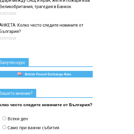
удари между САЩ и Иран, жеги и пожари във
Великобритания, трагедия в Банкок
13/07/2026
АНКЕТА: Колко често следите новините от
България?
12/07/2026
Валутен курс
British Pound Exchange Rate
Вашето мнение?
олко често следите новините от България?
Всеки ден
Само при важни събития