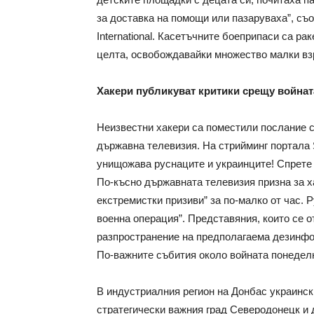
за доставка на помощи или пазаруваха”, съ
International. Касетъчните боеприпаси са ра
целта, освобождавайки множество малки вз
Хакери публикуват критики срещу войната
Неизвестни хакери са поместили послание с
държавна телевизия. На стрийминг портала 
унищожава руснаците и украинците! Спрете 
По-късно държавната телевизия призна за х
екстремистки призиви” за по-малко от час. 
военна операция”. Представяния, които се о
разпространение на предполагаема дезинфо
По-важните събития около войната понедел
В индустриалния регион на Донбас украинск
стратегически важния град Северодонецк и д