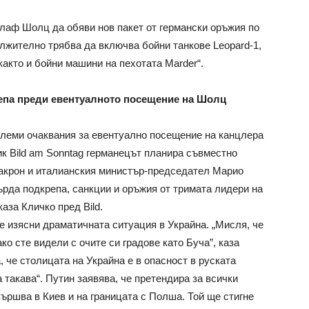
лаф Шолц да обяви нов пакет от германски оръжия по
ължително трябва да включва бойни танкове Leopard-1,
както и бойни машини на пехотата Marder“.
епа преди евентуалното посещение на Шолц
олеми очаквания за евентуално посещение на канцлера
к Bild am Sonntag германецът планира съвместно
акрон и италианския министър-председател Марио
ърда подкрепа, санкции и оръжия от тримата лидери на
аза Кличко пред Bild.
е изясни драматичната ситуация в Украйна. „Мисля, че
ко сте видели с очите си градове като Буча”, каза
 че столицата на Украйна е в опасност в руската
 такава“. Путин заявява, че претендира за всички
ършва в Киев и на границата с Полша. Той ще стигне