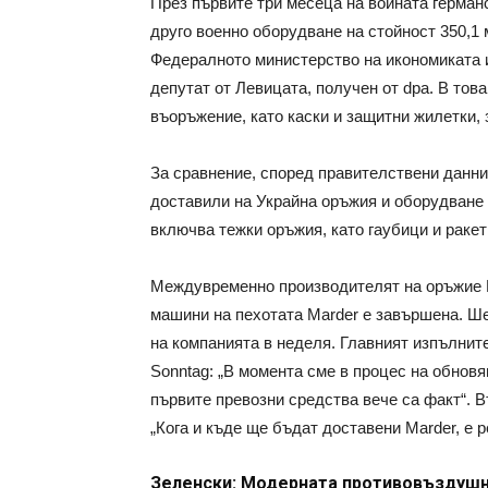
През първите три месеца на войната герман
друго военно оборудване на стойност 350,1 м
Федералното министерство на икономиката и
депутат от Левицата, получен от dpa. В това
въоръжение, като каски и защитни жилетки, з
За сравнение, според правителствени данни
доставили на Украйна оръжия и оборудване н
включва тежки оръжия, като гаубици и ракет
Междувременно производителят на оръжие Rh
машини на пехотата Marder е завършена. Ше
на компанията в неделя. Главният изпълнит
Sonntag: „В момента сме в процес на обновя
първите превозни средства вече са факт“. В
„Кога и къде ще бъдат доставени Marder, е 
Зеленски: Модерната противовъздуш