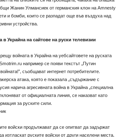
общи Жанин Улмансиек от германския клон на Amnesty
кети и бомби, които се разпадат още във въздуха над
ривни устройства.
 в Украйна на сайтове на руски телевизии
рещу войната в Украйна на уебсайтовете на руската
Smotrim.ru например се появи текстът „Путин
войната!”, съобщават интернет потребителите.
акерска атака, която е показала „съдържание с
Русия нарича агресивната война в Украйна „специална
тклоняват от официалната линия, се наказват като
рмация за руските сили.
ник
ите войски продължават да се опитват да задържат
а изтласкат руските войски от други населени места.