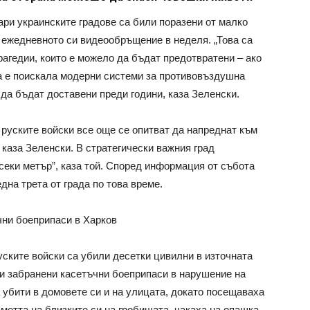
ари украинските градове са били поразени от малко
в ежедневното си видеообръщение в неделя. „Това са
рагедии, които е можело да бъдат предотвратени – ако
та е поискала модерни системи за противовъздушна
да бъдат доставени преди години, каза Зеленски.
 руските войски все още се опитват да напреднат към
 каза Зеленски. В стратегически важния град
секи метър”, каза той. Според информация от събота
дна трета от града по това време.
чни боеприпаси в Харков
руските войски са убили десетки цивилни в източната
ли забранени касетъчни боеприпаси в нарушение на
 убити в домовете си и на улицата, докато посещаваха
метта на близките си на гробищата, чакаха на опашка