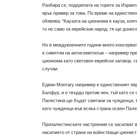
Разбира се, подкрепата на торите за Израел
ярък пример за това. По време на единствен
обявява: “Каузата на ционизма е кауза, коят
то не само за еврейския народ; тя ще донес
Но в междувоенните години много консерват
е симптом на антисемитизъм – например пре
ционизма като световен еврейски заговор, с
случаи.
Едвин Монтагу например е единственият евр
Балфур, и е твърдо против нея, тъй като се 
Палестина ще бъдат смятани за чужденци, т
като чужденци във всяка страна освен Пале
Пропалестинските настроения се засилват в 
насилието от страна на войнстващи ционист