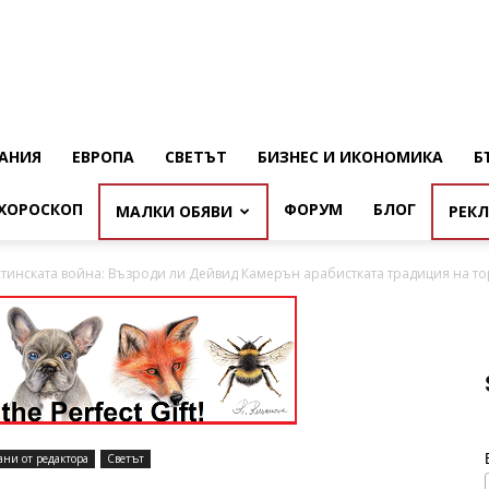
АНИЯ
ЕВРОПА
СВЕТЪТ
БИЗНЕС И ИКОНОМИКА
Б
ХОРОСКОП
ФОРУМ
БЛОГ
МАЛКИ ОБЯВИ
РЕК
тинската война: Възроди ли Дейвид Камерън арабистката традиция на то
ани от редактора
Светът