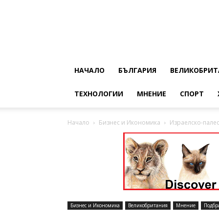
НАЧАЛО
БЪЛГАРИЯ
ВЕЛИКОБРИТ
ТЕХНОЛОГИИ
МНЕНИЕ
СПОРТ
Начало
Бизнес и Икономика
Израелско-палес
Бизнес и Икономика
Великобритания
Мнение
Подбр