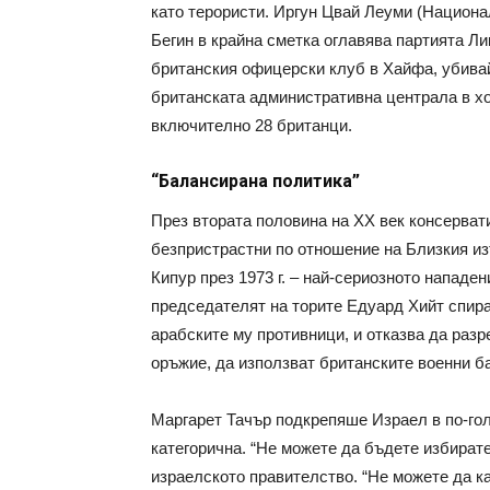
като терористи. Иргун Цвай Леуми (Национа
Бегин в крайна сметка оглавява партията Ли
британския офицерски клуб в Хайфа, убивайк
британската административна централа в хо
включително 28 британци.
“Балансирана политика”
През втората половина на ХХ век консерват
безпристрастни по отношение на Близкия из
Кипур през 1973 г. – най-сериозното нападе
председателят на торите Едуард Хийт спира 
арабските му противници, и отказва да раз
оръжие, да използват британските военни ба
Маргарет Тачър подкрепяше Израел в по-гол
категорична. “Не можете да бъдете избират
израелското правителство. “Не можете да ка