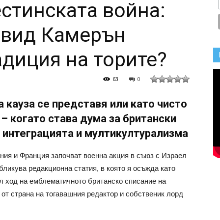
стинската война:
йвид Камерън
адиция на торите?
63
0
 кауза се представя или като чисто
 – когато става дума за британски
 интеграцията и мултикултурализма
ания и Франция започват военна акция в съюз с Израел
убликува редакционна статия, в която я осъжда като
ел ход на емблематичното британско списание на
 от страна на тогавашния редактор и собственик лорд