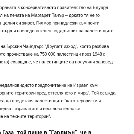
тбраната в консервативното правителство на Едуард
л на печата на Маргарет Тачър – докато тя не го
рез целия си живот, Гилмор принадлежи към почти
 твърд и последователен поддръжник на палестинците.
а на Ърскин Чайлдърс “Другият изход”, която разбива
о прочистване на 750 000 палестинци през 1948 г.
ото) схващане, че палестинците са получили заповед
 “недалновидното предпочитание на Израел към
рните територии пред оттеглянето и мира”. Той осъжда
са да представя палестинците “като терористи и
следват израелците и неоснователно се
е на техните територии”.
 Газа, той пише в “Гардиън”, че в