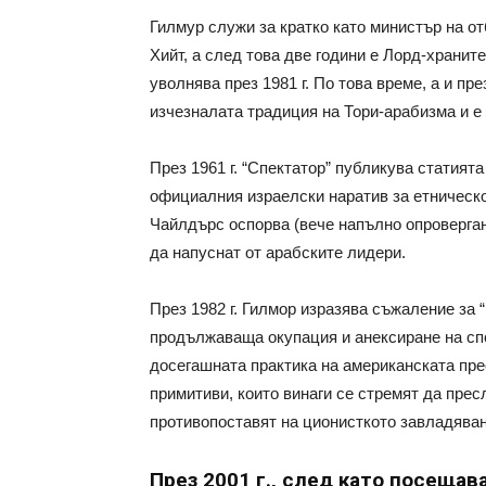
Гилмур служи за кратко като министър на о
Хийт, а след това две години е Лорд-храните
уволнява през 1981 г. По това време, а и п
изчезналата традиция на Тори-арабизма и е
През 1961 г. “Спектатор” публикува статият
официалния израелски наратив за етническот
Чайлдърс оспорва (вече напълно опроверган
да напуснат от арабските лидери.
През 1982 г. Гилмор изразява съжаление за
продължаваща окупация и анексиране на спо
досегашната практика на американската пре
примитиви, които винаги се стремят да пре
противопоставят на ционисткото завладяван
През 2001 г., след като посещава