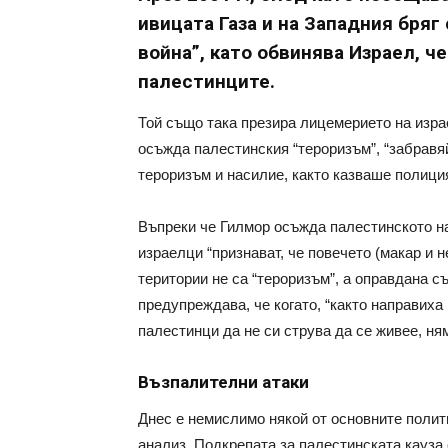
ивицата Газа и на Западния бряг
война”, като обвинява Израел, ч
палестинците.
Той също така презира лицемерието на изр
осъжда палестинския “тероризъм”, “забравяй
тероризъм и насилие, както казваше полиция
Въпреки че Гилмор осъжда палестинското на
израелци “признават, че повечето (макар и н
територии не са “тероризъм”, а оправдана 
предупреждава, че когато, “както направиха
палестинци да не си струва да се живее, ня
Възпалителни атаки
Днес е немислимо някой от основните полити
анализ. Подкрепата за палестинската кауза 