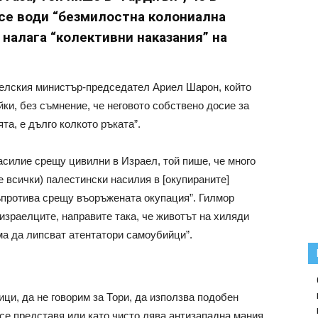
 се води “безмилостна колониална
е налага “колективни наказания” на
аелския министър-председател Ариел Шарон, който
ки, без съмнение, че неговото собствено досие за
та, е дълго колкото ръката”.
силие срещу цивилни в Израел, той пише, че много
е всички) палестински насилия в [окупираните]
съпротива срещу въоръжената окупация”. Гилмор
 израелците, направите така, че животът на хиляди
ма да липсват атентатори самоубийци”.
ци, да не говорим за Тори, да използва подобен
се представя или като чисто лява антизападна мания,