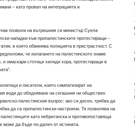
мани – като провал на интеграцията и
нак позволи на вътрешния си министър Суела
лски нападки към пропалестинските протестиращи –
татия, в която обвинява полицията в пристрастност. С
редположи, че излагането на палестинското знаме
, и омаскари стотици хиляди хора, протестиращи в
ата”.
политици и писатели, които симпатизират на
ция води до обедняване на сегашния ни обществен
раелско-палестинския въпрос: ако си десен, трябва да
ябва да са пропалестински настроени. Тя позволява на
 палестинците като небританска и противопоставяща
е може да бъде по-далеч от истината.