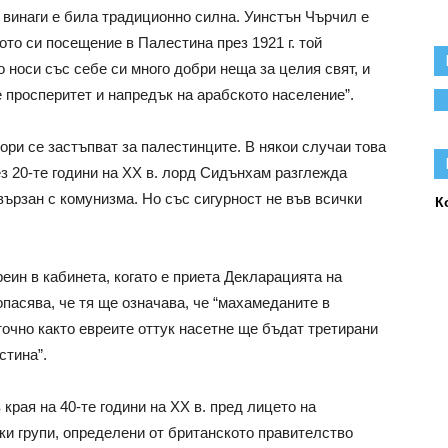
 винаги е била традиционно силна. Уинстън Чърчил е
ото си посещение в Палестина през 1921 г. той
о носи със себе си много добри неща за целия свят, и
е просперитет и напредък на арабското население”.
ори се застъпват за палестинците. В някои случаи това
з 20-те години на ХХ в. лорд Сидънхам разглежда
вързан с комунизма. Но със сигурност не във всички
К
еин в кабинета, когато е приета Декларацията на
опасява, че тя ще означава, че “махамеданите в
очно както евреите оттук насетне ще бъдат третирани
стина”.
края на 40-те години на ХХ в. пред лицето на
ки групи, определени от британското правителство