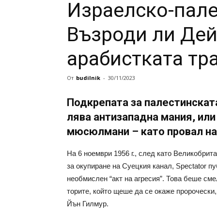
Израелско-пале
Възроди ли Де
арабистката тр
От
budilnik
-
30/11/2023
Подкрепата за палестинската
лява антизападна мания, или
мюсюлмани – като провал на
На 6 ноември 1956 г., след като Великобрит
за окупиране на Суецкия канал, Spectator п
необмислен “акт на агресия”. Това беше см
торите, който щеше да се окаже пророчески,
Йън Гилмур.