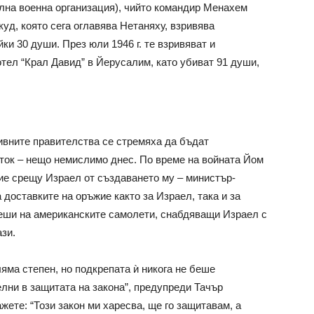
лна военна организация), чийто командир Менахем
куд, която сега оглавява Нетаняху, взривява
и 30 души. През юли 1946 г. те взривяват и
тел “Крал Давид” в Йерусалим, като убиват 91 души,
ивните правителства се стремяха да бъдат
ток – нещо немислимо днес. По време на войната Йом
ние срещу Израел от създаването му – министър-
доставките на оръжие както за Израел, така и за
реши на американските самолети, снабдяващи Израел с
зи.
яма степен, но подкрепата ѝ никога не беше
елни в защитата на закона”, предупреди Тачър
жете: “Този закон ми харесва, ще го защитавам, а