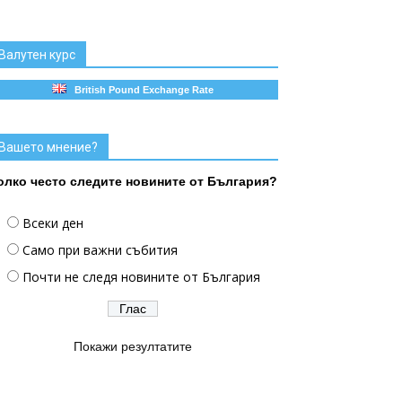
Валутен курс
British Pound Exchange Rate
Вашето мнение?
олко често следите новините от България?
Всеки ден
Само при важни събития
Почти не следя новините от България
Покажи резултатите