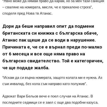
“Явно може да нямам право да карам, но за мен тази санкция
– сваляне на номерата, мисля, че е прекалено строга”,
споделя пред Нова тв Атанас.
Дори да беше направил опит да подмени
британската си книжка с българска обаче,
Атанас пак щеше да се води в нарушение.
Причината е, че се е върнал преди по-малко
от 6 месеца и все още няма право на
българско свидетелство. Той е категоричен,
че ще подаде жалба.
“Искам да си върна номерата, защото колата ми е нужна. Аз
съм инвалид, без кола съм направо като полужив”.
Адвокат Вари Бельов вече е поел случая на Атанас. В
последните седмици се е заел с още два подобни казуса.