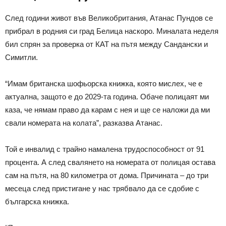
След години живот във Великобритания, Атанас Пундов се
прибрал в родния си град Белица наскоро. Миналата неделя
бил спрян за проверка от КАТ на пътя между Сандански и
Симитли.
“Имам британска шофьорска книжка, която мислех, че е
актуална, защото е до 2029-та година. Обаче полицаят ми
каза, че нямам право да карам с нея и ще се наложи да ми
свали номерата на колата”, разказва Атанас.
Той е инвалид с трайно намалена трудоспособност от 91
процента. А след свалянето на номерата от полицая остава
сам на пътя, на 80 километра от дома. Причината – до три
месеца след пристигане у нас трябвало да се сдобие с
българска книжка.