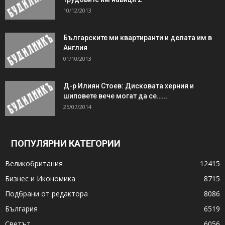
10/12/2013
Българските ми квартиранти и делата им в
Англия
01/10/2013
Д-р Илиян Стоев: Дисковата херния и
шиповете вече могат да се…...
25/07/2014
ПОПУЛЯРНИ КАТЕГОРИИ
Великобритания
12415
Бизнес и Икономика
8715
Подбрани от редактора
8086
България
6519
Светът
6056