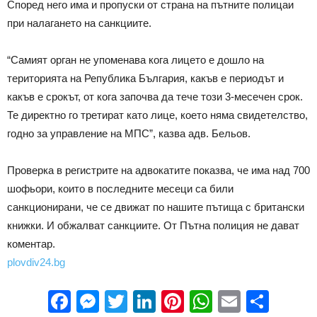
Според него има и пропуски от страна на пътните полицаи
при налагането на санкциите.
“Самият орган не упоменава кога лицето е дошло на
територията на Република България, какъв е периодът и
какъв е срокът, от кога започва да тече този 3-месечен срок.
Те директно го третират като лице, което няма свидетелство,
годно за управление на МПС”, казва адв. Бельов.
Проверка в регистрите на адвокатите показва, че има над 700
шофьори, които в последните месеци са били
санкционирани, че се движат по нашите пътища с британски
книжки. И обжалват санкциите. От Пътна полиция не дават
коментар.
plovdiv24.bg
Facebook
Messenger
Twitter
LinkedIn
Pinterest
WhatsApp
Email
Sha