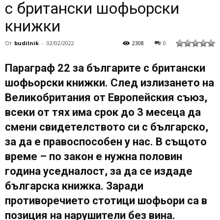
с британски шофьорски
книжки
От
budilnik
-
02/02/2022
2308
0
Параграф 22 за българите с британски
шофьорски книжки. След излизането на
Великобритания от Европейския съюз,
всеки от тях има срок до 3 месеца да
смени свидетелството си с българско,
за да е правоспособен у нас. В същото
време – по закон е нужна половин
година уседналост, за да се издаде
българска книжка. Заради
противоречието стотици шофьори са в
позиция на нарушители без вина.