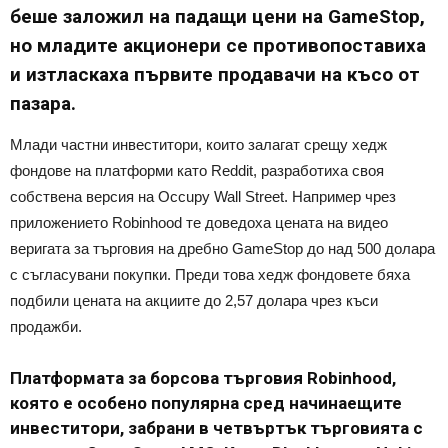
беше заложил на падащи цени на GameStop,
но младите акционери се противопоставиха
и изтласкаха първите продавачи на късо от
пазара.
Млади частни инвеститори, които залагат срещу хедж
фондове на платформи като Reddit, разработиха своя
собствена версия на Occupy Wall Street. Например чрез
приложението Robinhood те доведоха цената на видео
веригата за търговия на дребно GameStop до над 500 долара
с съгласувани покупки. Преди това хедж фондовете бяха
подбили цената на акциите до 2,57 долара чрез къси
продажби.
Платформата за борсова търговия Robinhood,
която е особено популярна сред начинаещите
инвеститори, забрани в четвъртък търговията с