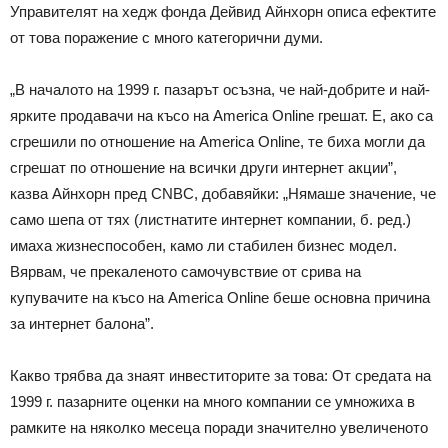
Управителят на хедж фонда Дейвид Айнхорн описа ефектите
от това поражение с много категорични думи.
„В началото на 1999 г. пазарът осъзна, че най-добрите и най-
ярките продавачи на късо на America Online грешат. Е, ако са
сгрешили по отношение на America Online, те биха могли да
сгрешат по отношение на всички други интернет акции”,
казва Айнхорн пред CNBC, добавяйки: „Нямаше значение, че
само шепа от тях (листнатите интернет компании, б. ред.)
имаха жизнеспособен, камо ли стабилен бизнес модел.
Вярвам, че прекаленото самочувствие от срива на
купувачите на късо на America Online беше основна причина
за интернет балона”.
Какво трябва да знаят инвеститорите за това: От средата на
1999 г. пазарните оценки на много компании се умножиха в
рамките на няколко месеца поради значително увеличеното