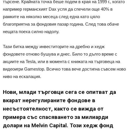
търсене. Крайната точка беше подем в края на 1999 г., когато
например германският Dax успя да спечели още 40% в
рамките на няколко месеца след една като цяло
благоприятна за фондовия пазар година. След това обаче
нещата поеха силно надолу.
Тази битка между инвеститорите на дребно и хедж
фондовете отново бушува и днес. Било то дълго време с
акциите на Tesla, или в момента с книжата на търговеца на
видеоигри Gamestop. Всичко това вече достигна съвсем ново
ниво на ескалация.
Нови, млади търговци сега се опитват да
вкарат нерегулираните фондове в
несъстоятелност, както се вижда от
примера със спасяването за милиарди
долари на Melvin Capital. Този хедж фонд