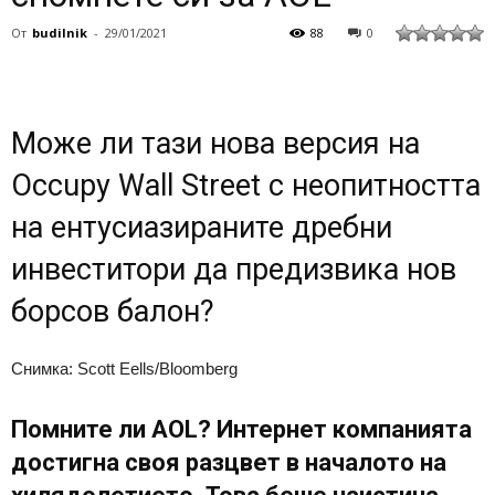
От
budilnik
-
29/01/2021
88
0
Може ли тази нова версия на
Occupy Wall Street с неопитността
на ентусиазираните дребни
инвеститори да предизвика нов
борсов балон?
Снимка: Scott Eells/Bloomberg
Помните ли AOL? Интернет компанията
достигна своя разцвет в началото на