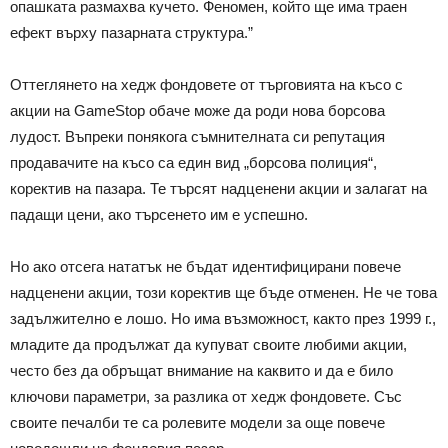
опашката размахва кучето. Феномен, който ще има траен
ефект върху пазарната структура.”
Оттеглянето на хедж фондовете от търговията на късо с
акции на GameStop обаче може да роди нова борсова
лудост. Въпреки понякога съмнителната си репутация
продавачите на късо са един вид „борсова полиция“,
коректив на пазара. Те търсят надценени акции и залагат на
падащи цени, ако търсенето им е успешно.
Но ако отсега нататък не бъдат идентифицирани повече
надценени акции, този коректив ще бъде отменен. Не че това
задължително е лошо. Но има възможност, както през 1999 г.,
младите да продължат да купуват своите любими акции,
често без да обръщат внимание на каквито и да е било
ключови параметри, за разлика от хедж фондовете. Със
своите печалби те са ролевите модели за още повече