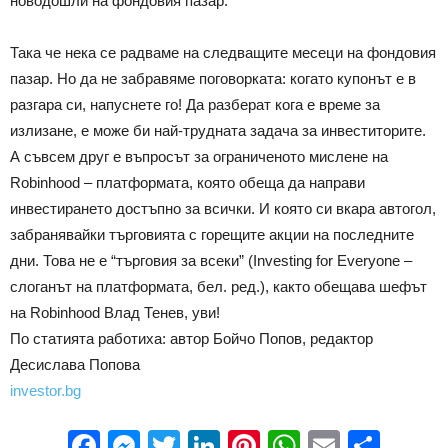
новодошли на фондовия пазар.
Така че нека се радваме на следващите месеци на фондовия
пазар. Но да не забравяме поговорката: когато купонът е в
разгара си, напуснете го! Да разберат кога е време за
излизане, е може би най-трудната задача за инвеститорите.
А съвсем друг е въпросът за ограниченото мислене на
Robinhood – платформата, която обеща да направи
инвестирането достъпно за всички. И която си вкара автогол,
забранявайки търговията с горещите акции на последните
дни. Това не е “търговия за всеки” (Investing for Everyone –
слоганът на платформата, бел. ред.), както обещава шефът
на Robinhood Влад Тенев, уви!
По статията работиха: автор Бойчо Попов, редактор
Десислава Попова
investor.bg
Facebook
Messenger
Twitter
LinkedIn
Pinterest
WhatsApp
Email
Sha