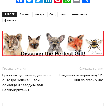
ТАГОВЕ
бизнес
пазари
САЩ
свят
технологии
финанси
Предишна статия
Следваща статия
Брюксел публикува договора
Пандемията върна над 120
с “Астра Зенека” – той
000 българи у нас
обхваща и заводите във
Великобритания