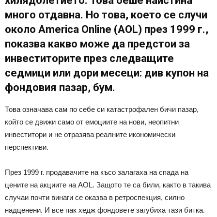
хилядолетието. Това беше наистина
много отдавна. Но това, което се случи
около America Online (AOL) през 1999 г.,
показва какво може да предстои за
инвеститорите през следващите
седмици или дори месеци: див купон на
фондовия пазар, бум.
Това означава сам по себе си катастрофален бичи пазар,
който се движи само от емоциите на нови, неопитни
инвеститори и не отразява реалните икономически
перспективи.
През 1999 г. продавачите на късо залагаха на спада на
цените на акциите на AOL. Защото те са били, както в такива
случаи почти винаги се оказва в ретроспекция, силно
надценени. И все пак хедж фондовете загубиха тази битка.