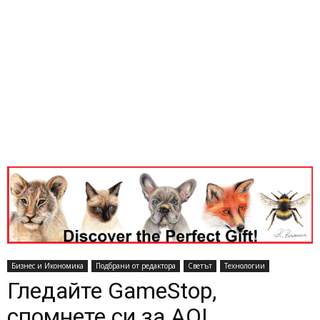
Бизнес и Икономика
Подбрани от редактора
Светът
Технологии
Гледайте GameStop,
спомнете си за AOL