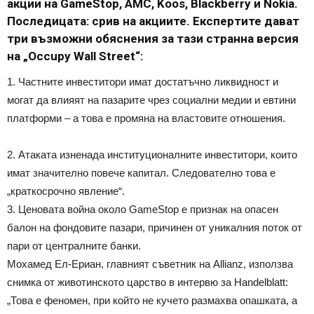
акции на GameStop, AMC, Koos, Blackberry и Nokia.
Последицата: срив на акциите. Експертите дават
три възможни обяснения за тази странна версия
на „Occupy Wall Street“:
1. Частните инвеститори имат достатъчно ликвидност и
могат да влияят на пазарите чрез социални медии и евтини
платформи – а това е промяна на властовите отношения.
2. Атаката изненада институционалните инвеститори, които
имат значително повече капитал. Следователно това е
„краткосрочно явление“.
3. Ценовата война около GameStop е признак на опасен
балон на фондовите пазари, причинен от уникалния поток от
пари от централните банки.
Мохамед Ел-Ериан, главният съветник на Allianz, използва
снимка от животинското царство в интервю за Handelblatt:
„Това е феномен, при който не кучето размахва опашката, а