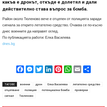
какъв е дронът, откъде е долетял и дали
действително става въпрос за бомба.
Район около Тюленово вече е отцепен от полицията заради
сигнала за открито летателно средство. Очаква се по-късно
днес военните да направят оглед.
По публикацията работи: Елка Василева
dnes.bg
Facebook
Messenger
Twitter
LinkedIn
Pinterest
WhatsApp
Email
Sha
ТАГОВЕ
военни
дрон
Елка Василева
летателно средство
отцепване
полиция
потенциална бомба
проверки
сигнал
Тюленово