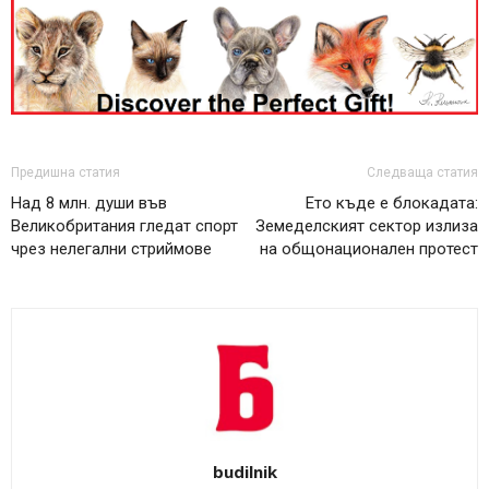
Предишна статия
Следваща статия
Над 8 млн. души във
Ето къде е блокадата:
Великобритания гледат спорт
Земеделският сектор излиза
чрез нелегални стриймове
на общонационален протест
budilnik