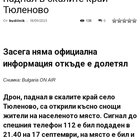
Тюленово
От
budilnik
-
18/09/2023
138
0
Засега няма официална
информация откъде е долетял
Снимка: Bulgaria ON AIR
Дрон, паднал в скалите край село
Тюленово, са открили късно снощи
жители на населеното място. Сигнал до
спешния телефон 112 е бил подаден в
21.40 на 17 септември, на място е бил и