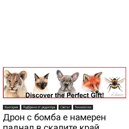
България
Подбрани от редактора
Светът
Технологии
Дрон с бомба е намерен
паднал в скалите край