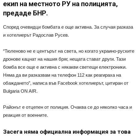
екип на местното РУ на полицията,
предаде БНР.
Според очевидци бомбата е още активна. За случая разказа
и хотелиерът Радослав Русев.
“Тюленово не е центърът на света, но когато украино-руските
дронове кацнат на нашия бряг, нещата стават други. Тази
бомба все още е активна с някакви светещи електроники.
Няма да ви разказвам на телефон 112 как реагираха на
обаждането”, написа във Facebook хотелиeрът, цитиран от
Bulgaria ON AIR.
Районът е отцепен от полиция. Очаква се до няколко часа и
реакция от военните.
Засега няма официална информация за това