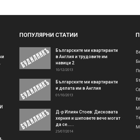
ПОПУЛЯРНИ СТАТИИ
П
Българските ми квартиранти
В
ни
в Англия и трудовите им
Б
,
навици 2
10/12/2013
П
Б
Българските ми квартиранти
и делата им в Англия
С
01/10/2013
Е
 И
М
Д-р Илиян Стоев: Дисковата
Т
херния и шиповете вече могат
да се…...
М
25/07/2014
,