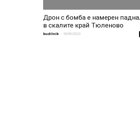
Дрон с бомба е намерен падна
в скалите край Тюленово
budilnik
-
18/09/2023