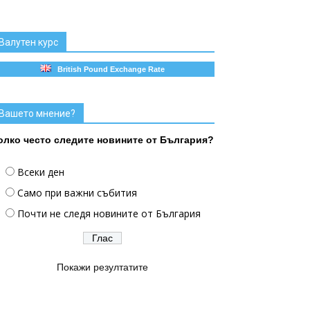
Валутен курс
British Pound Exchange Rate
Вашето мнение?
олко често следите новините от България?
Всеки ден
Само при важни събития
Почти не следя новините от България
Покажи резултатите