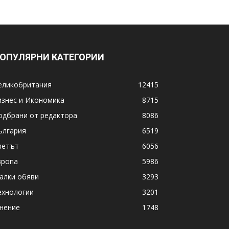
ОПУЛЯРНИ КАТЕГОРИИ
еликобритания
12415
изнес и Икономика
8715
одбрани от редактора
8086
ългария
6519
ветът
6056
вропа
5986
алки обяви
3293
ехнологии
3201
нение
1748