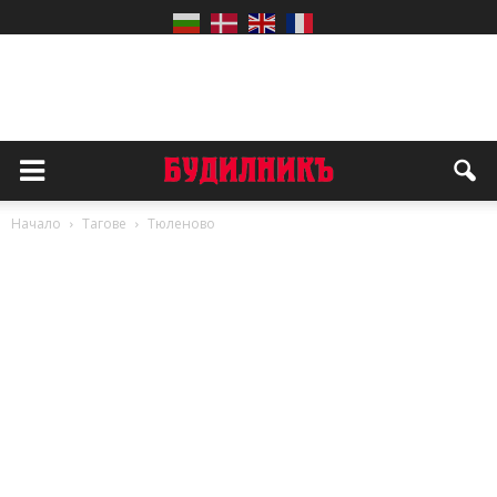
Начало
Тагове
Тюленово