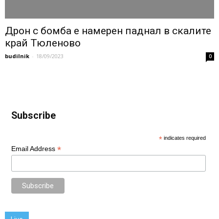
Дрон с бомба е намерен паднал в скалите
край Тюленово
budilnik
-
18/09/2023
0
Subscribe
*
indicates required
*
Email Address