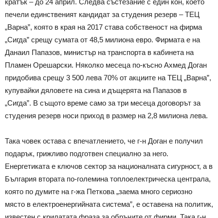
кратък – до 24 април. Следва състезание с един кон, което
печели единственият кандидат за студения резерв – ТЕЦ
„Варна”, която в края на 2017 става собственост на фирма
„Сигда” срещу сумата от 48,5 милиона евро. Фирмата е на
Данаил Папазов, министър на транспорта в кабинета на
Пламен Орешарски. Няколко месеца по-късно Ахмед Доган
придобива срещу 3 500 лева 70% от акциите на ТЕЦ „Варна”,
купувайки дяловете на сина и дъщерята на Папазов в
„Сигда”. В същото време само за три месеца договорът за
студения резерв носи приход в размер на 2,8 милиона лева.
Така човек остава с впечатлението, че г-н Доган е получил
подарък, грижливо подготвен специално за него.
Енергетиката е ключов сектор за националната сигурност, а в
България втората по-големина топлоелектрическа централа,
която по думите на г-жа Петкова „заема много сериозно
място в електроенергийната система”, е оставена на политик,
известен с крилатата фраза за обръчите от фирми. Така г-н