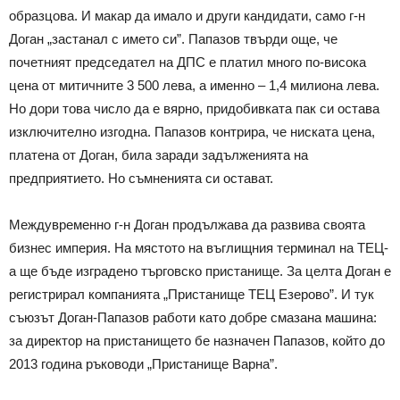
образцова. И макар да имало и други кандидати, само г-н
Доган „застанал с името си”. Папазов твърди още, че
почетният председател на ДПС е платил много по-висока
цена от митичните 3 500 лева, а именно – 1,4 милиона лева.
Но дори това число да е вярно, придобивката пак си остава
изключително изгодна. Папазов контрира, че ниската цена,
платена от Доган, била заради задълженията на
предприятието. Но съмненията си остават.
Междувременно г-н Доган продължава да развива своята
бизнес империя. На мястото на въглищния терминал на ТЕЦ-
а ще бъде изградено търговско пристанище. За целта Доган е
регистрирал компанията „Пристанище ТЕЦ Езерово”. И тук
съюзът Доган-Папазов работи като добре смазана машина:
за директор на пристанището бе назначен Папазов, който до
2013 година ръководи „Пристанище Варна”.