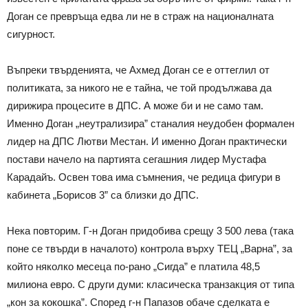
Доган се превръща едва ли не в страж на националната
сигурност.
Въпреки твърденията, че Ахмед Доган се е оттеглил от
политиката, за никого не е тайна, че той продължава да
дирижира процесите в ДПС. А може би и не само там.
Именно Доган „неутрализира” станалия неудобен формален
лидер на ДПС Лютви Местан. И именно Доган практически
постави начело на партията сегашния лидер Мустафа
Карадайъ. Освен това има съмнения, че редица фигури в
кабинета „Борисов 3” са близки до ДПС.
Нека повторим. Г-н Доган придобива срещу 3 500 лева (така
поне се твърди в началото) контрола върху ТЕЦ „Варна”, за
който няколко месеца по-рано „Сигда” е платила 48,5
милиона евро. С други думи: класическа транзакция от типа
„кон за кокошка”. Според г-н Папазов обаче сделката е