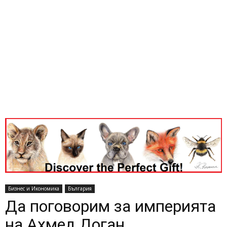
Бизнес и Икономика
България
Да поговорим за империята
на Ахмед Доган