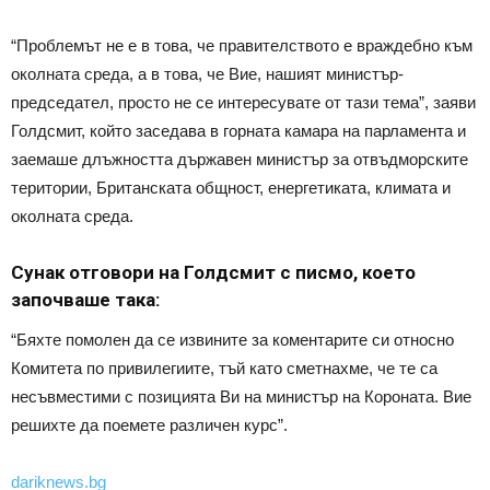
“Проблемът не е в това, че правителството е враждебно към
околната среда, а в това, че Вие, нашият министър-
председател, просто не се интересувате от тази тема”, заяви
Голдсмит, който заседава в горната камара на парламента и
заемаше длъжността държавен министър за отвъдморските
територии, Британската общност, енергетиката, климата и
околната среда.
Сунак отговори на Голдсмит с писмо, което
започваше така:
“Бяхте помолен да се извините за коментарите си относно
Комитета по привилегиите, тъй като сметнахме, че те са
несъвместими с позицията Ви на министър на Короната. Вие
решихте да поемете различен курс”.
dariknews.bg