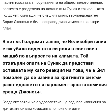
партия изостава в проучванията на общественото мнение,
партията е разделена на лоялни към Сунак и такива – като
Голдсмит, смятащи, че бившият министър-председател
Борис Джонсън е бил несправедливо изместен на втори
план.
В петък Голдсмит заяви, че Великобритания
е загубила водещата си роля в световен
мащаб по въпросите на климата. Той
отхвърли опита на Сунак да представи
оставката му като реакция на това, че е бил
помолен да се извини за критиките си към
разследването на парламентарната комисия
срещу Джонсън.
Голдсмит заяви, че с удоволствие ще поднесе извинения за
критиките си към комисията по привилегиите.