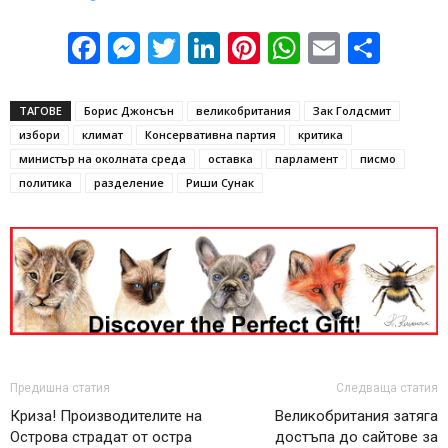
Facebook
Messenger
Twitter
LinkedIn
Pinterest
WhatsApp
Email
Sha
ТАГОВЕ
Борис Джонсън
великобритания
Зак Голдсмит
избори
климат
Консервативна партия
критика
министър на околната среда
оставка
парламент
писмо
политика
разделение
Риши Сунак
Предишна статия
Следваща статия
Криза! Производителите на
Великобритания затяга
Острова страдат от остра
достъпа до сайтове за