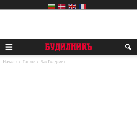
Начало
Тагове
Зак Голдсмит