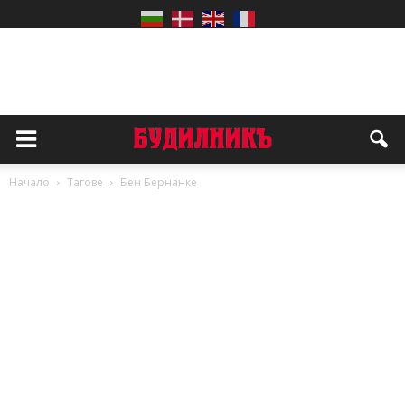
Начало
Тагове
Бен Бернанке