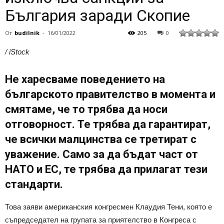
България заради Скопие
От
budilnik
-
16/01/2022
205
0
/ iStock
Не харесваме поведението на
българското правителство в момента и
смятаме, че то трябва да носи
отговорност. Те трябва да гарантират,
че всички малцинства се третират с
уважение. Само за да бъдат част от
НАТО и ЕС, те трябва да прилагат тези
стандарти.
Това заяви американския конгресмен Клаудия Тени, която е
съпредседател на групата за приятелство в Конгреса с