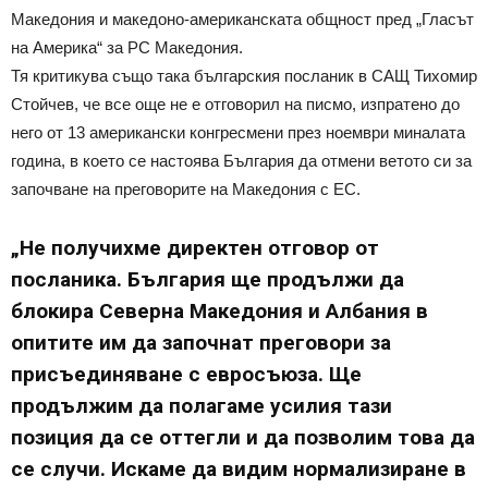
Македония и македоно-американската общност пред „Гласът
на Америка“ за РС Македония.
Тя критикува също така българския посланик в САЩ Тихомир
Стойчев, че все още не е отговорил на писмо, изпратено до
него от 13 американски конгресмени през ноември миналата
година, в което се настоява България да отмени ветото си за
започване на преговорите на Македония с ЕС.
„Не получихме директен отговор от
посланика. България ще продължи да
блокира Северна Македония и Албания в
опитите им да започнат преговори за
присъединяване с евросъюза. Ще
продължим да полагаме усилия тази
позиция да се оттегли и да позволим това да
се случи. Искаме да видим нормализиране в