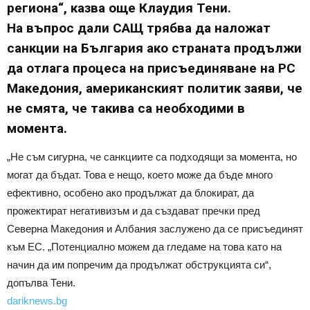
региона“, казва още Клаудия Тени.
На въпрос дали САЩ трябва да наложат
санкции на България ако страната продължи
да отлага процеса на присъединяване на РС
Македония, американският политик заяви, че
не смята, че такива са необходими в
момента.
„Не съм сигурна, че санкциите са подходящи за момента, но
могат да бъдат. Това е нещо, което може да бъде много
ефективно, особено ако продължат да блокират, да
прожектират негативизъм и да създават пречки пред
Северна Македония и Албания заслужено да се присъединят
към ЕС. „Потенциално можем да гледаме на това като на
начин да им попречим да продължат обструкцията си“,
допълва Тени.
dariknews.bg