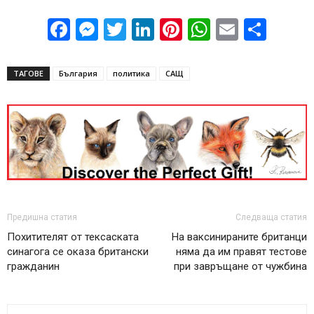
Facebook
Messenger
Twitter
LinkedIn
Pinterest
WhatsApp
Email
Sha
ТАГОВЕ
България
политика
САЩ
Предишна статия
Следваща статия
Похитителят от тексаската
На ваксинираните британци
синагога се оказа британски
няма да им правят тестове
гражданин
при завръщане от чужбина