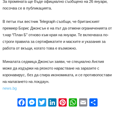
За промяната ще бъде официално съобщено на 26 януари,
посочва се в публикацията.
В петък пък вестник Telegraph съобщи, че британският
премиер Борис Джонсън е на път да отмени ограниченията от
т.нар “План Б” отново към края на януари. Те включваха по-
строги правила за сертификатите и маските и указания за
работа от вкъщи, когато това е възможно.
Миналата седмица Джонсън заяви, че специално Англия
може да издържи на рязкото нарастване на заразите с
коронавирус, без да спира икономиката, и се противопостави
на налагането на локдаун.
news.bg
Facebook
Messenger
Twitter
LinkedIn
Pinterest
WhatsApp
Email
Sha