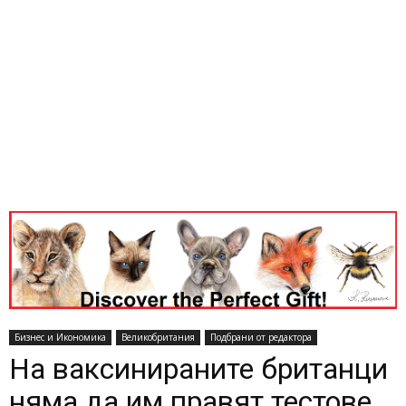
Бизнес и Икономика
Великобритания
Подбрани от редактора
На ваксинираните британци
няма да им правят тестове