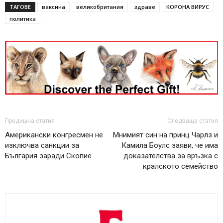
ТАГОВЕ
ваксина
великобритания
здраве
КОРОНА ВИРУС
политика
Предишна статия
Следваща статия
Американски конгресмен не
Мнимият син на принц Чарлз и
изключва санкции за
Камила Боулс заяви, че има
България заради Скопие
доказателства за връзка с
кралското семейство