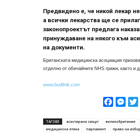
Предвидено е, че никой лекар ня
а всички лекарства ще се прила
законопроектът предлага наказан
принуждаване на някого към ас
на документи.
Британската медицинска асоциация призова
отделно от обичайните NHS грижи, както и 
www.budilnik.com
Face
Me
ТАГОВЕ
асистирана смърт
великобритания
медицинска етика
парламент
право на избо