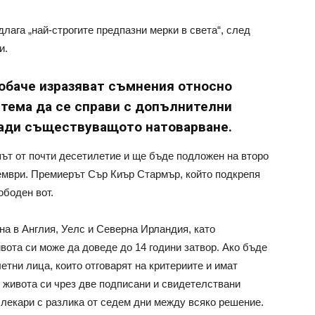
лага „най-строгите предпазни мерки в света“, след
и.
обаче изразяват съмнения относно
тема да се справи с допълнителни
ради съществуващото натоварване.
ът от почти десетилетие и ще бъде подложен на второ
ември. Премиерът Сър Киър Стармър, който подкрепя
ободен вот.
а в Англия, Уелс и Северна Ирландия, като
вота си може да доведе до 14 години затвор. Ако бъде
етни лица, които отговарят на критериите и имат
 живота си чрез две подписани и свидетелствани
лекари с разлика от седем дни между всяко решение.