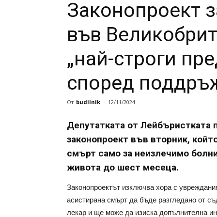
Законопроект з
във Великобрит
„най-строги пр
според поддръ
От
budilnik
-
12/11/2024
Депутатката от Лейбъристката 
законопроект във вторник, койт
смърт само за неизлечимо болни
живота до шест месеца.
Законопроектът изключва хора с увреждания
асистирана смърт да бъде разгледано от съ
лекар и ще може да изиска допълнителна и