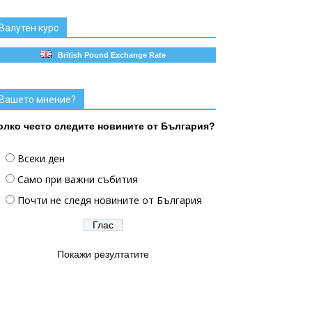
Валутен курс
British Pound Exchange Rate
Вашето мнение?
олко често следите новините от България?
Всеки ден
Само при важни събития
Почти не следя новините от България
Покажи резултатите