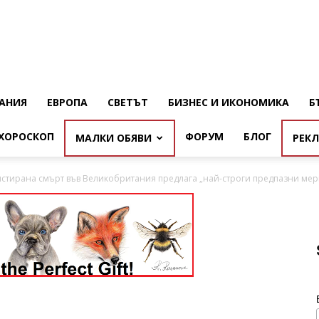
АНИЯ
ЕВРОПА
СВЕТЪТ
БИЗНЕС И ИКОНОМИКА
Б
ХОРОСКОП
ФОРУМ
БЛОГ
МАЛКИ ОБЯВИ
РЕК
истирана смърт във Великобритания предлага „най-строги предпазни ме