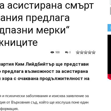
а асистирана смърт
ания предлага
едпазни мерки“
жниците
100
0
партия Ким Лийдбийтър ще представи
о предлага възможност за асистирана
 хора с очаквана продължителност на
 и психически заболявания и изисква заявление за
дия от Върховния съд, който ще изслуша поне един
нформация.