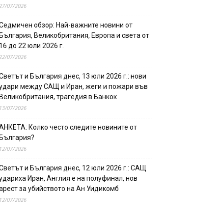
27/07/2026
Седмичен обзор: Най-важните новини от
България, Великобритания, Европа и света от
16 до 22 юли 2026 г.
22/07/2026
Светът и България днес, 13 юли 2026 г.: нови
удари между САЩ и Иран, жеги и пожари във
Великобритания, трагедия в Банкок
13/07/2026
АНКЕТА: Колко често следите новините от
България?
12/07/2026
Светът и България днес, 12 юли 2026 г.: САЩ
удариха Иран, Англия е на полуфинал, нов
арест за убийството на Ан Уидикомб
12/07/2026