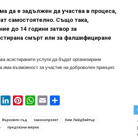
ма да е задължен да участва в процеса,
гат самостоятелно. Също така,
ие до 14 години затвор за
истирана смърт или за фалшифициране
ва асистираните услуги да бъдат организирани
да има възможност за участие на доброволен принцип.
book
ssenger
Twitter
LinkedIn
Pinterest
WhatsApp
Email
Share
Върховен съд
законопроект
Ким Лийдбийтър
р
предпазни мерки