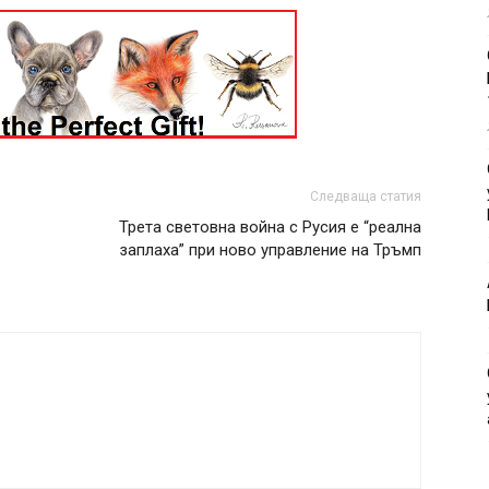
Следваща статия
Трета световна война с Русия е “реална
заплаха” при ново управление на Тръмп