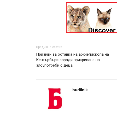
Предишна статия
Призиви за оставка на архиепископа на
Кентърбъри заради прикриване на
злоупотреби с деца
budilnik