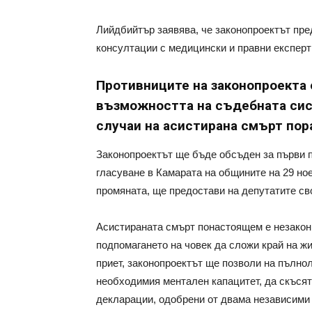
Лийдбийтър заявява, че законопроектът пред
консултации с медицински и правни експерт
Противниците на законопроекта 
възможността на съдебната сис
случаи на асистирана смърт по
Законопроектът ще бъде обсъден за първи п
гласуване в Камарата на общините на 29 но
промяната, ще предостави на депутатите св
Асистираната смърт понастоящем е незаконн
подпомагането на човек да сложи край на жи
приет, законопроектът ще позволи на пълнол
необходимия ментален капацитет, да скъсят
декларации, одобрени от двама независими 