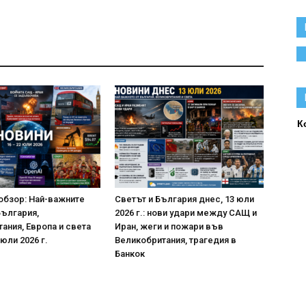
К
обзор: Най-важните
Светът и България днес, 13 юли
България,
2026 г.: нови удари между САЩ и
ания, Европа и света
Иран, жеги и пожари във
 юли 2026 г.
Великобритания, трагедия в
Банкок