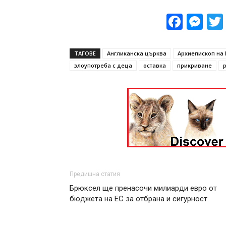
Face
Me
ТАГОВЕ
Англиканска църква
Архиепископ на
злоупотреба с деца
оставка
прикриване
Предишна статия
Брюксел ще пренасочи милиарди евро от
бюджета на ЕС за отбрана и сигурност