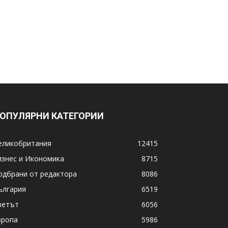
ОПУЛЯРНИ КАТЕГОРИИ
еликобритания
12415
изнес и Икономика
8715
одбрани от редактора
8086
ългария
6519
ветът
6056
вропа
5986