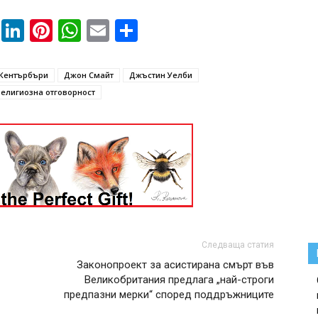
book
ssenger
Twitter
LinkedIn
Pinterest
WhatsApp
Email
Share
 Кентърбъри
Джон Смайт
Джъстин Уелби
религиозна отговорност
Следваща статия
Законопроект за асистирана смърт във
Великобритания предлага „най-строги
предпазни мерки“ според поддръжниците