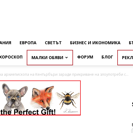
АНИЯ
ЕВРОПА
СВЕТЪТ
БИЗНЕС И ИКОНОМИКА
Б
ХОРОСКОП
ФОРУМ
БЛОГ
МАЛКИ ОБЯВИ
РЕК
на архиепископа на Кентърбъри заради прикриване на злоупотреби с...