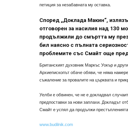
петиция за незабавната му оставка.
Според „Доклада Макин“, излязъл
отговорен за насилия над 130 мо
продължили до смъртта му през 
бил наясно с пълната сериозност
проблемите със Смайт още преди
Британският духовник Маркъс Уокър и други 
Архиепископът обаче обяви, че няма намере
съжаление за провалите на църквата и прик
Уелби е обвинен, че не е докладвал случаите
предпоставки за нови заплахи. Докладът отб
Смайт е успял да продължи престъпленията
www.budilnik.com