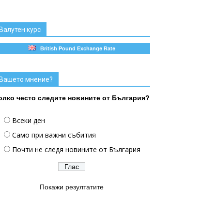
Валутен курс
British Pound Exchange Rate
Вашето мнение?
олко често следите новините от България?
Всеки ден
Само при важни събития
Почти не следя новините от България
Покажи резултатите