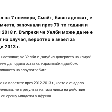
 на 7 ноември, Смайт, бивш адвокат, е
мчета, започнали през 70-те години и
2018 г. Въпреки че Уелби може да не е
 на случая, вероятно е знаел за
 2013 г.
настояват, че Уелби е „загубил доверието на клира“.
ние да подава оставка, изразявайки дълбоко
риването на злоупотребите.
 на властите през 2012-2013 г., което е създало
елязва, че в резултат на тази липса на действие
 си срещу младежи в Африка.