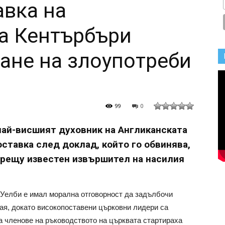
авка на
а Кентърбъри
ане на злоупотреби
99
0
най-висшият духовник на Англиканската
оставка след доклад, който го обвинява,
срещу известен извършител на насилия
 Уелби е имал морална отговорност да задълбочи
чая, докато високопоставени църковни лидери са
а членове на ръководството на църквата стартираха