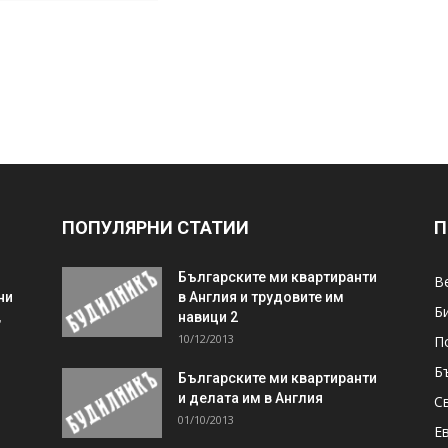
ПОПУЛЯРНИ СТАТИИ
П
Българските ми квартиранти
В
ни
в Англия и трудовите им
Б
,
навици 2
10/12/2013
П
Б
Българските ми квартиранти
и делата им в Англия
С
01/10/2013
Е