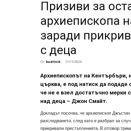
Призиви за ост
архиепископа н
заради прикрив
с деца
От
budilnik
-
11/11/2024
Архиепископът на Кентърбъри, 
църква, е под натиск да подаде 
че не е взел достатъчно мерки 
над деца – Джон Смайт.
Докладът посочва, че архиепископ Джъстин
разследването, след като е разбрал за слу
прикривали престъпленията. В отговор трим