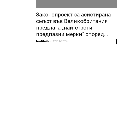
Законопроект за асистирана
смърт във Великобритания
предлага „най-строги
предпазни мерки“ според...
budilnik
-
12/11/2024