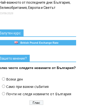
Най-важното от последните дни: България,
Великобритания, Европа и Светът
23/06/2026
Валутен курс
British Pound Exchange Rate
Вашето мнение?
олко често следите новините от България?
Всеки ден
Само при важни събития
Почти не следя новините от България