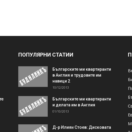
ПОПУЛЯРНИ СТАТИИ
П
Българските ми квартиранти
В
в Англия и трудовите им
Б
навици 2
10/12/2013
П
Б
те
Българските ми квартиранти
и делата им в Англия
С
01/10/2013
Е
М
Д-р Илиян Стоев: Дисковата