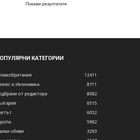
Покажи резултатите
ОПУЛЯРНИ КАТЕГОРИИ
еликобритания
12411
изнес и Икономика
8711
одбрани от редактора
8082
ългария
6515
ветът
6052
вропа
5982
алки обяви
3293