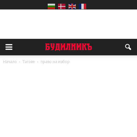
Начало
Тагове
право на избор