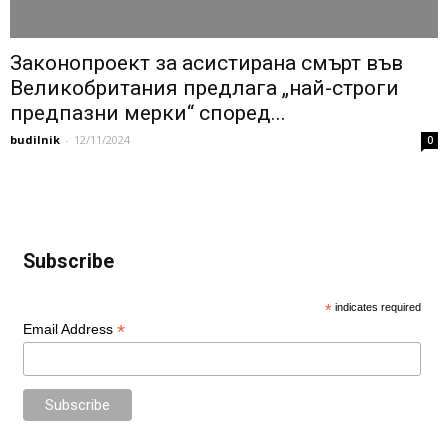
Законопроект за асистирана смърт във
Великобритания предлага „най-строги
предпазни мерки“ според...
budilnik
-
12/11/2024
0
Subscribe
*
indicates required
*
Email Address