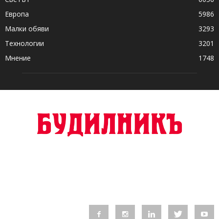
Европа
5986
Малки обяви
3293
Технологии
3201
Мнение
1748