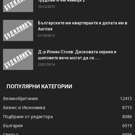
10/12/2013
Българските ми квартиранти и делата им в
Англия
01/10/2013
Д-р Илиян Стоев: Дисковата херния и
шиповете вече могат да се…...
25/07/2014
ПОПУЛЯРНИ КАТЕГОРИИ
Великобритания
12415
Бизнес и Икономика
8715
Подбрани от редактора
8086
България
6519
Светът
6056