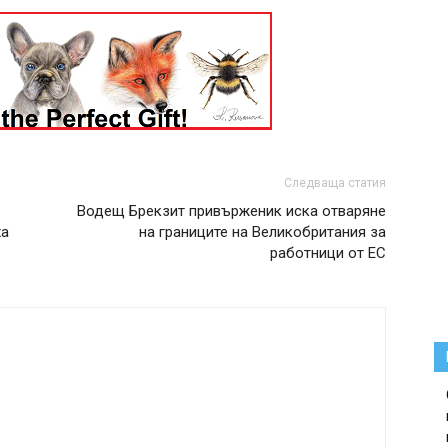
Следваща статия
Водещ Брекзит привърженик иска отваряне
ха
на границите на Великобритания за
работници от ЕС