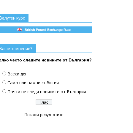
Валутен курс
British Pound Exchange Rate
Вашето мнение?
олко често следите новините от България?
Всеки ден
Само при важни събития
Почти не следя новините от България
Покажи резултатите