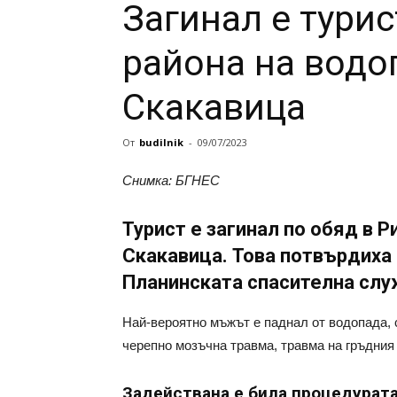
Загинал е турис
района на водо
Скакавица
От
budilnik
-
09/07/2023
Снимка: БГНЕС
Турист е загинал по обяд в Р
Скакавица. Това потвърдиха 
Планинската спасителна слу
Най-вероятно мъжът е паднал от водопада, с
черепно мозъчна травма, травма на гръдния
Задействана е била процедурата