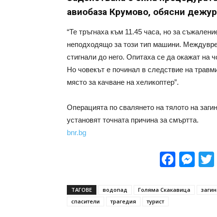
авиобаза Крумово, обясни дежу
“Те тръгнаха към 11.45 часа, но за съжалени
неподходящо за този тип машини. Междуврем
стигнали до него. Опитаха се да окажат на 
Но човекът е починал в следствие на травм
място за качване на хеликоптер”.
Операцията по свалянето на тялото на заги
установят точната причина за смъртта.
bnr.bg
Face
Me
ТАГОВЕ
водопад
Голяма Скакавица
загин
спасители
трагедия
турист