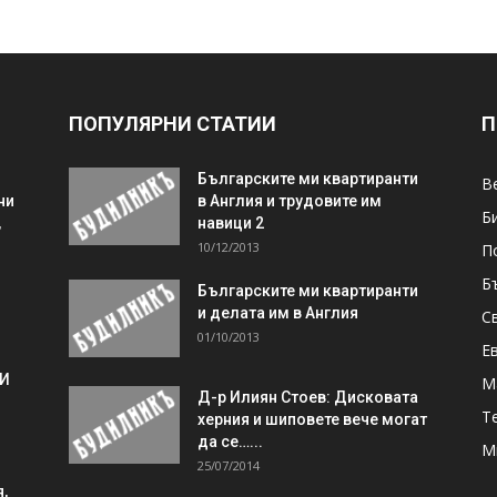
ПОПУЛЯРНИ СТАТИИ
П
Българските ми квартиранти
В
ни
в Англия и трудовите им
Б
,
навици 2
10/12/2013
П
Б
Българските ми квартиранти
и делата им в Англия
С
01/10/2013
Е
 И
М
Д-р Илиян Стоев: Дисковата
Т
херния и шиповете вече могат
да се…...
М
25/07/2014
,