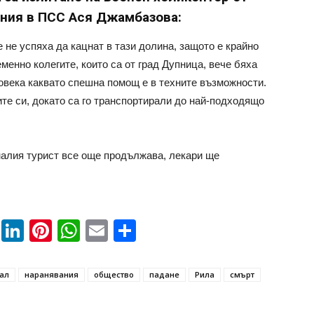
рния в ПСС Ася Джамбазова:
е не успяха да кацнат в тази долина, защото е крайно
енно колегите, които са от град Дупница, вече бяха
човека каквато спешна помощ е в техните възможности.
ите си, докато са го транспортирали до най-подходящо
налия турист все още продължава, лекари ще
book
ssenger
Twitter
LinkedIn
Pinterest
WhatsApp
Email
Share
ал
наранявания
общество
падане
Рила
смърт