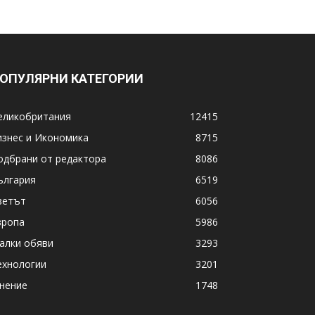
ОПУЛЯРНИ КАТЕГОРИИ
еликобритания
12415
изнес и Икономика
8715
одбрани от редактора
8086
ългария
6519
ветът
6056
вропа
5986
алки обяви
3293
ехнологии
3201
нение
1748