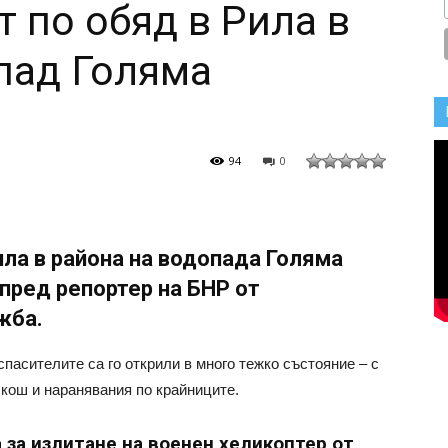
т по обяд в Рила в
пад Голяма
94
0
ила в района на водопада Голяма
пред репортер на БНР от
жба.
пасителите са го открили в много тежко състояние – с
 кош и наранявания по крайниците.
 за излитане на военен хеликоптер от