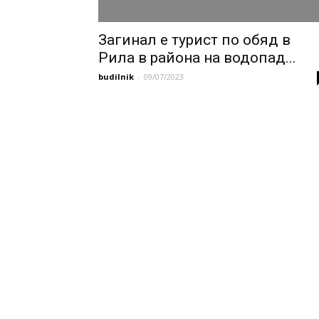
Загинал е турист по обяд в
Рила в района на водопад...
budilnik
-
09/07/2023