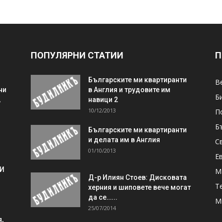
ПОПУЛЯРНИ СТАТИИ
П
Българските ми квартиранти
В
ни
в Англия и трудовите им
Б
,
навици 2
10/12/2013
П
Б
Българските ми квартиранти
и делата им в Англия
С
01/10/2013
Е
 И
М
Д-р Илиян Стоев: Дисковата
Т
херния и шиповете вече могат
да се…...
М
25/07/2014
,