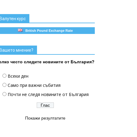
Валутен курс
British Pound Exchange Rate
Вашето мнение?
олко често следите новините от България?
Всеки ден
Само при важни събития
Почти не следя новините от България
Покажи резултатите