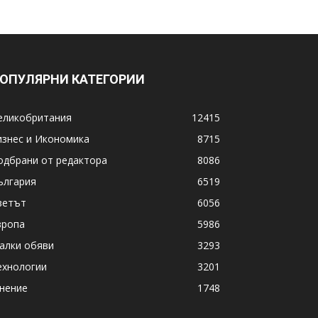
ОПУЛЯРНИ КАТЕГОРИИ
еликобритания
12415
изнес и Икономика
8715
одбрани от редактора
8086
ългария
6519
ветът
6056
вропа
5986
алки обяви
3293
ехнологии
3201
нение
1748