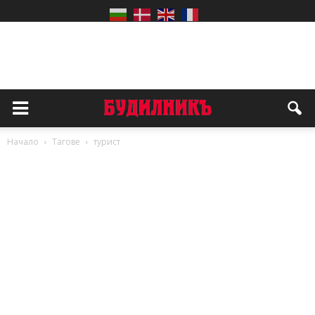
Начало
Тагове
турист