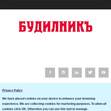
© 2016 Будилник. Всички права запазени.
Privacy Policy
Уебсайт изработка от Go Live UK
We have placed cookies on your device to enhance your browsing
Общи условия
experience. We are collecting cookies for marketing purposes. To allow all
Ние използваме бисквитки за да подобрим услугите си. Ако
cookies click OK. Otherwise you can use this tool to manage.
продължите да посещавате този сайт, ние приемаме, че се