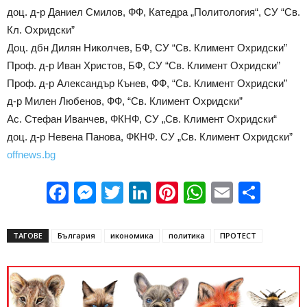
доц. д-р Даниел Смилов, ФФ, Катедра „Политология“, СУ “Св.
Кл. Охридски”
Доц. дбн Дилян Николчев, БФ, СУ “Св. Климент Охридски”
Проф. д-р Иван Христов, БФ, СУ “Св. Климент Охридски”
Проф. д-р Александър Кънев, ФФ, “Св. Климент Охридски”
д-р Милен Любенов, ФФ, “Св. Климент Охридски”
Ас. Стефан Иванчев, ФКНФ, СУ „Св. Климент Охридски“
доц. д-р Невена Панова, ФКНФ. СУ „Св. Климент Охридски”
offnews.bg
Facebook
Messenger
Twitter
LinkedIn
Pinterest
WhatsApp
Email
Sha
ТАГОВЕ
България
икономика
политика
ПРОТЕСТ