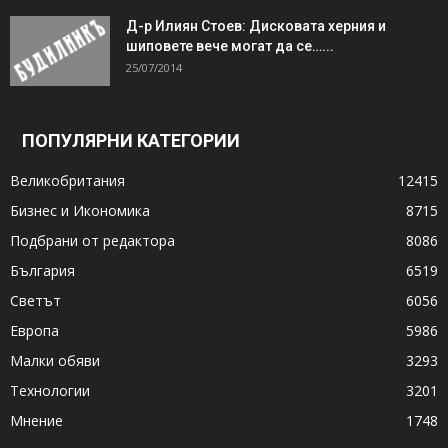
Д-р Илиян Стоев: Дисковата херния и
шиповете вече могат да се…...
25/07/2014
ПОПУЛЯРНИ КАТЕГОРИИ
Великобритания
12415
Бизнес и Икономика
8715
Подбрани от редактора
8086
България
6519
Светът
6056
Европа
5986
Малки обяви
3293
Технологии
3201
Мнение
1748