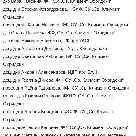
д-р Вяра Калфина, ФФ, СУ „Св. Климент Охридски“
доц. д-р Стефка Фетваджиева, ФСлФ, СУ „Св. Климент
Охридски“
проф. дфн. Калин Янакиев, ФФ, СУ „Св. Климент Охридски“
д-р Слава Янакиева, ФФ, СУ „Св. Климент Охридски“
д-р инж. Николай Найденов, ГФ при УАСГ
доц. д-р Антоанета Дончева, ПУ „П. Хилендарски“
доц. д-р Светослав Риболов, БФ, СУ „Св. Климент
Охридски“
доц. д-р Андрей Александров, ИДП при БАН
доц. д-р Гергана Динева, ФФ, СУ „Св. Климент Охридски“
проф. д-р Райна Гаврилова, ФФ, СУ „Св. Климент Охридски“
гл. ас. д-р Емилия Славова, ФКНФ, СУ „Св. Климент
Охридски“
проф. д-р Андрей Бояджиев, ФСлФ, СУ „Св. Климент
Охридски“
проф. дфн Георги Каприев, ФФ, СУ „Св. Климент Охридски“
Доц. д-р Мартин Осиковски, катедра Медии и обществени