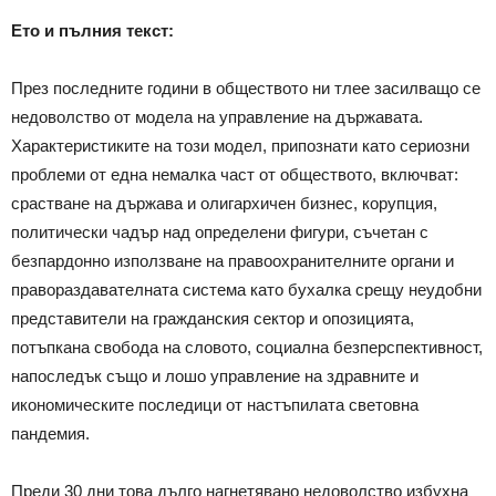
Ето и пълния текст:
През последните години в обществото ни тлее засилващо се
недоволство от модела на управление на държавата.
Характеристиките на този модел, припознати като сериозни
проблеми от една немалка част от обществото, включват:
срастване на държава и олигархичен бизнес, корупция,
политически чадър над определени фигури, съчетан с
безпардонно използване на правоохранителните органи и
правораздавателната система като бухалка срещу неудобни
представители на гражданския сектор и опозицията,
потъпкана свобода на словото, социална безперспективност,
напоследък също и лошо управление на здравните и
икономическите последици от настъпилата световна
пандемия.
Преди 30 дни това дълго нагнетявано недоволство избухна