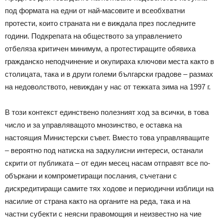
под формата на едни от най-масовите и всеобхватни
протести, които страната ни е виждала през последните
години. Подкрепата на обществото за управлението
отбеляза критичен минимум, а протестиращите обявиха
гражданско неподчинение и окупираха ключови места както в
столицата, така и в други големи български градове – размах
на недоволството, невиждан у нас от тежката зима на 1997 г.
В този контекст единствено полезният ход за всички, в това
число и за управляващото мнозинство, е оставка на
настоящия Министерски съвет. Вместо това управляващите
– вероятно под натиска на задкулисни интереси, останали
скрити от публиката – от един месец насам отправят все по-
объркани и компрометиращи послания, съчетани с
дискредитиращи самите тях ходове и периодични изблици на
насилие от страна както на органите на реда, така и на
частни субекти с неясни правомощия и неизвестно на чие