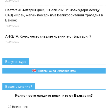
22/07/2026
Светът и България днес, 13 юли 2026 г.: нови удари между
САЩ и Иран, жеги и пожари във Великобритания, трагедия в
Банкок
13/07/2026
АНКЕТА: Колко често следите новините от България?
12/07/2026
Валутен курс
British Pound Exchange Rate
Вашето мнение?
Колко често следите новините от България?
Всеки ден