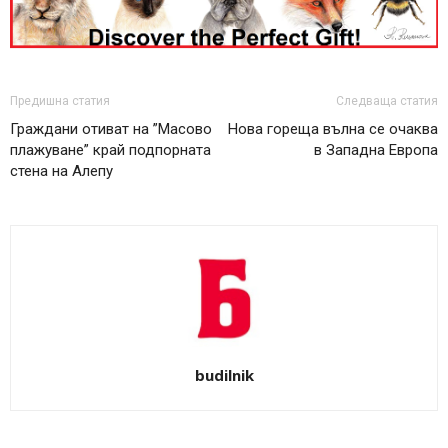
Предишна статия
Следваща статия
Граждани отиват на ”Масово
Нова гореща вълна се очаква
плажуване” край подпорната
в Западна Европа
стена на Алепу
budilnik