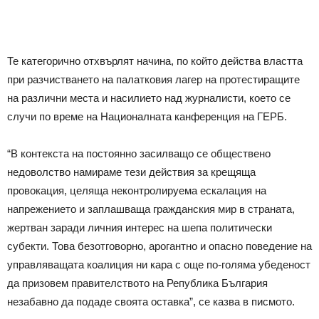
Те категорично отхвърлят начина, по който действа властта
при разчистването на палатковия лагер на протестиращите
на различни места и насилието над журналисти, което се
случи по време на Националната канференция на ГЕРБ.
“В контекста на постоянно засилващо се обществено
недоволство намираме тези действия за крещяща
провокация, целяща неконтролируема ескалация на
напрежението и заплашваща гражданския мир в страната,
жертван заради личния интерес на шепа политически
субекти. Това безотговорно, арогантно и опасно поведение на
управляващата коалиция ни кара с още по-голяма убеденост
да призовем правителството на Република България
незабавно да подаде своята оставка”, се казва в писмото.