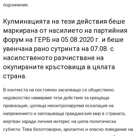
подчинение.
Кулминацията на тези действия беше
маркирана от насилието на партийния
форум на ГЕРБ на 05.08.2020 г. и беше
увенчана рано сутринта на 07.08. с
насилственото разчистване на
окупираните кръстовища в цялата
страна.
В контекста на постоянно засилващо се обществено
недоволство намираме тези действия за крещяща
провокация, целяща неконтролируема ескалация на
напрежението и заплашваща гражданския мир в страната,
жертван заради личния интерес на шепа политически
субекти. Това безотговорно, арогантно и опасно поведение на