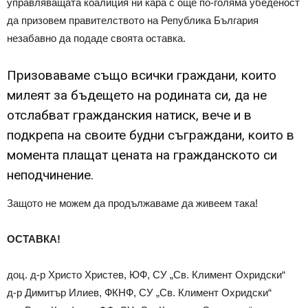
управляващата коалиция ни кара с още по-голяма убеденост
да призовем правителството на Република България
незабавно да подаде своята оставка.
Призоваваме също всички граждани, които
милеят за бъдещето на родината си, да не
отслабват гражданския натиск, вече и в
подкрепа на своите будни съграждани, които в
момента плащат цената на гражданското си
неподчинение.
Защото не можем да продължаваме да живеем така!
ОСТАВКА!
доц. д-р Христо Христев, ЮФ, СУ „Св. Климент Охридски“
д-р Димитър Илиев, ФКНФ, СУ „Св. Климент Охридски“