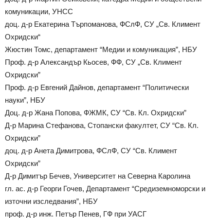
комуникации, УНСС
доц. д-р Екатерина Търпоманова, ФСлФ, СУ „Св. Климент
Охридски“
Жюстин Томс, департамент “Медии и комуникация”, НБУ
Проф. д-р Александър Кьосев, ФФ, СУ „Св. Климент
Охридски”
Проф. д-р Евгений Дайнов, департамент “Политически
науки”, НБУ
Доц. д-р Жана Попова, ФЖМК, СУ “Св. Кл. Охридски”
Д-р Марина Стефанова, Стопански факултет, СУ “Св. Кл.
Охридски”
доц. д-р Анета Димитрова, ФСлФ, СУ “Св. Климент
Охридски”
Д-р Димитър Бечев, Университет на Северна Каролина
гл. ас. д-р Георги Гочев, Департамент “Средиземноморски и
източни изследвания”, НБУ
проф. д-р инж. Петър Пенев, ГФ при УАСГ