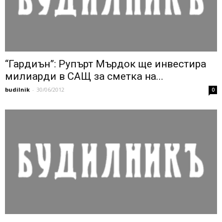
“Гардиън”: Рупърт Мърдок ще инвестира
милиарди в САЩ за сметка на...
budilnik
-
30/06/2012
0