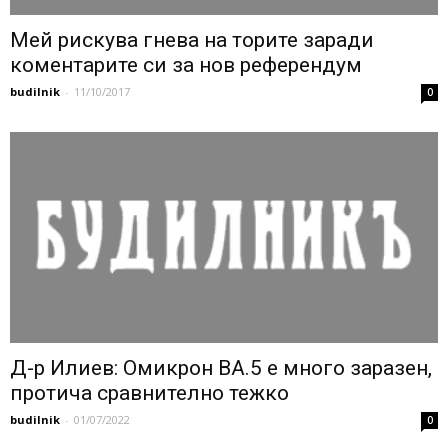
Мей рискува гнева на торите заради
коментарите си за нов референдум
budilnik
-
11/10/2017
0
Д-р Илиев: Омикрон ВА.5 е много заразен,
протича сравнително тежко
budilnik
-
01/07/2022
0