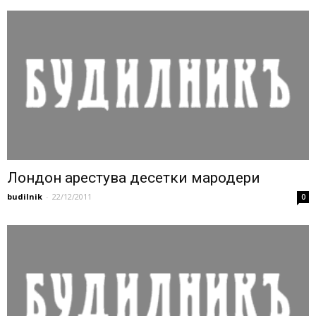
Лондон арестува десетки мародери
budilnik
-
22/12/2011
0