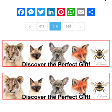
Facebook
Messenger
Twitter
LinkedIn
Pinterest
WhatsApp
Email
Sha
617
618
619