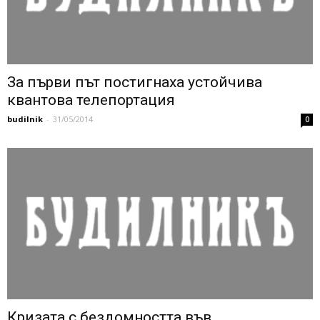
За първи път постигнаха устойчива
квантова телепортация
budilnik
-
31/05/2014
0
Кризата с бездомността във