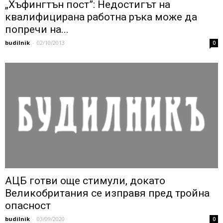
„Хъфингтън пост”: Недостигът на
квалифицирана работна ръка може да
попречи на...
budilnik
-
02/10/2013
0
АЦБ готви още стимули, докато
Великобритания се изправя пред тройна
опасност
budilnik
-
03/09/2020
0