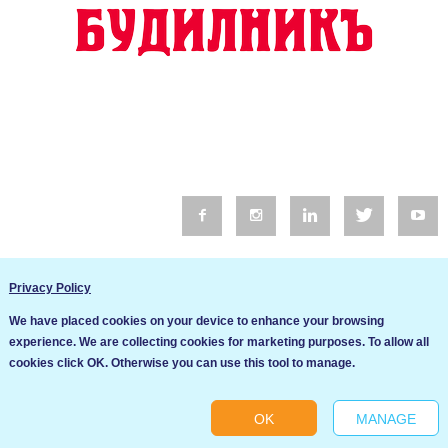
© 2016 Будилник. Всички права запазени.
Privacy Policy
Уебсайт изработка от Go Live UK
We have placed cookies on your device to enhance your browsing
Общи условия
experience. We are collecting cookies for marketing purposes. To allow all
Ние използваме бисквитки за да подобрим услугите си. Ако
cookies click OK. Otherwise you can use this tool to manage.
продължите да посещавате този сайт, ние приемаме, че се
Политика за сигурност и поверителност
съгласявате с използването им.
OK
MANAGE
Ok
Cookie settings