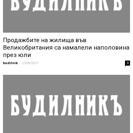
Продажбите на жилища във
Великобритания са намалели наполовина
през юли
budilnik
-
25/08/2021
0