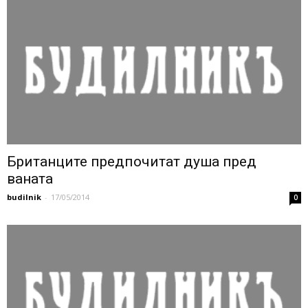
Британците предпочитат душа пред
ваната
budilnik
-
17/05/2014
0