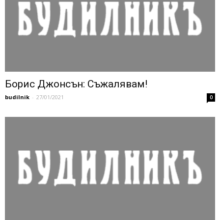
Борис Джонсън: Съжалявам!
budilnik
-
27/01/2021
0