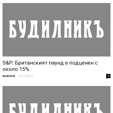
S&P: Британският паунд е подценен с
около 15%
budilnik
-
02/11/2016
0