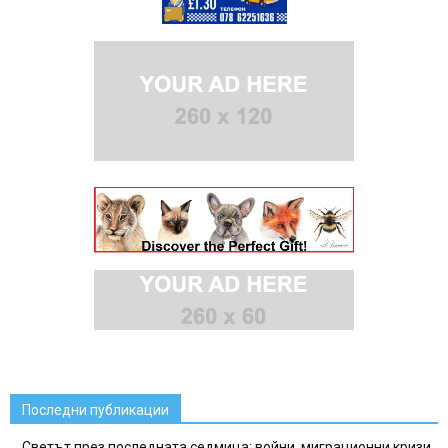
Последни публикации
Светът през последната седмица: войни, миграционни кризи,