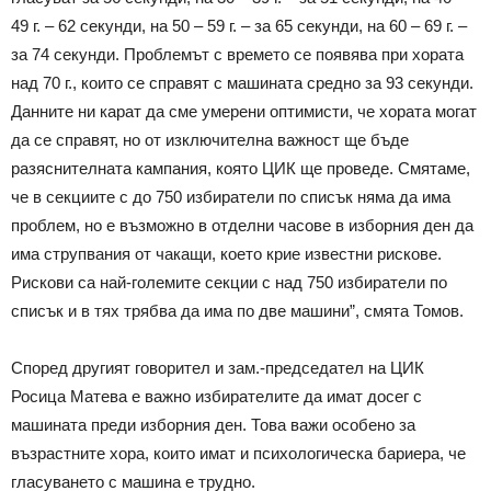
49 г. – 62 секунди, на 50 – 59 г. – за 65 секунди, на 60 – 69 г. –
за 74 секунди. Проблемът с времето се появява при хората
над 70 г., които се справят с машината средно за 93 секунди.
Данните ни карат да сме умерени оптимисти, че хората могат
да се справят, но от изключителна важност ще бъде
разяснителната кампания, която ЦИК ще проведе. Смятаме,
че в секциите с до 750 избиратели по списък няма да има
проблем, но е възможно в отделни часове в изборния ден да
има струпвания от чакащи, което крие известни рискове.
Рискови са най-големите секции с над 750 избиратели по
списък и в тях трябва да има по две машини”, смята Томов.
Според другият говорител и зам.-председател на ЦИК
Росица Матева е важно избирателите да имат досег с
машината преди изборния ден. Това важи особено за
възрастните хора, които имат и психологическа бариера, че
гласуването с машина е трудно.