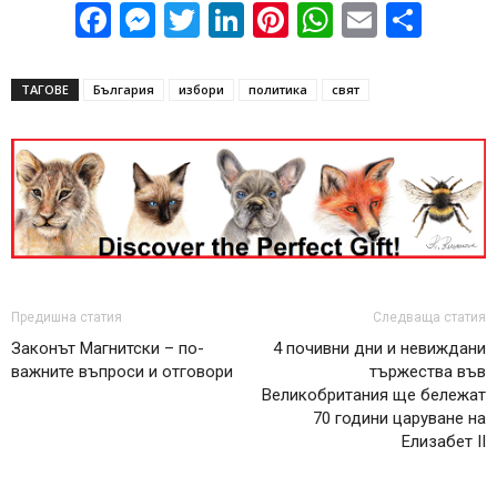
Facebook
Messenger
Twitter
LinkedIn
Pinterest
WhatsApp
Email
Sha
ТАГОВЕ
България
избори
политика
свят
Предишна статия
Следваща статия
Законът Магнитски – по-
4 почивни дни и невиждани
важните въпроси и отговори
тържества във
Великобритания ще бележат
70 години царуване на
Елизабет II