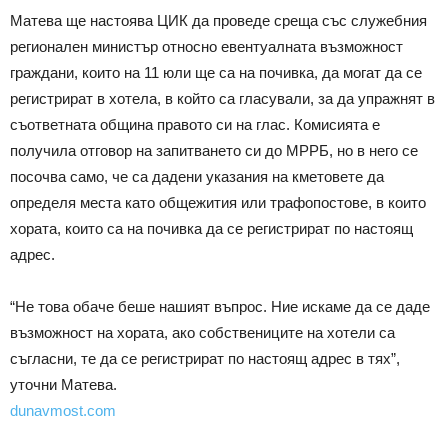
Матева ще настоява ЦИК да проведе среща със служебния
регионален министър относно евентуалната възможност
граждани, които на 11 юли ще са на почивка, да могат да се
регистрират в хотела, в който са гласували, за да упражнят в
съответната община правото си на глас. Комисията е
получила отговор на запитването си до МРРБ, но в него се
посочва само, че са дадени указания на кметовете да
определя места като общежития или трафопостове, в които
хората, които са на почивка да се регистрират по настоящ
адрес.
“Не това обаче беше нашият въпрос. Ние искаме да се даде
възможност на хората, ако собствениците на хотели са
съгласни, те да се регистрират по настоящ адрес в тях”,
уточни Матева.
dunavmost.com