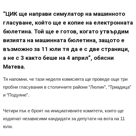
“ЦИК ще направи симулатор на машинното
гласуване, който ще е копие на електронната
бюлетина. Той ще е готов, когато утвърдим
визията на машинната бюлетина, защото е
възможно за 11 юли тя да е с две страници,
а не с 3 както беше на 4 април”, обясни
Матева.
Тя напомни, че тази неделя комисията ще проведе още три
пробни гласувания в столичните райони “Люлин”, “Триадица”
и “Подуяне”.
Четири пък е броят на инициативните комитети, които ще
издигнат независими кандидати за депутати на вота на 11
юли.