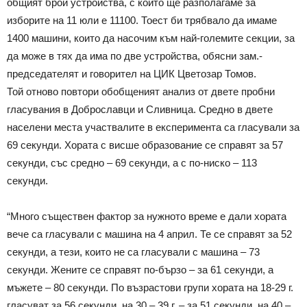
общият брой устройства, с които ще разполагаме за
изборите на 11 юли е 11100. Тоест би трябвало да имаме
1400 машини, които да насочим към най-големите секции, за
да може в тях да има по две устройства, обясни зам.-
председателят и говорител на ЦИК Цветозар Томов.
Той отново повтори обобщеният анализ от двете пробни
гласувания в Доброславци и Сливница. Средно в двете
населени места участвалите в експеримента са гласували за
69 секунди. Хората с висше образование се справят за 57
секунди, със средно – 69 секунди, а с по-ниско – 113
секунди.
“Много съществен фактор за нужното време е дали хората
вече са гласували с машина на 4 април. Те се справят за 52
секунди, а тези, които не са гласували с машина – 73
секунди. Жените се справят по-бързо – за 61 секунди, а
мъжете – 80 секунди. По възрастови групи хората на 18-29 г.
гласуват за 56 секунди, на 30 – 39 г. – за 51 секунди, на 40 –