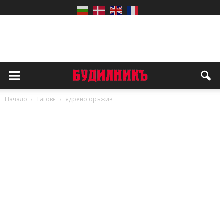
Начало
Тагове
ядрено оръжие