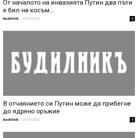
От началото на инвазията Путин два пъти
е бил на косъм...
budilnik
-
05/05/2023
0
В отчаянието си Путин може да прибегне
до ядрено оръжие
budilnik
-
20/10/2022
0