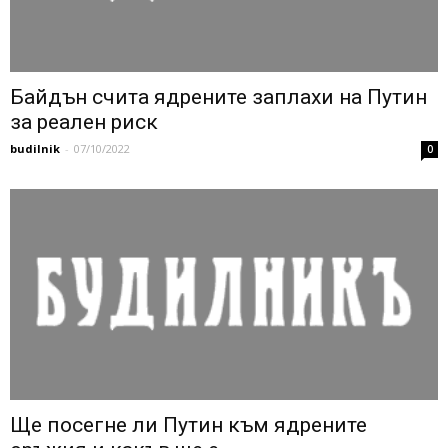
Байдън счита ядрените заплахи на Путин
за реален риск
budilnik
-
07/10/2022
0
Ще посегне ли Путин към ядрените