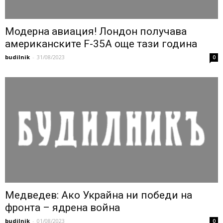
Модерна авиация! Лондон получава
американските F-35А още тази година
budilnik
-
31/08/2023
0
Медведев: Ако Украйна ни победи на
фронта – ядрена война
budilnik
-
01/08/2023
0