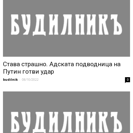
Става страшно. Адската подводница на
Путин готви удар
budilnik
-
08/10/2022
0