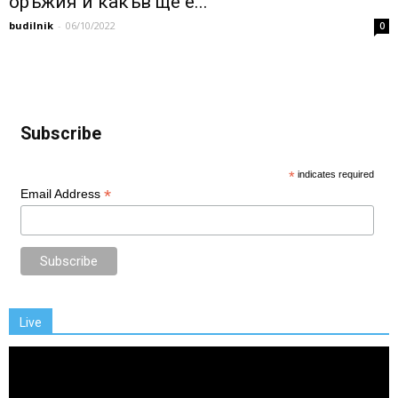
оръжия и какъв ще е...
budilnik
-
06/10/2022
0
Subscribe
*
indicates required
*
Email Address
Live