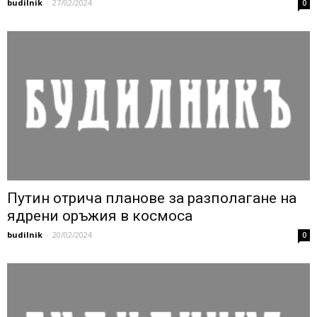
budilnik
-
27/02/2024
0
Путин отрича планове за разполагане на
ядрени оръжия в космоса
budilnik
-
20/02/2024
0