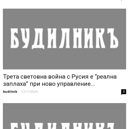
Трета световна война с Русия е “реална
заплаха” при ново управление...
budilnik
-
13/11/2024
0