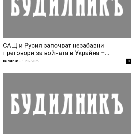
САЩ и Русия започват незабавни
преговори за войната в Украйна –...
budilnik
-
13/02/2025
0