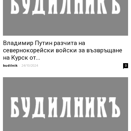
Владимир Путин разчита на
севернокорейски войски за възвръщане
на Курск от...
budilnik
-
24/10/2024
0