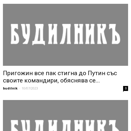
Пригожин все пак стигна до Путин със
своите командири, обяснява се...
budilnik
-
10/07/2023
0