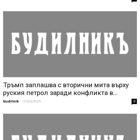
Тръмп заплашва с вторични мита върху
руския петрол заради конфликта в...
budilnik
-
31/03/2025
0