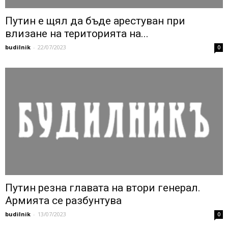
Путин е щял да бъде арестуван при
влизане на територията на...
budilnik
-
22/07/2023
0
Путин резна главата на втори генерал.
Армията се разбунтува
budilnik
-
13/07/2023
0