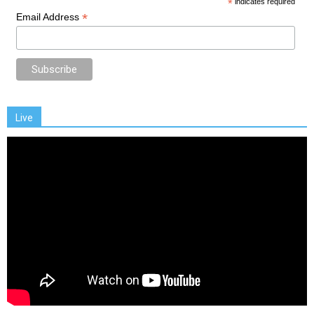
*
indicates required
*
Email Address
Live