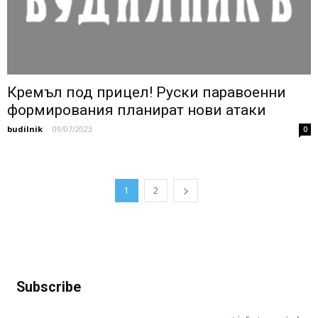
Кремъл под прицел! Руски паравоенни
формирования планират нови атаки
budilnik
-
09/07/2023
0
1
2
Subscribe