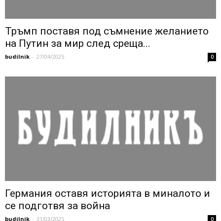
Тръмп поставя под съмнение желанието
на Путин за мир след среща...
budilnik
-
27/04/2025
0
Германия оставя историята в миналото и
се подготвя за война
budilnik
-
31/03/2025
0