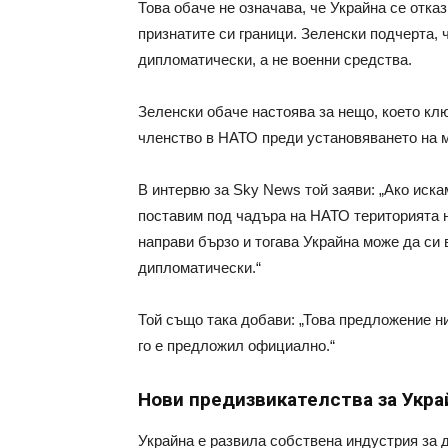
Това обаче не означава, че Украйна се отка
признатите си граници. Зеленски подчерта, 
дипломатически, а не военни средства.
Зеленски обаче настоява за нещо, което кл
членство в НАТО преди установяването на м
В интервю за Sky News той заяви: „Ако иска
поставим под чадъра на НАТО територията на
направи бързо и тогава Украйна може да си 
дипломатически.“
Той също така добави: „Това предложение ни
го е предложил официално.“
Нови предизвикателства за Укра
Украйна е развила собствена индустрия за 