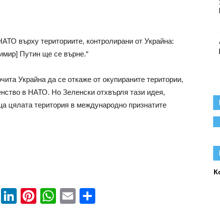
НАТО върху териториите, контролирани от Украйна:
имир] Путин ще се върне.“
чита Украйна да се откаже от окупираните територии,
енство в НАТО. Но Зеленски отхвърля тази идея,
ща цялата територия в международно признатите
К
book
ssenger
Twitter
LinkedIn
Pinterest
WhatsApp
Email
Share