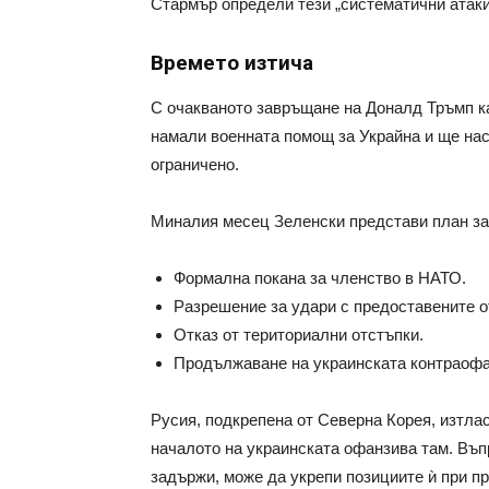
Стармър определи тези „систематични атаки“
Времето изтича
С очакваното завръщане на Доналд Тръмп ка
намали военната помощ за Украйна и ще нас
ограничено.
Миналия месец Зеленски представи план за
Формална покана за членство в НАТО.
Разрешение за удари с предоставените о
Отказ от териториални отстъпки.
Продължаване на украинската контраофан
Русия, подкрепена от Северна Корея, изтлас
началото на украинската офанзива там. Въпр
задържи, може да укрепи позициите ѝ при пр