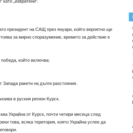
 като „извратени“.
то президент на САЩ през януари, който вероятно ще
тоява за мирно споразумение, времето за действие е
 победа, който включва:
т Запада ракети на дълги разстояния.
зива в руския регион Курск.
ква Украйна от Курск, почти четири месеца след
еки това, всяка територия, която Украйна успее да
еговори.