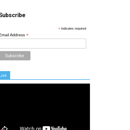
Subscribe
*
indicates required
*
Email Address
Live