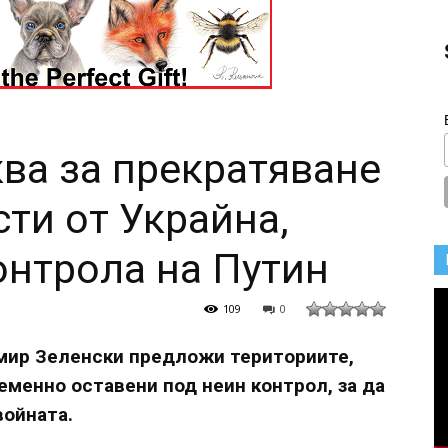
ва за прекратяване
сти от Украйна,
онтрола на Путин
109
0
мир Зеленски предложи териториите,
еменно оставени под неин контрол, за да
войната.