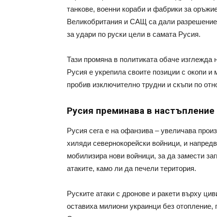
танкове, военни кораби и фабрики за оръжие,
Великобритания и САЩ са дали разрешение 
за удари по руски цели в самата Русия.
Тази промяна в политиката обаче изглежда 
Русия е укрепила своите позиции с окопи и 
пробив изключително трудни и скъпи по отн
Русия преминава в настъпление
Русия сега е на офанзива – увеличава прои
хиляди севернокорейски войници, и напредв
мобилизира нови войници, за да замести заг
атаките, камо ли да печели територия.
Руските атаки с дронове и ракети върху ци
оставиха милиони украинци без отопление,