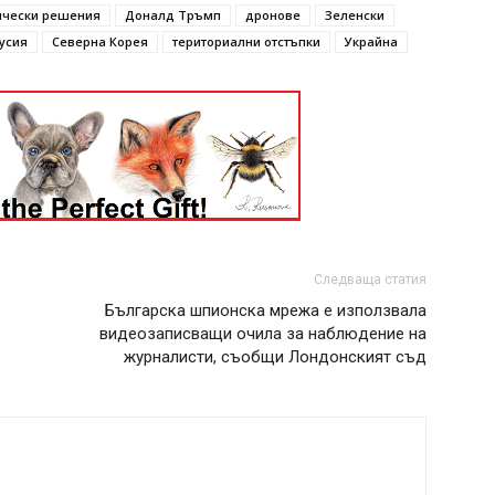
ически решения
Доналд Тръмп
дронове
Зеленски
усия
Северна Корея
териториални отстъпки
Украйна
Следваща статия
Българска шпионска мрежа е използвала
видеозаписващи очила за наблюдение на
журналисти, съобщи Лондонският съд