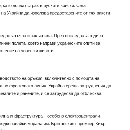
 като всяват страх в руските войски. Сега
на Украйна да използва предоставените от тях ракети
недостатъчна и закъсняла. През последната година
минни полета, което направи украинските опити за
ошение на човешки животи.
зводството на оръжия, включително с помощта на
а по фронтовата линия. Украйна среща затруднения да
иналите и ранените, и се затруднява да отблъсква
вилна инфраструктура – особено електроцентрали –
 подкопавайки морала им. Британският премиер Киър