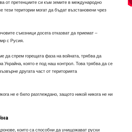
зва от претенциите си към земите в международно
че тези територии могат да бъдат възстановени чрез
ючовите съюзници досега отказват да приемат –
ир с Русия.
ме да спрем горещата фаза на войната, трябва да
 Украйна, която е под наш контрол. Това трябва да се
възвърне другата част от територията
кога не е било разглеждано, защото никой никога не ни
йна
дронове, които са способни да унищожават руски