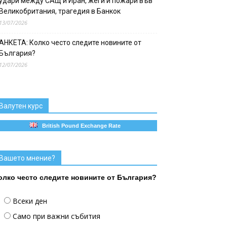
удари между САЩ и Иран, жеги и пожари във
Великобритания, трагедия в Банкок
13/07/2026
АНКЕТА: Колко често следите новините от
България?
12/07/2026
Валутен курс
British Pound Exchange Rate
Вашето мнение?
олко често следите новините от България?
Всеки ден
Само при важни събития