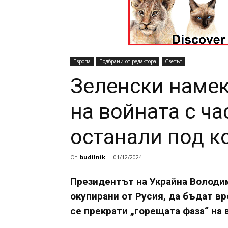
Европа
Подбрани от редактора
Светът
Зеленски намек
на войната с ча
останали под к
От
budilnik
-
01/12/2024
Президентът на Украйна Володи
окупирани от Русия, да бъдат вр
се прекрати „горещата фаза“ на 