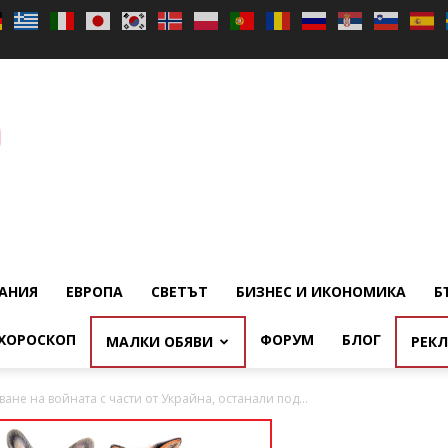
АНИЯ
ЕВРОПА
СВЕТЪТ
БИЗНЕС И ИКОНОМИКА
Б
ХОРОСКОП
ФОРУМ
БЛОГ
МАЛКИ ОБЯВИ
РЕК
ане на войната с части от Украйна, останали под...