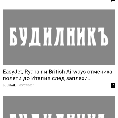
EasyJet, Ryanair и British Airways отмениха
полети до Италия след заплахи...
budilnik
-
05/07/2024
0