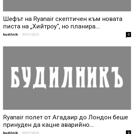
Шефът на Ryanair скептичен към новата
писта на „Хийтроу“, но планира...
budilnik
-
30/01/2025
0
Ryanair полет от Агадаир до Лондон беше
принуден да кацне аварийно...
budilnik
-
09/07/2024
0