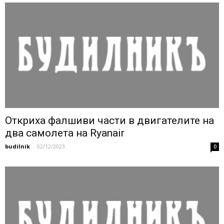
Откриха фалшиви части в двигателите на
два самолета на Ryanair
budilnik
-
02/12/2023
0