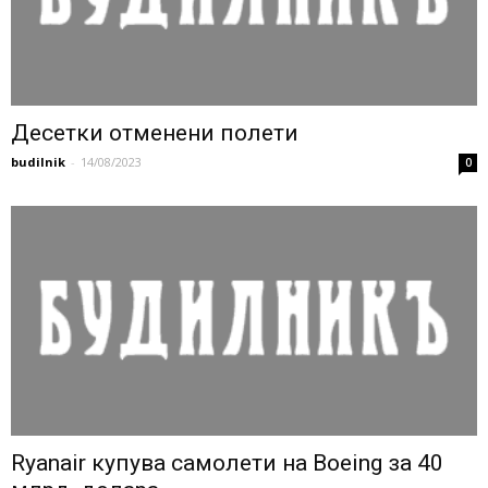
Десетки отменени полети
budilnik
-
14/08/2023
0
Ryanair купува самолети на Boeing за 40