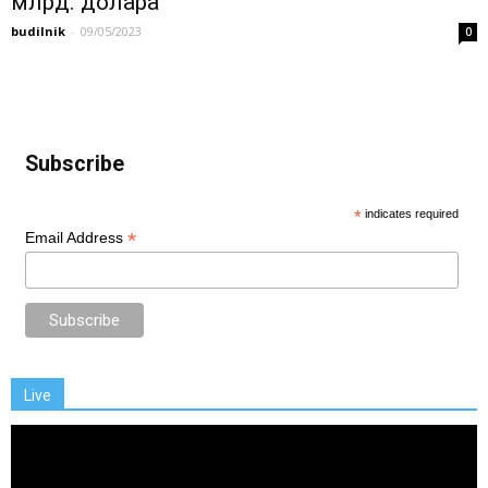
млрд. долара
budilnik
-
09/05/2023
0
Subscribe
*
indicates required
*
Email Address
Live