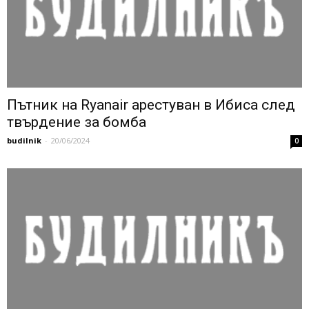
Пътник на Ryanair арестуван в Ибиса след
твърдение за бомба
budilnik
-
20/06/2024
0