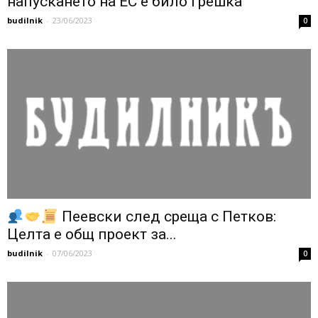
напускането на ЕС е било грешка
budilnik
-
23/06/2023
0
Пеевски след среща с Петков:
Целта е общ проект за...
budilnik
-
07/06/2023
0