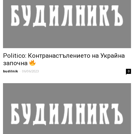
Politico: Контранастълението на Украйна
започна
budilnik
-
06/06/2023
0