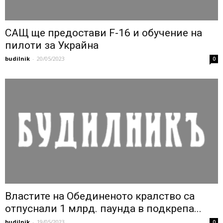
САЩ ще предостави F-16 и обучение на
пилоти за Украйна
budilnik
-
20/05/2023
0
Властите на Обединеното кралство са
отпуснали 1 млрд. паунда в подкрепа...
budilnik
-
19/05/2023
0