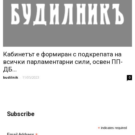
Кабинетът е формиран с подкрепата на
всички парламентарни сили, освен ПП-
ДБ...
budilnik
-
11/05/2023
0
Subscribe
*
indicates required
Email Address