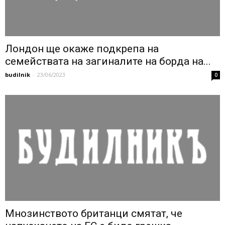
Лондон ще окаже подкрепа на
семействата на загиналите на борда на...
budilnik
-
23/06/2023
0
Мнозинството британци смятат, че