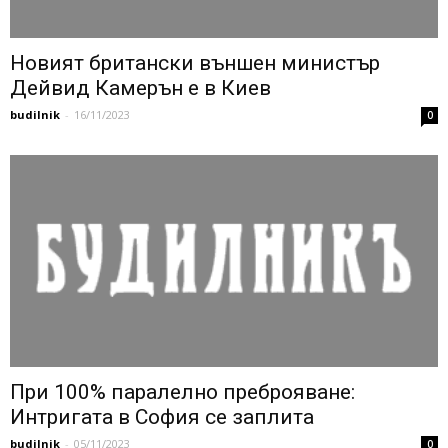
Новият британски външен министър
Дейвид Камерън е в Киев
budilnik
-
16/11/2023
0
При 100% паралелно преброяване:
Интригата в София се заплита
budilnik
-
05/11/2023
0