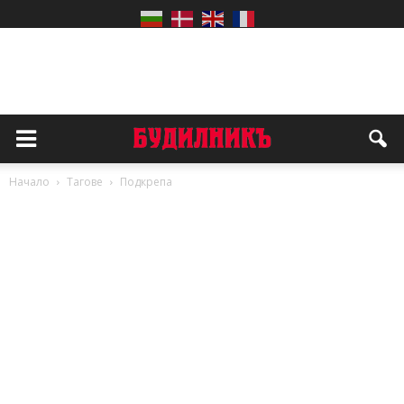
Начало
Тагове
Подкрепа