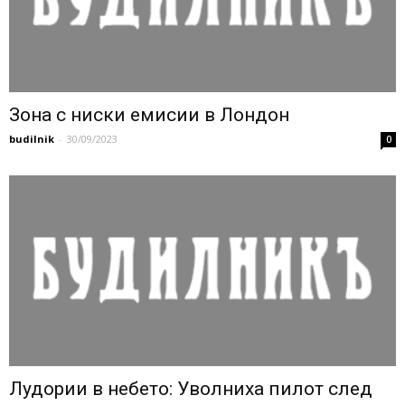
Зона с ниски емисии в Лондон
budilnik
-
30/09/2023
0
Лудории в небето: Уволниха пилот след