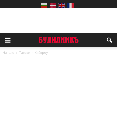
Начало
Тагове
Хийтроу