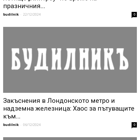
празничния...
budilnik
-
22/12/2024
0
Закъснения в Лондонското метро и
надземна железница: Хаос за пътуващите
към...
budilnik
-
06/12/2024
0