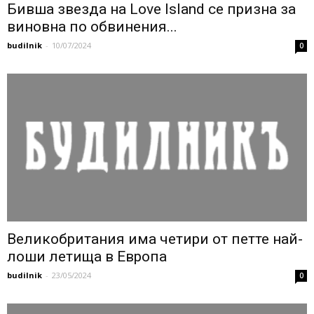
Бивша звезда на Love Island се призна за
виновна по обвинения...
budilnik
-
10/07/2024
0
Великобритания има четири от петте най-
лоши летища в Европа
budilnik
-
23/05/2024
0