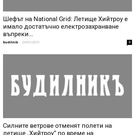
Шефът на National Grid: Летище Хийтроу е
имало достатъчно електрозахранване
въпреки...
budilnik
-
24/03/2025
0
Силните ветрове отменят полети на
летище „Хийтроу“ по време на