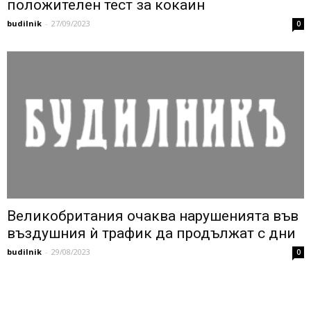
положителен тест за кокаин
budilnik
-
27/09/2023
0
Великобритания очаква нарушенията във
въздушния ѝ трафик да продължат с дни
budilnik
-
29/08/2023
0