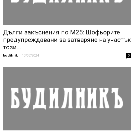
Дълги закъснения по M25: Шофьорите
предупреждавани за затваряне на участък
този...
budilnik
-
13/07/2024
0