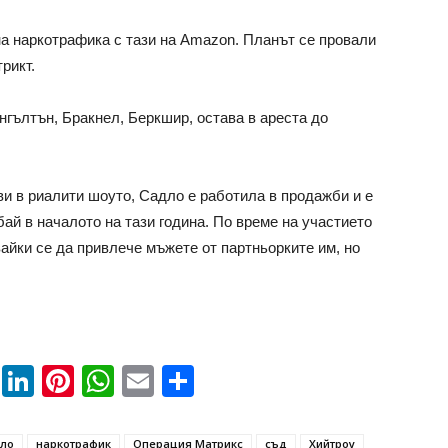
а наркотрафика с тази на Amazon. Планът се провали
рикт.
нгълтън, Бракнел, Беркшир, остава в ареста до
ви в риалити шоуто, Садло е работила в продажби и е
ай в началото на тази година. По време на участието
вайки се да привлече мъжете от партньорките им, но
book
ssenger
Twitter
LinkedIn
Pinterest
WhatsApp
Email
Share
дло
наркотрафик
Операция Матрикс
съд
Хийтроу