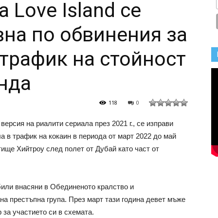
 Love Island се
вна по обвинения за
отрафик на стойност
нда
118
0
версия на риалити сериала през 2021 г., се изправи
ла в трафик на кокаин в периода от март 2022 до май
тище Хийтроу след полет от Дубай като част от
 били внасяни в Обединеното кралство и
на престъпна група. През март тази година девет мъже
 за участието си в схемата.