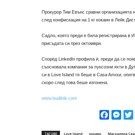
Прокурор Тим Евънс сравни организацията н
след конфискация на 1 кг кокаин в Лейк Дист
Садло, която преди е била регистрирана в И
присъдата си през октомври.
Според LinkedIn профила ѝ, преди да се поя
съосновала компания за луксозни яхти в Дуб
си в Love Island тя беше в Casa Amour, опит
скоро след това беше изгонена.
www.budilnik.com
Face
Me
ТАГОВЕ
Love Island
кокаин
Магдалена Са