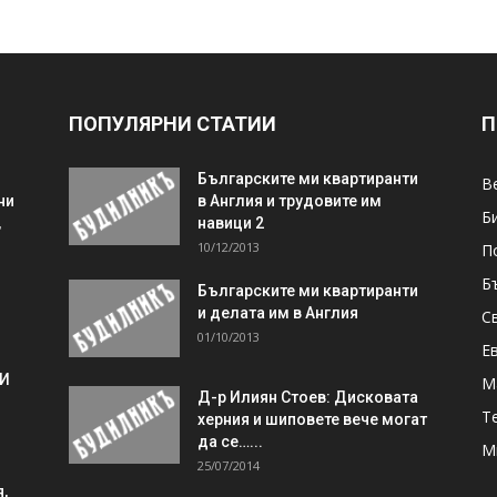
ПОПУЛЯРНИ СТАТИИ
П
Българските ми квартиранти
В
ни
в Англия и трудовите им
Б
,
навици 2
10/12/2013
П
Б
Българските ми квартиранти
и делата им в Англия
С
01/10/2013
Е
 И
М
Д-р Илиян Стоев: Дисковата
Т
херния и шиповете вече могат
да се…...
М
25/07/2014
,