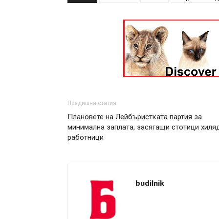
Предишна статия
Плановете на Лейбъристката партия за
минимална заплата, засягащи стотици хиля
работници
budilnik