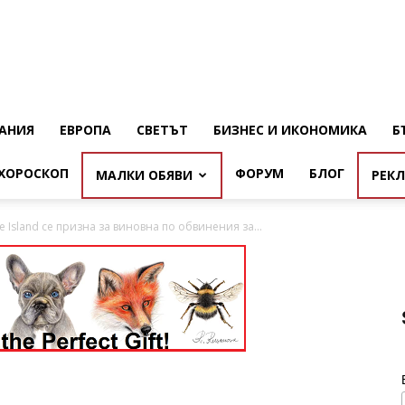
АНИЯ
ЕВРОПА
СВЕТЪТ
БИЗНЕС И ИКОНОМИКА
Б
ХОРОСКОП
ФОРУМ
БЛОГ
МАЛКИ ОБЯВИ
РЕК
 Island се призна за виновна по обвинения за...