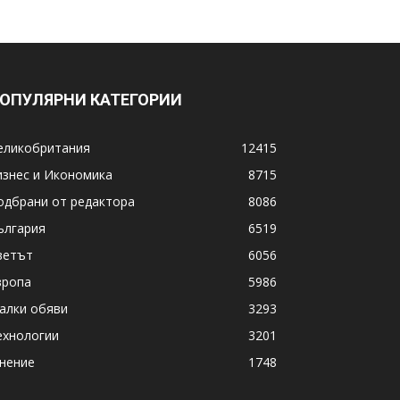
ОПУЛЯРНИ КАТЕГОРИИ
еликобритания
12415
изнес и Икономика
8715
одбрани от редактора
8086
ългария
6519
ветът
6056
вропа
5986
алки обяви
3293
ехнологии
3201
нение
1748