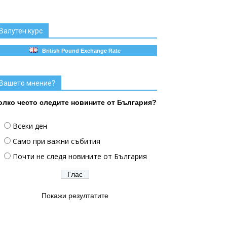
Валутен курс
British Pound Exchange Rate
Вашето мнение?
олко често следите новините от България?
Всеки ден
Само при важни събития
Почти не следя новините от България
Покажи резултатите