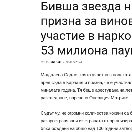
Бивша звезда на
призна за вино
участие в нарк
53 милиона пау
От
budilnik
-
10/07/2024
Магдалена Садло, която участва в полската 
пред съда в Карлайл и призна, че е участва
миналата година. Тя беше арестувана на ле
разследване, наречено Операция Матрикс.
Съдът чу, че огромни количества кокаин са
разпространявани из страната от организира
бяха осъдени на общо над 106 години затвор