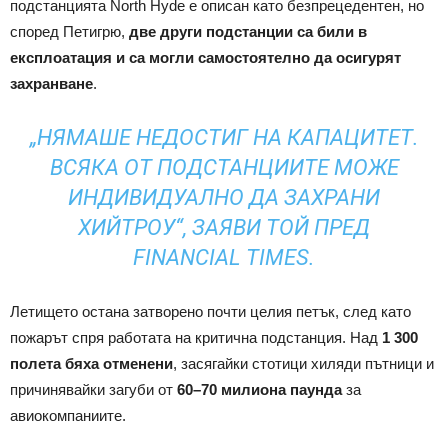
подстанцията North Hyde е описан като безпрецедентен, но
според Петигрю,
две други подстанции са били в
експлоатация и са могли самостоятелно да осигурят
захранване
.
„НЯМАШЕ НЕДОСТИГ НА КАПАЦИТЕТ.
ВСЯКА ОТ ПОДСТАНЦИИТЕ МОЖЕ
ИНДИВИДУАЛНО ДА ЗАХРАНИ
ХИЙТРОУ“, ЗАЯВИ ТОЙ ПРЕД
FINANCIAL TIMES
.
Летището остана затворено почти целия петък, след като
пожарът спря работата на критична подстанция. Над
1 300
полета бяха отменени
, засягайки стотици хиляди пътници и
причинявайки загуби от
60–70 милиона паунда
за
авиокомпаниите.