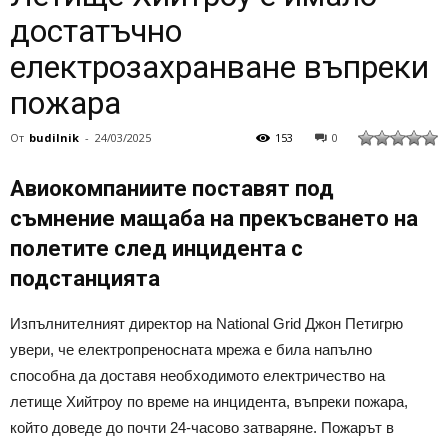
достатъчно
електрозахранване въпреки
пожара
От
budilnik
-
24/03/2025
153
0
Авиокомпаниите поставят под
съмнение мащаба на прекъсването на
полетите след инцидента с
подстанцията
Изпълнителният директор на National Grid Джон Петигрю
увери, че електропреносната мрежа е била напълно
способна да доставя необходимото електричество на
летище Хийтроу по време на инцидента, въпреки пожара,
който доведе до почти 24-часово затваряне. Пожарът в