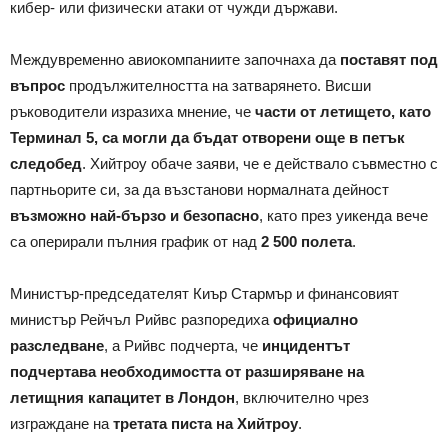
кибер- или физически атаки от чужди държави.
Междувременно авиокомпаниите започнаха да
поставят под
въпрос
продължителността на затварянето. Висши
ръководители изразиха мнение, че
части от летището, като
Терминал 5, са могли да бъдат отворени още в петък
следобед
. Хийтроу обаче заяви, че е действало съвместно с
партньорите си, за да възстанови нормалната дейност
възможно най-бързо и безопасно
, като през уикенда вече
са оперирали пълния график от над
2 500 полета
.
Министър-председателят Киър Стармър и финансовият
министър Рейчъл Рийвс разпоредиха
официално
разследване
, а Рийвс подчерта, че
инцидентът
подчертава необходимостта от разширяване на
летищния капацитет в Лондон
, включително чрез
изграждане на
третата писта на Хийтроу
.