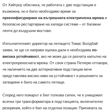
От Хийтроу обясниха, че работата с две подстанции е
възможна, но е било необходимо време за
преконфигуриране на вътрешната електрическа мрежа
и
безопасно рестартиране на хиляди системи – от багажни
ленти до въздушни мостове.
Изпълнителният директор на летището Томас Волдбай
заяви, че ще се направи оценка дали е необходима
по-
висока устойчивост
, ако не може да се разчита напълно на
електропреносната мрежа. От своя страна Петигрю отговори,
че наличието на две алтернативни подстанции вече
представлява високо ниво на устойчивост и решението за
затваряне е било на самото летище.
Според него пожарът е бил толкова силен, че е унищожил
всички три трансформатора в подстанцията, включително
резервния, който е бил на отделна позиция. Причината за