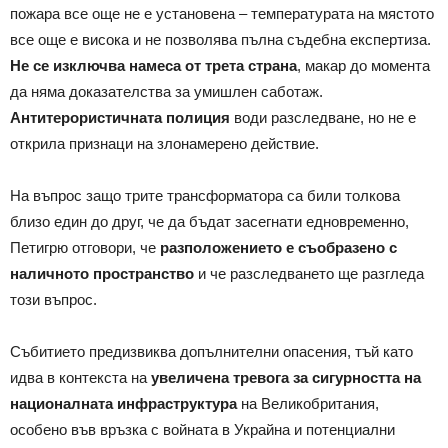
пожара все още не е установена – температурата на мястото
все още е висока и не позволява пълна съдебна експертиза.
Не се изключва намеса от трета страна
, макар до момента
да няма доказателства за умишлен саботаж.
Антитерористичната полиция
води разследване, но не е
открила признаци на злонамерено действие.
На въпрос защо трите трансформатора са били толкова
близо един до друг, че да бъдат засегнати едновременно,
Петигрю отговори, че
разположението е съобразено с
наличното пространство
и че разследването ще разгледа
този въпрос.
Събитието предизвиква допълнителни опасения, тъй като
идва в контекста на
увеличена тревога за сигурността на
националната инфраструктура
на Великобритания,
особено във връзка с войната в Украйна и потенциални