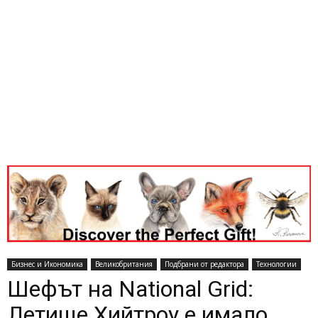
Бизнес и Икономика
Великобритания
Подбрани от редактора
Технологии
Шефът на National Grid:
Летище Хийтроу е имало