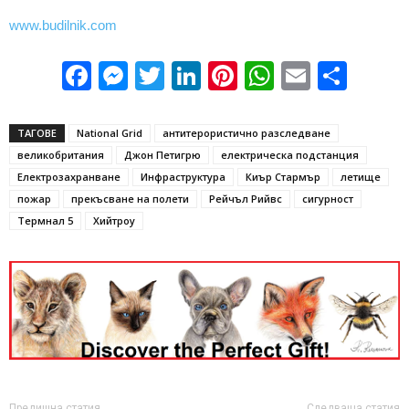
www.budilnik.com
Facebook
Messenger
Twitter
LinkedIn
Pinterest
WhatsApp
Email
Sha
ТАГОВЕ
National Grid
антитерористично разследване
великобритания
Джон Петигрю
електрическа подстанция
Електрозахранване
Инфраструктура
Киър Стармър
летище
пожар
прекъсване на полети
Рейчъл Рийвс
сигурност
Термнал 5
Хийтроу
Предишна статия
Следваща статия