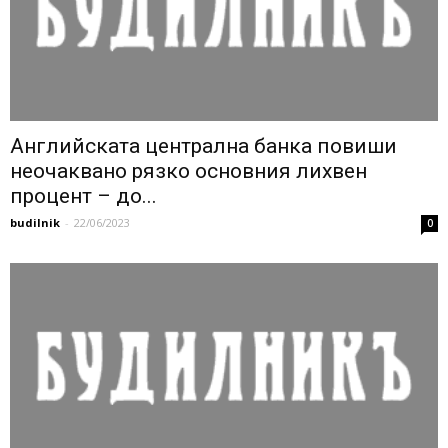
Английската централна банка повиши
неочаквано рязко основния лихвен
процент – до...
budilnik
-
22/06/2023
0