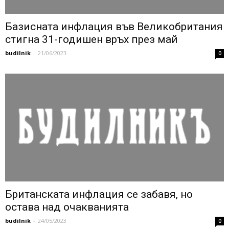
Базисната инфлация във Великобритания
стигна 31-годишен връх през май
budilnik
-
21/06/2023
0
Британската инфлация се забавя, но
остава над очакванията
budilnik
-
24/05/2023
0