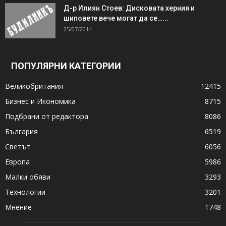
Д-р Илиян Стоев: Дисковата херния и
шиповете вече могат да се…...
25/07/2014
ПОПУЛЯРНИ КАТЕГОРИИ
Великобритания
12415
Бизнес и Икономика
8715
Подбрани от редактора
8086
България
6519
Светът
6056
Европа
5986
Малки обяви
3293
Технологии
3201
Мнение
1748