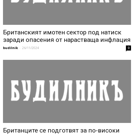
Британският имотен сектор под натиск
заради опасения от нарастваща инфлация
budilnik
-
26/11/2024
0
Британците се подготвят за по-високи