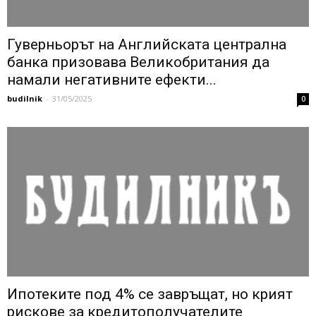
Гуверньорът на Английската централна
банка призовава Великобритания да
намали негативните ефекти...
budilnik
-
31/05/2025
0
Ипотеките под 4% се завръщат, но крият
рискове за кредитополучателите