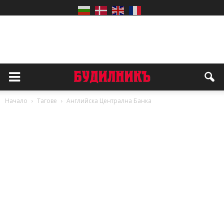
Начало
Тагове
Английска Централна Банка