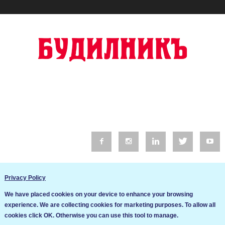
© 2016 Будилник. Всички права запазени.
Privacy Policy
Уебсайт изработка от Go Live UK
We have placed cookies on your device to enhance your browsing
Общи условия
experience. We are collecting cookies for marketing purposes. To allow all
Ние използваме бисквитки за да подобрим услугите си. Ако
cookies click OK. Otherwise you can use this tool to manage.
продължите да посещавате този сайт, ние приемаме, че се