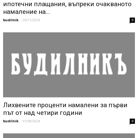
ипотечни плащания, въпреки очакваното
намаление на...
budilnik
-
06/11/2024
0
Лихвените проценти намалени за първи
път от над четири години
budilnik
-
01/08/2024
0