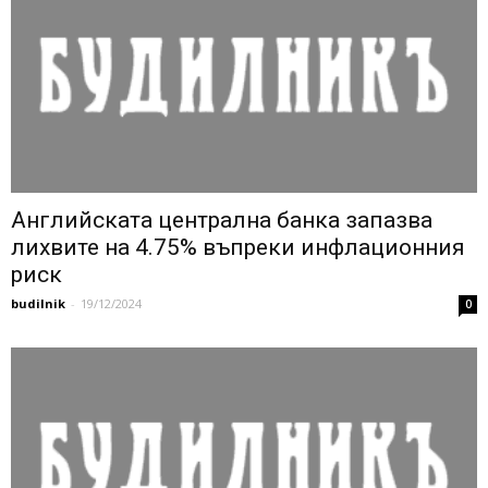
Английската централна банка запазва
лихвите на 4.75% въпреки инфлационния
риск
budilnik
-
19/12/2024
0